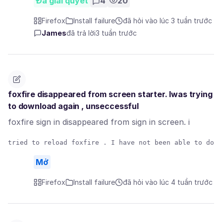
Đã giải quyết
4
20
Firefox
Install failure
đã hỏi vào lúc 3 tuần trước
James
đã trả lời
3 tuần trước
foxfire disappeared from screen starter. Iwas trying
to download again , unseccessful
foxfire sign in disappeared from sign in screen. i
Mở
Firefox
Install failure
đã hỏi vào lúc 4 tuần trước