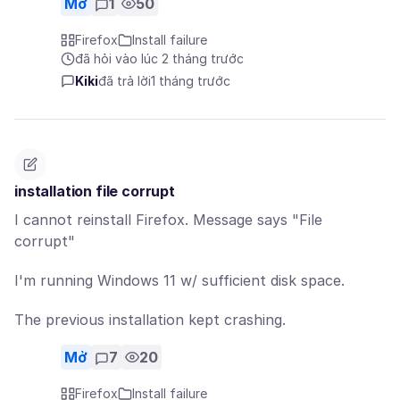
Mở
1
50
Firefox
Install failure
đã hỏi vào lúc 2 tháng trước
Kiki
đã trả lời
1 tháng trước
installation file corrupt
I cannot reinstall Firefox. Message says "File
corrupt"
I'm running Windows 11 w/ sufficient disk space.
The previous installation kept crashing.
Mở
7
20
Firefox
Install failure