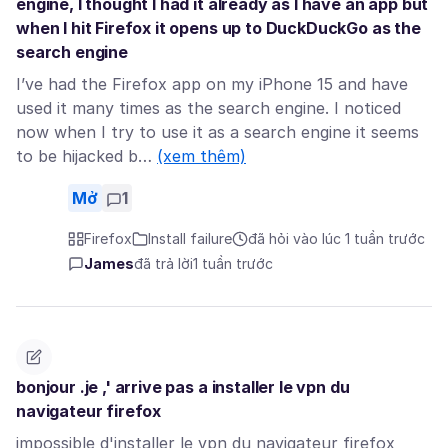
engine, I thought I had it already as I have an app but
when I hit Firefox it opens up to DuckDuckGo as the
search engine
I’ve had the Firefox app on my iPhone 15 and have
used it many times as the search engine. I noticed
now when I try to use it as a search engine it seems
to be hijacked b…
(xem thêm)
Mở
1
Firefox
Install failure
đã hỏi vào lúc 1 tuần trước
James
đã trả lời
1 tuần trước
bonjour .je ,' arrive pas a installer le vpn du
navigateur firefox
impossible d'installer le vpn du navigateur firefox