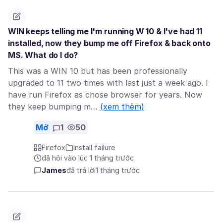
WIN keeps telling me I'm running W 10 & I've had 11
installed, now they bump me off Firefox & back onto
MS. What do I do?
This was a WIN 10 but has been professionally
upgraded to 11 two times with last just a week ago. I
have run Firefox as chose browser for years. Now
they keep bumping m…
(xem thêm)
Mở
1
50
Firefox
Install failure
đã hỏi vào lúc 1 tháng trước
James
đã trả lời
1 tháng trước