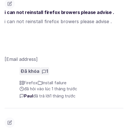
i can not reinstall firefox browers please advise .
i can not reinstall firefox browers please advise .
[Email address]
Đã khóa
1
Firefox
Install failure
đã hỏi vào lúc 1 tháng trước
Paul
đã trả lời
1 tháng trước