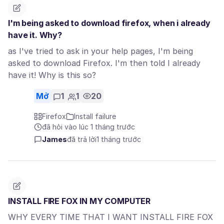
I'm being asked to download firefox, when i already
have it. Why?
as I've tried to ask in your help pages, I'm being
asked to download Firefox. I'm then told I already
have it! Why is this so?
Mở
1
1
20
Firefox
Install failure
đã hỏi vào lúc 1 tháng trước
James
đã trả lời
1 tháng trước
INSTALL FIRE FOX IN MY COMPUTER
WHY EVERY TIME THAT I WANT INSTALL FIRE FOX