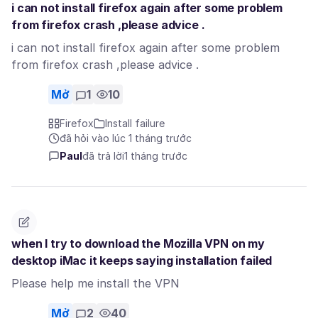
i can not install firefox again after some problem
from firefox crash ,please advice .
i can not install firefox again after some problem
from firefox crash ,please advice .
Mở
1
10
Firefox
Install failure
đã hỏi vào lúc 1 tháng trước
Paul
đã trả lời
1 tháng trước
when I try to download the Mozilla VPN on my
desktop iMac it keeps saying installation failed
Please help me install the VPN
Mở
2
40