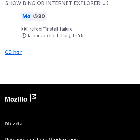
SHOW BING OR INTERNET EXPLORER.....?
Mở
30
Firefox
Install failure
đã hỏi vào lúc 1 tháng trước
Cũ hơn
Mozilla
Báo cáo lạm dụng thương hiệu