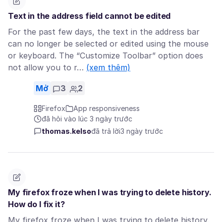
Text in the address field cannot be edited
For the past few days, the text in the address bar
can no longer be selected or edited using the mouse
or keyboard. The “Customize Toolbar” option does
not allow you to r…
(xem thêm)
Mở
3
2
Firefox
App responsiveness
đã hỏi vào lúc 3 ngày trước
thomas.kelso
đã trả lời
3 ngày trước
My firefox froze when I was trying to delete history.
How do I fix it?
My firefox froze when I was trying to delete history.