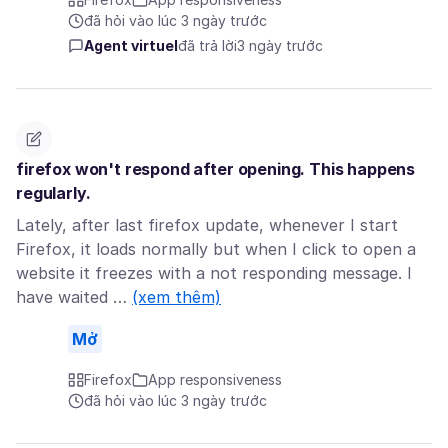
đã hỏi vào lúc 3 ngày trước
Agent virtuel
đã trả lời
3 ngày trước
firefox won't respond after opening. This happens
regularly.
Lately, after last firefox update, whenever I start
Firefox, it loads normally but when I click to open a
website it freezes with a not responding message. I
have waited …
(xem thêm)
Mở
Firefox
App responsiveness
đã hỏi vào lúc 3 ngày trước