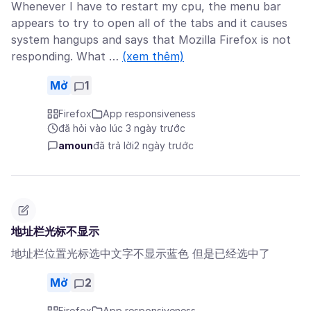
Whenever I have to restart my cpu, the menu bar
appears to try to open all of the tabs and it causes
system hangups and says that Mozilla Firefox is not
responding. What …
(xem thêm)
Mở
1
Firefox
App responsiveness
đã hỏi vào lúc 3 ngày trước
amoun
đã trả lời
2 ngày trước
地址栏光标不显示
地址栏位置光标选中文字不显示蓝色 但是已经选中了
Mở
2
Firefox
App responsiveness