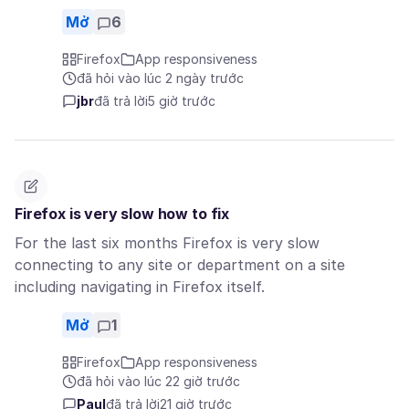
Mở
6
Firefox
App responsiveness
đã hỏi vào lúc 2 ngày trước
jbr
đã trả lời
5 giờ trước
Firefox is very slow how to fix
For the last six months Firefox is very slow
connecting to any site or department on a site
including navigating in Firefox itself.
Mở
1
Firefox
App responsiveness
đã hỏi vào lúc 22 giờ trước
Paul
đã trả lời
21 giờ trước