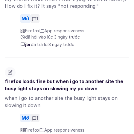
How do I fix it? It says "not responding."
Mở
1
Firefox
App responsiveness
đã hỏi vào lúc 3 ngày trước
jbr
đã trả lời
3 ngày trước
firefox loads fine but when i go to another site the
busy light stays on slowing my pc down
when i go to another site the busy light stays on
slowing it down
Mở
1
Firefox
App responsiveness