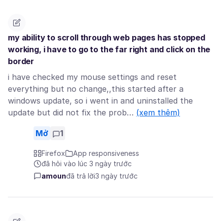
my ability to scroll through web pages has stopped
working, i have to go to the far right and click on the
border
i have checked my mouse settings and reset
everything but no change,,this started after a
windows update, so i went in and uninstalled the
update but did not fix the prob…
(xem thêm)
Mở
1
Firefox
App responsiveness
đã hỏi vào lúc 3 ngày trước
amoun
đã trả lời
3 ngày trước