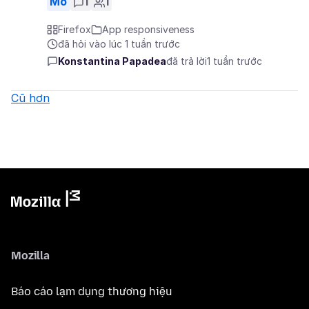
Mở
1
1
Firefox
App responsiveness
đã hỏi vào lúc 1 tuần trước
Konstantina Papadea
đã trả lời
1 tuần trước
Cũ hơn
Mozilla
Báo cáo lạm dụng thương hiệu