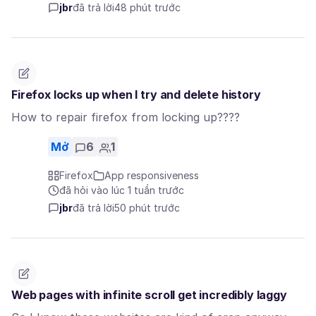
jbr
đã trả lời
48 phút trước
Firefox locks up when I try and delete history
How to repair firefox from locking up????
Mở
6
1
Firefox
App responsiveness
đã hỏi vào lúc 1 tuần trước
jbr
đã trả lời
50 phút trước
Web pages with infinite scroll get incredibly laggy