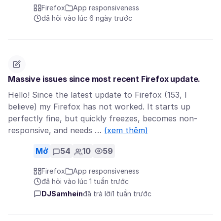
Firefox
App responsiveness
đã hỏi vào lúc 6 ngày trước
Massive issues since most recent Firefox update.
Hello! Since the latest update to Firefox (153, I
believe) my Firefox has not worked. It starts up
perfectly fine, but quickly freezes, becomes non-
responsive, and needs …
(xem thêm)
Mở
54
10
59
Firefox
App responsiveness
đã hỏi vào lúc 1 tuần trước
DJSamhein
đã trả lời
1 tuần trước