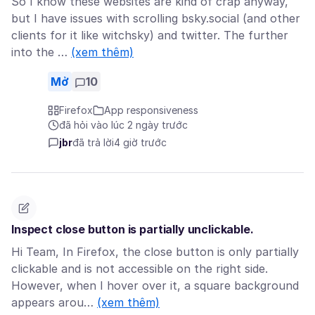
So I know these websites are kind of crap anyway,
but I have issues with scrolling bsky.social (and other
clients for it like witchsky) and twitter. The further
into the …
(xem thêm)
Mở
10
Firefox
App responsiveness
đã hỏi vào lúc 2 ngày trước
jbr
đã trả lời
4 giờ trước
Inspect close button is partially unclickable.
Hi Team, In Firefox, the close button is only partially
clickable and is not accessible on the right side.
However, when I hover over it, a square background
appears arou…
(xem thêm)