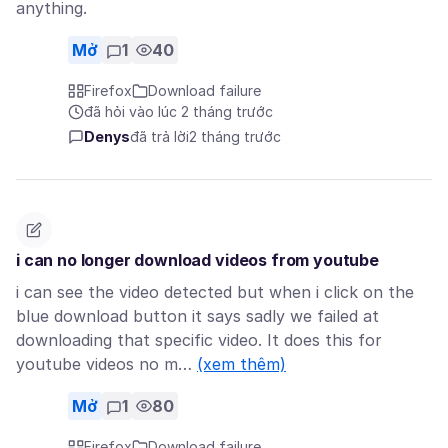
anything.
Mở
1
40
Firefox
Download failure
đã hỏi vào lúc 2 tháng trước
Denys
đã trả lời
2 tháng trước
i can no longer download videos from youtube
i can see the video detected but when i click on the
blue download button it says sadly we failed at
downloading that specific video. It does this for
youtube videos no m…
(xem thêm)
Mở
1
80
Firefox
Download failure