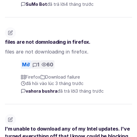
SuMo Bot
đã trả lời
4 tháng trước
files are not domnloading in firefox.
files are not downloading in firefox.
Mở
1
60
Firefox
Download failure
đã hỏi vào lúc 3 tháng trước
vahora bushra
đã trả lời
3 tháng trước
I'm unable to download any of my Intel updates. I've
turned everything off that I know could be blocking