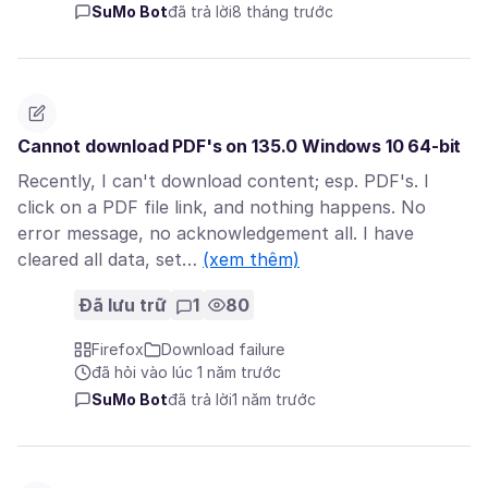
SuMo Bot
đã trả lời
8 tháng trước
Cannot download PDF's on 135.0 Windows 10 64-bit
Recently, I can't download content; esp. PDF's. I
click on a PDF file link, and nothing happens. No
error message, no acknowledgement all. I have
cleared all data, set…
(xem thêm)
Đã lưu trữ
1
80
Firefox
Download failure
đã hỏi vào lúc 1 năm trước
SuMo Bot
đã trả lời
1 năm trước