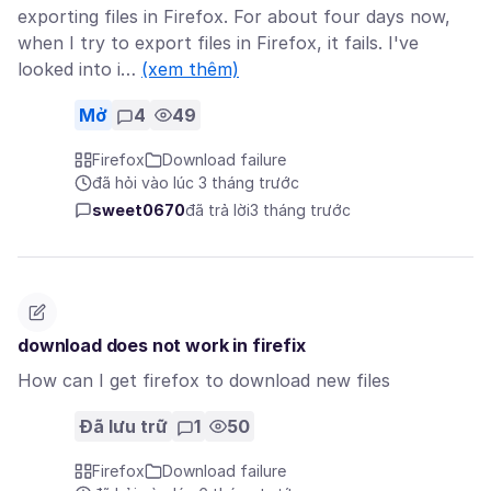
exporting files in Firefox. For about four days now,
when I try to export files in Firefox, it fails. I've
looked into i…
(xem thêm)
Mở
4
49
Firefox
Download failure
đã hỏi vào lúc 3 tháng trước
sweet0670
đã trả lời
3 tháng trước
download does not work in firefix
How can I get firefox to download new files
Đã lưu trữ
1
50
Firefox
Download failure