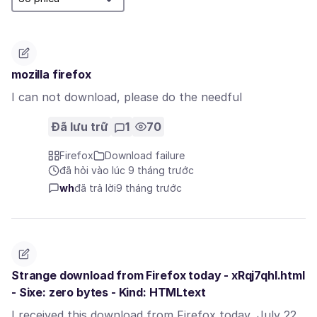
mozilla firefox
I can not download, please do the needful
Đã lưu trữ
1
70
Firefox
Download failure
đã hỏi vào lúc 9 tháng trước
wh
đã trả lời
9 tháng trước
Strange download from Firefox today - xRqj7qhl.html
- Sixe: zero bytes - Kind: HTMLtext
I received this download from Firefox today, July 22,