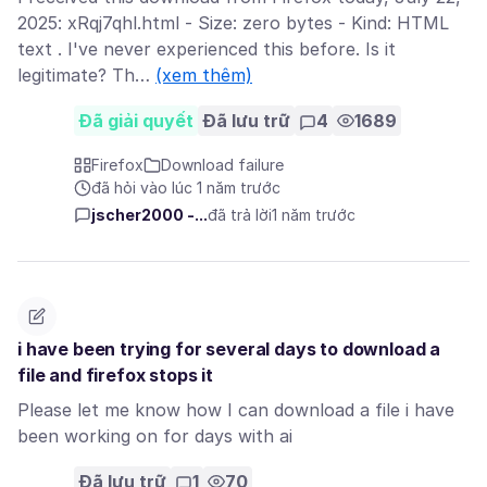
2025: xRqj7qhl.html - Size: zero bytes - Kind: HTML
text . I've never experienced this before. Is it
legitimate? Th…
(xem thêm)
Đã giải quyết
Đã lưu trữ
4
1689
Firefox
Download failure
đã hỏi vào lúc 1 năm trước
jscher2000 -...
đã trả lời
1 năm trước
i have been trying for several days to download a
file and firefox stops it
Please let me know how I can download a file i have
been working on for days with ai
Đã lưu trữ
1
70