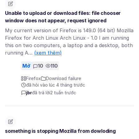
Unable to upload or download files: file chooser
window does not appear, request ignored
My current version of Firefox is 149.0 (64 bit) Mozilla
Firefox for Arch Linux Arch Linux - 1.0 I am running
this on two computers, a laptop and a desktop, both
running A…
(xem thêm)
Mở
10
110
Firefox
Download failure
đã hỏi vào lúc 4 tháng trước
jbr
đã trả lời
2 tuần trước
something is stopping Mozilla from dowloding