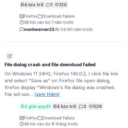
Đã lưu trữ
1
120
Firefox
Download failure
đã hỏi vào lúc 1 năm trước
markwarner22
đã trả lời
1 năm trước
File dialog crash and file download failed
On Windows 11 24H2, Firefox 145.0.2, I click file link
and select "Save as" on Firefox file open dialog,
firefox display "Windows's file dialog was crashed.
File will sav…
(xem thêm)
Đã giải quyết
Đã lưu trữ
3
526
Firefox
Download failure
đã hỏi vào lúc 8 tháng trước