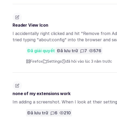
Reader View Icon
I accidentally right clicked and hit "Remove from A
tried typing "about:config" into the browser and s
Đã giải quyết
Đã lưu trữ
7
576
Firefox
Settings
đã hỏi vào lúc 3 năm trước
none of my extensions work
Im adding a screenshot. When I look at their settings
Đã lưu trữ
6
210