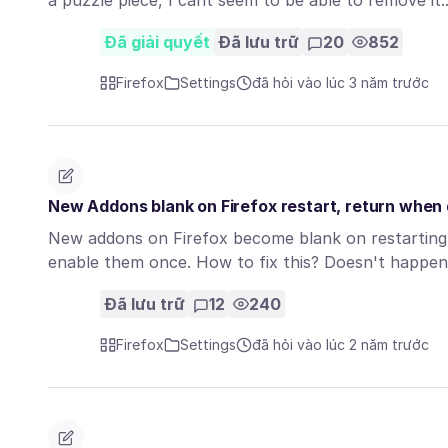
a puzzle piece, I cant seem to be able to remove it
Đã giải quyết
Đã lưu trữ
20
852
Firefox
Settings
đã hỏi vào lúc 3 năm trước
New Addons blank on Firefox restart, return when 
New addons on Firefox become blank on restarting 
enable them once. How to fix this? Doesn't happen
Đã lưu trữ
12
240
Firefox
Settings
đã hỏi vào lúc 2 năm trước