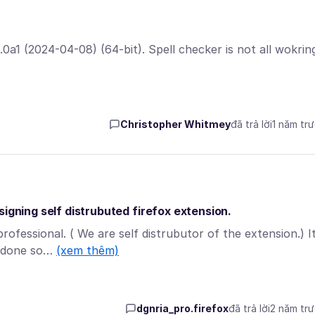
.0a1 (2024-04-08) (64-bit). Spell checker is not all wokrin
Christopher Whitmey
đã trả lời
1 năm tr
igning self distrubuted firefox extension.
rofessional. ( We are self distrubutor of the extension.) It
e done so…
(xem thêm)
dgnria_pro.firefox
đã trả lời
2 năm tr