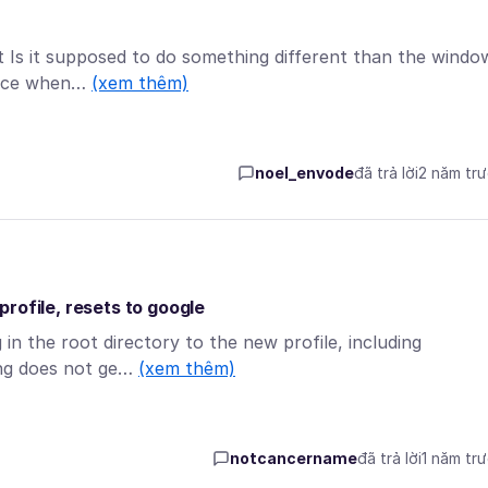
xt Is it supposed to do something different than the windo
rence when…
(xem thêm)
noel_envode
đã trả lời
2 năm tr
rofile, resets to google
 in the root directory to the new profile, including
ing does not ge…
(xem thêm)
notcancername
đã trả lời
1 năm tr