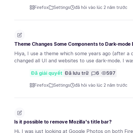
Firefox
Settings
đã hỏi vào lúc 2 năm trước
Theme Changes Some Components to Dark-mode D
Hiya, I use a theme which some years ago (after a
changed all UI and websites to use dark-mode. I w
Đã giải quyết
Đã lưu trữ
6
597
Firefox
Settings
đã hỏi vào lúc 2 năm trước
Is it possible to remove Mozilla's title bar?
Hi. I was just looking at Google Photos on both Fi