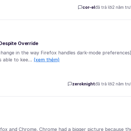
cor-el
đã trả lời
2 năm tr
espite Override
 change in the way Firefox handles dark-mode preferences
as able to kee…
(xem thêm)
zeroknight
đã trả lời
2 năm tr
refox and Chrome. Chrome had a bigger picture because th