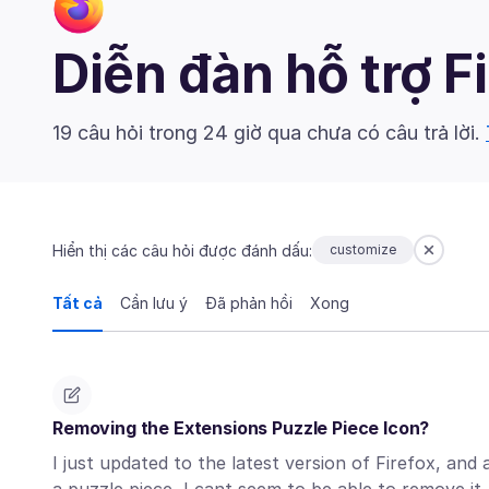
Diễn đàn hỗ trợ F
19 câu hỏi trong 24 giờ qua chưa có câu trả lời.
Hiển thị các câu hỏi được đánh dấu:
customize
Tất cả
Cần lưu ý
Đã phản hồi
Xong
Removing the Extensions Puzzle Piece Icon?
I just updated to the latest version of Firefox, and 