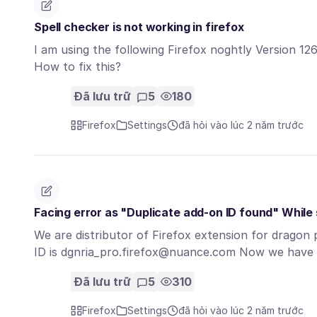
Spell checker is not working in firefox
I am using the following Firefox noghtly Version 126
How to fix this?
Đã lưu trữ
5
180
Firefox
Settings
đã hỏi vào lúc 2 năm trước
Facing error as "Duplicate add-on ID found" While s
We are distributor of Firefox extension for dragon p
ID is dgnria_pro.firefox@nuance.com Now we hav
Đã lưu trữ
5
310
Firefox
Settings
đã hỏi vào lúc 2 năm trước