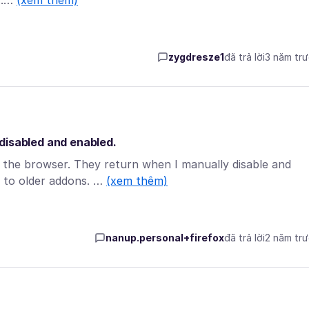
...…
(xem thêm)
zygdresze1
đã trả lời
3 năm tr
disabled and enabled.
the browser. They return when I manually disable and
 to older addons. …
(xem thêm)
nanup.personal+firefox
đã trả lời
2 năm tr