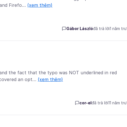
 and Firefo…
(xem thêm)
Gábor László
đã trả lời
1 năm tr
 and the fact that the typo was NOT underlined in red
iscovered an opt…
(xem thêm)
cor-el
đã trả lời
11 năm tr