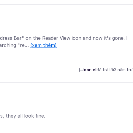
ddress Bar" on the Reader View icon and now it's gone. I
earching "re…
(xem thêm)
cor-el
đã trả lời
3 năm tr
, they all look fine.