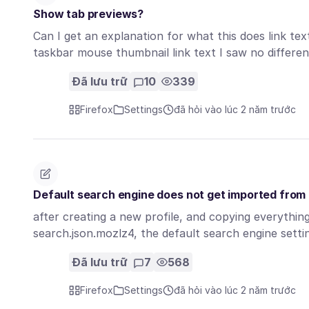
Show tab previews?
Can I get an explanation for what this does link te
taskbar mouse thumbnail link text I saw no diffe
Đã lưu trữ
10
339
Firefox
Settings
đã hỏi vào lúc 2 năm trước
Default search engine does not get imported from p
after creating a new profile, and copying everything
search.json.mozlz4, the default search engine sett
Đã lưu trữ
7
568
Firefox
Settings
đã hỏi vào lúc 2 năm trước