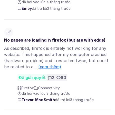
đã hỏi vào lúc 4 tháng trước
Emby
đã trả lời
3 tháng trước
No pages are loading in firefox (but are with edge)
As described, firefox is entirely not working for any
website. This happened after my computer crashed
(hardware problem) and I restarted twice, but could
be related to a…
(xem thêm)
Đã giải quyết
2
60
Firefox
Connectivity
đã hỏi vào lúc 3 tháng trước
Trevor-Max Smith
đã trả lời
3 tháng trước