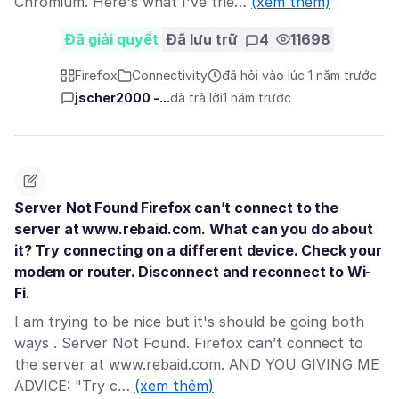
Chromium. Here's what I've trie…
(xem thêm)
Đã giải quyết
Đã lưu trữ
4
11698
Firefox
Connectivity
đã hỏi vào lúc 1 năm trước
jscher2000 -...
đã trả lời
1 năm trước
Server Not Found Firefox can’t connect to the
server at www.rebaid.com. What can you do about
it? Try connecting on a different device. Check your
modem or router. Disconnect and reconnect to Wi-
Fi.
I am trying to be nice but it's should be going both
ways . Server Not Found. Firefox can’t connect to
the server at www.rebaid.com. AND YOU GIVING ME
ADVICE: "Try c…
(xem thêm)