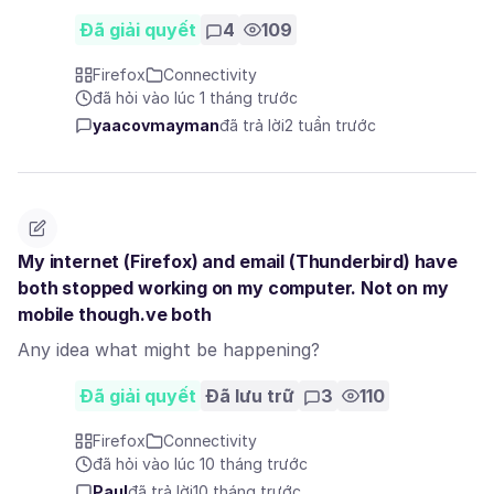
Đã giải quyết
4
109
Firefox
Connectivity
đã hỏi vào lúc 1 tháng trước
yaacovmayman
đã trả lời
2 tuần trước
My internet (Firefox) and email (Thunderbird) have
both stopped working on my computer. Not on my
mobile though.ve both
Any idea what might be happening?
Đã giải quyết
Đã lưu trữ
3
110
Firefox
Connectivity
đã hỏi vào lúc 10 tháng trước
Paul
đã trả lời
10 tháng trước