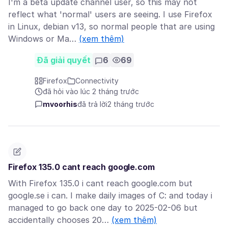
I'm a beta update channel user, so this may not
reflect what 'normal' users are seeing. I use Firefox
in Linux, debian v13, so normal people that are using
Windows or Ma…
(xem thêm)
Đã giải quyết
6
69
Firefox
Connectivity
đã hỏi vào lúc 2 tháng trước
mvoorhis
đã trả lời
2 tháng trước
Firefox 135.0 cant reach google.com
With Firefox 135.0 i cant reach google.com but
google.se i can. I make daily images of C: and today i
managed to go back one day to 2025-02-06 but
accidentally chooses 20…
(xem thêm)