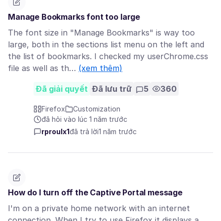
Manage Bookmarks font too large
The font size in "Manage Bookmarks" is way too
large, both in the sections list menu on the left and
the list of bookmarks. I checked my userChrome.css
file as well as th…
(xem thêm)
Đã giải quyết
Đã lưu trữ
5
360
Firefox
Customization
đã hỏi vào lúc 1 năm trước
rproulx1
đã trả lời
1 năm trước
How do I turn off the Captive Portal message
I'm on a private home network with an internet
connection. When I try to use Firefox it displays a