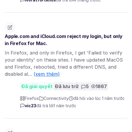
Apple.com and iCloud.com reject my login, but only
in Firefox for Mac.
In Firefox, and only in Firefox, I get 'Failed to verify
your identity' on these sites. I have updated MacOS
and Firefox, rebooted, tried a different DNS, and
disabled al…
(xem thêm)
Đã giải quyết
Đã lưu trữ
5
1867
Firefox
Connectivity
đã hỏi vào lúc 1 năm trước
vic23
đã trả lời
1 năm trước