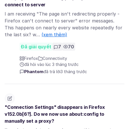
connect to server
I am receiving "The page isn't redirecting properly -
Firefox can't connect to server" error messages.
This happens on nearly every website repeatedly for
the last six? w…
(xem thêm)
Đã giải quyết
7
70
Firefox
Connectivity
đã hỏi vào lúc 3 tháng trước
Phantom
đã trả lời
3 tháng trước
"Connection Settings" disappears in Firefox
v152.0b[6?]. Do we now use about:config to
manually set a proxy?