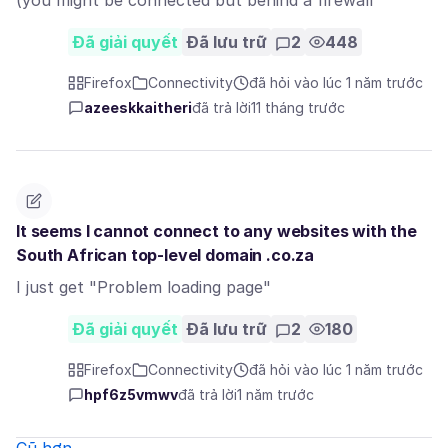
(you might be connected but behind a firewall
Đã giải quyết
Đã lưu trữ
2
448
Firefox
Connectivity
đã hỏi vào lúc 1 năm trước
azeeskkaitheri
đã trả lời
11 tháng trước
It seems I cannot connect to any websites with the
South African top-level domain .co.za
I just get "Problem loading page"
Đã giải quyết
Đã lưu trữ
2
180
Firefox
Connectivity
đã hỏi vào lúc 1 năm trước
hpf6z5vmwv
đã trả lời
1 năm trước