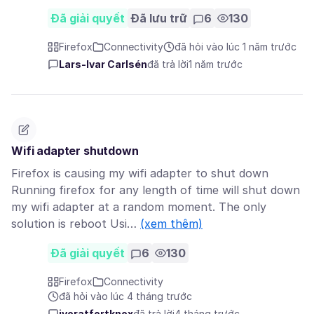
Đã giải quyết
Đã lưu trữ
6
130
Firefox
Connectivity
đã hỏi vào lúc 1 năm trước
Lars-Ivar Carlsén
đã trả lời
1 năm trước
Wifi adapter shutdown
Firefox is causing my wifi adapter to shut down
Running firefox for any length of time will shut down
my wifi adapter at a random moment. The only
solution is reboot Usi…
(xem thêm)
Đã giải quyết
6
130
Firefox
Connectivity
đã hỏi vào lúc 4 tháng trước
ivoratfortknox
đã trả lời
4 tháng trước