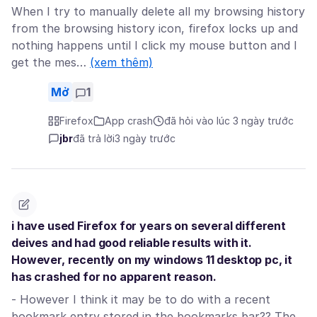
When I try to manually delete all my browsing history
from the browsing history icon, firefox locks up and
nothing happens until I click my mouse button and I
get the mes…
(xem thêm)
Mở
1
Firefox
App crash
đã hỏi vào lúc 3 ngày trước
jbr
đã trả lời
3 ngày trước
i have used Firefox for years on several different
deives and had good reliable results with it.
However, recently on my windows 11 desktop pc, it
has crashed for no apparent reason.
- However I think it may be to do with a recent
bookmark entry stored in the bookmarks bar?? The