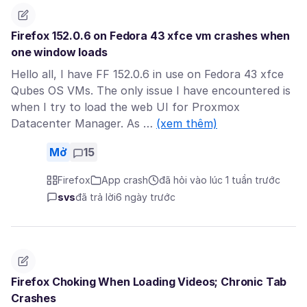
Firefox 152.0.6 on Fedora 43 xfce vm crashes when
one window loads
Hello all, I have FF 152.0.6 in use on Fedora 43 xfce
Qubes OS VMs. The only issue I have encountered is
when I try to load the web UI for Proxmox
Datacenter Manager. As …
(xem thêm)
Mở
15
Firefox
App crash
đã hỏi vào lúc 1 tuần trước
svs
đã trả lời
6 ngày trước
Firefox Choking When Loading Videos; Chronic Tab
Crashes