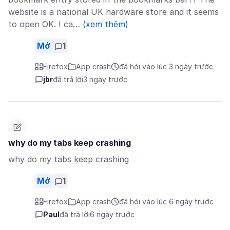
website is a national UK hardware store and it seems
to open OK. I ca…
(xem thêm)
Mở
1
Firefox
App crash
đã hỏi vào lúc 3 ngày trước
jbr
đã trả lời
3 ngày trước
why do my tabs keep crashing
why do my tabs keep crashing
Mở
1
Firefox
App crash
đã hỏi vào lúc 6 ngày trước
Paul
đã trả lời
6 ngày trước