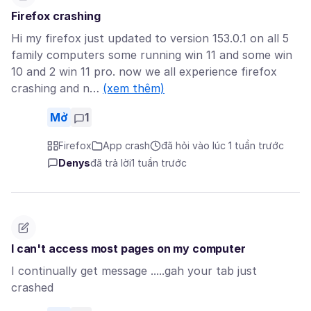
Firefox crashing
Hi my firefox just updated to version 153.0.1 on all 5
family computers some running win 11 and some win
10 and 2 win 11 pro. now we all experience firefox
crashing and n…
(xem thêm)
Mở
1
Firefox
App crash
đã hỏi vào lúc 1 tuần trước
Denys
đã trả lời
1 tuần trước
I can't access most pages on my computer
I continually get message .....gah your tab just
crashed