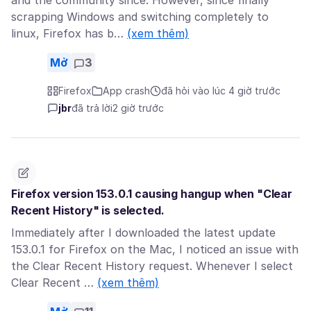
and the community since. However, since finally
scrapping Windows and switching completely to
linux, Firefox has b…
(xem thêm)
Mở
3
Firefox
App crash
đã hỏi vào lúc 4 giờ trước
jbr
đã trả lời
2 giờ trước
Firefox version 153.0.1 causing hangup when "Clear
Recent History" is selected.
Immediately after I downloaded the latest update
153.0.1 for Firefox on the Mac, I noticed an issue with
the Clear Recent History request. Whenever I select
Clear Recent …
(xem thêm)