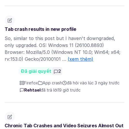
Tab crash results in new profile
So, similar to this post but I haven't downgraded,
only upgraded. OS: Windows 11 (26100.8893)
Browser: Mozilla/5.0 (Windows NT 10.0; Win64; x64;
rv:153.0) Gecko/20100101 …
(xem thêm)
Đã giải quyết
2
Firefox
App crash
đã hỏi vào lúc 3 ngày trước
Rehtael
đã trả lời
19 giờ trước
Chronic Tab Crashes and Video Seizures Almost Out