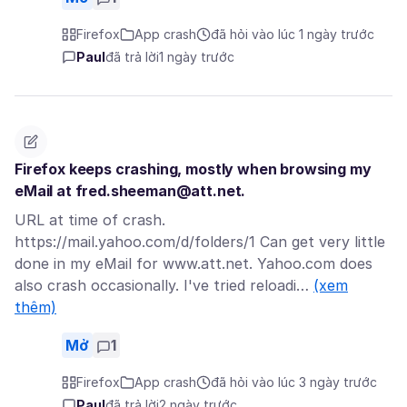
Firefox
App crash
đã hỏi vào lúc 1 ngày trước
Paul
đã trả lời
1 ngày trước
Firefox keeps crashing, mostly when browsing my
eMail at fred.sheeman@att.net.
URL at time of crash.
https://mail.yahoo.com/d/folders/1 Can get very little
done in my eMail for www.att.net. Yahoo.com does
also crash occasionally. I've tried reloadi…
(xem
thêm)
Mở
1
Firefox
App crash
đã hỏi vào lúc 3 ngày trước
Paul
đã trả lời
2 ngày trước