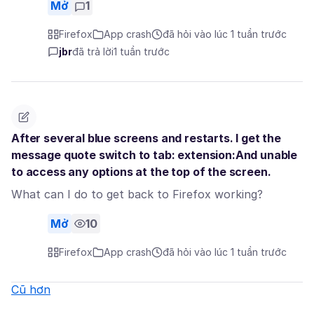
Mở
1
Firefox
App crash
đã hỏi vào lúc 1 tuần trước
jbr
đã trả lời
1 tuần trước
After several blue screens and restarts. I get the
message quote switch to tab: extension:And unable
to access any options at the top of the screen.
What can I do to get back to Firefox working?
Mở
10
Firefox
App crash
đã hỏi vào lúc 1 tuần trước
Cũ hơn