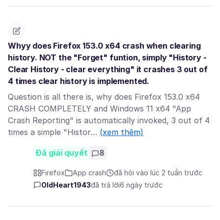
Whyy does Firefox 153.0 x64 crash when clearing
history. NOT the "Forget" funtion, simply "History -
Clear History - clear everything" it crashes 3 out of
4 times clear history is implemented.
Question is all there is, why does Firefox 153.0 x64
CRASH COMPLETELY and Windows 11 x64 "App
Crash Reporting" is automatically invoked, 3 out of 4
times a simple "Histor…
(xem thêm)
Đã giải quyết
8
Firefox
App crash
đã hỏi vào lúc 2 tuần trước
OldHeart1943
đã trả lời
6 ngày trước