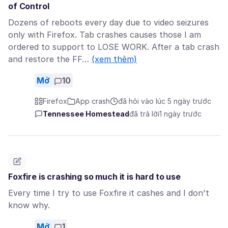
of Control
Dozens of reboots every day due to video seizures
only with Firefox. Tab crashes causes those I am
ordered to support to LOSE WORK. After a tab crash
and restore the FF…
(xem thêm)
Mở
10
Firefox
App crash
đã hỏi vào lúc 5 ngày trước
Tennessee Homestead
đã trả lời
1 ngày trước
Foxfire is crashing so much it is hard to use
Every time I try to use Foxfire it cashes and I don't
know why.
Mở
1