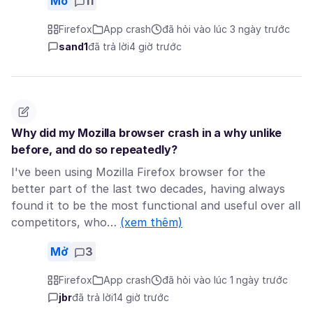
Mở
11
Firefox
App crash
đã hỏi vào lúc 3 ngày trước
sand1
đã trả lời
4 giờ trước
Why did my Mozilla browser crash in a why unlike
before, and do so repeatedly?
I've been using Mozilla Firefox browser for the
better part of the last two decades, having always
found it to be the most functional and useful over all
competitors, who…
(xem thêm)
Mở
3
Firefox
App crash
đã hỏi vào lúc 1 ngày trước
jbr
đã trả lời
14 giờ trước