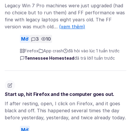
Legacy Win 7 Pro machines were just upgraded (had
no choice but to run them) and FF performance was
fine with legacy laptops eight years old. The FF
version was much old…
(xem thêm)
Mở
3
10
Firefox
App crash
đã hỏi vào lúc 1 tuần trước
Tennessee Homestead
đã trả lời
1 tuần trước
Start up, hit Firefox and the computer goes out.
If after resting, open, I click on Firefox, and it goes
black and off. This happened several times the day
before yesterday, yesterday, and twice already today.
Mở