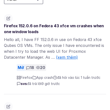
Firefox 152.0.6 on Fedora 43 xfce vm crashes when
one window loads
Hello all, I have FF 152.0.6 in use on Fedora 43 xfce
Qubes OS VMs. The only issue I have encountered is
when I try to load the web UI for Proxmox
Datacenter Manager. As …
(xem thêm)
Mở
18
20
Firefox
App crash
đã hỏi vào lúc 1 tuần trước
svs
đã trả lời
9 giờ trước