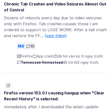
Chronic Tab Crashes and Video Seizures Almost Out
of Control
Dozens of reboots every day due to video seizures
only with Firefox. Tab crashes causes those I am
ordered to support to LOSE WORK. After a tab crash
and restore the FF…
(xem thêm)
Mở
10
Firefox
App crash
đã hỏi vào lúc 6 ngày trước
Tennessee Homestead
đã trả lời
2 ngày trước
Firefox version 153.0.1 causing hangup when "Clear
Recent History" is selected.
Immediately after I downloaded the latest update