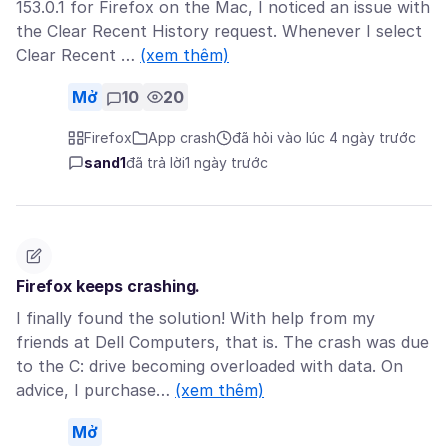
153.0.1 for Firefox on the Mac, I noticed an issue with
the Clear Recent History request. Whenever I select
Clear Recent …
(xem thêm)
Mở
10
20
Firefox
App crash
đã hỏi vào lúc 4 ngày trước
sand1
đã trả lời
1 ngày trước
Firefox keeps crashing.
I finally found the solution! With help from my
friends at Dell Computers, that is. The crash was due
to the C: drive becoming overloaded with data. On
advice, I purchase…
(xem thêm)
Mở