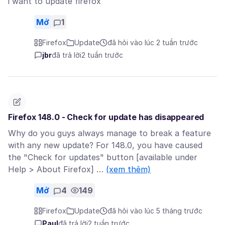
i want to update firefox
Mở
1
Firefox
Update
đã hỏi vào lúc 2 tuần trước
jbr
đã trả lời
2 tuần trước
Firefox 148.0 - Check for update has disappeared
Why do you guys always manage to break a feature
with any new update? For 148.0, you have caused
the "Check for updates" button [available under
Help > About Firefox] …
(xem thêm)
Mở
4
149
Firefox
Update
đã hỏi vào lúc 5 tháng trước
Paul
đã trả lời
2 tuần trước