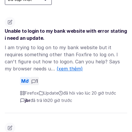
Unable to login to my bank website with error stating
i need an update.
I am trying to log on to my bank website but it
requires something other than Foxfire to log on. I
can't figure out how to logon. Can you help? Says
my browser needs u…
(xem thêm)
Mở
1
Firefox
Update
đã hỏi vào lúc 20 giờ trước
jbr
đã trả lời
20 giờ trước