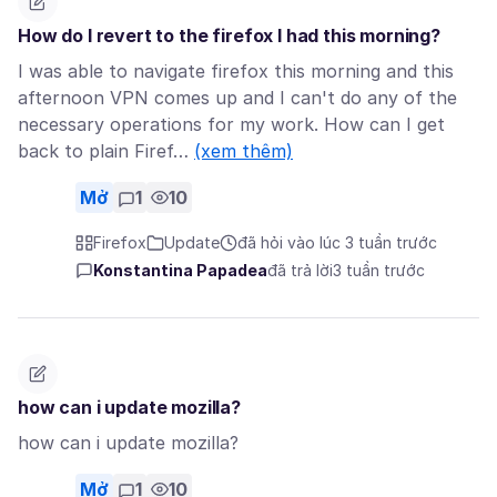
How do I revert to the firefox I had this morning?
I was able to navigate firefox this morning and this
afternoon VPN comes up and I can't do any of the
necessary operations for my work. How can I get
back to plain Firef…
(xem thêm)
Mở
1
10
Firefox
Update
đã hỏi vào lúc 3 tuần trước
Konstantina Papadea
đã trả lời
3 tuần trước
how can i update mozilla?
how can i update mozilla?
Mở
1
10