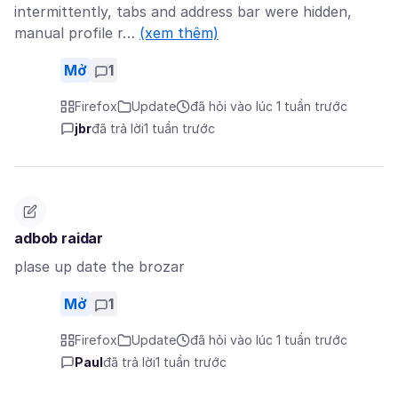
intermittently, tabs and address bar were hidden,
manual profile r…
(xem thêm)
Mở
1
Firefox
Update
đã hỏi vào lúc 1 tuần trước
jbr
đã trả lời
1 tuần trước
adbob raidar
plase up date the brozar
Mở
1
Firefox
Update
đã hỏi vào lúc 1 tuần trước
Paul
đã trả lời
1 tuần trước