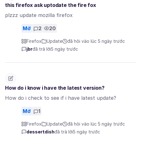
this firefox ask uptodate the fire fox
plzzz update mozilla firefox
Mở
2
20
Firefox
Update
đã hỏi vào lúc 5 ngày trước
jbr
đã trả lời
5 ngày trước
How do i know i have the latest version?
How do i check to see if i have latest update?
Mở
1
Firefox
Update
đã hỏi vào lúc 5 ngày trước
dessertdish
đã trả lời
5 ngày trước