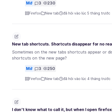
Mở
3
230
Firefox
New tab
đã hỏi vào lúc 5 tháng trước
New tab shortcuts. Shortcuts disappear for no re
Sometimes on the new tabs shortcuts appear or di
shortcuts on the new page?
Mở
3
250
Firefox
New tab
đã hỏi vào lúc 4 tháng trước
I don't know what to call it, but when I open firefo