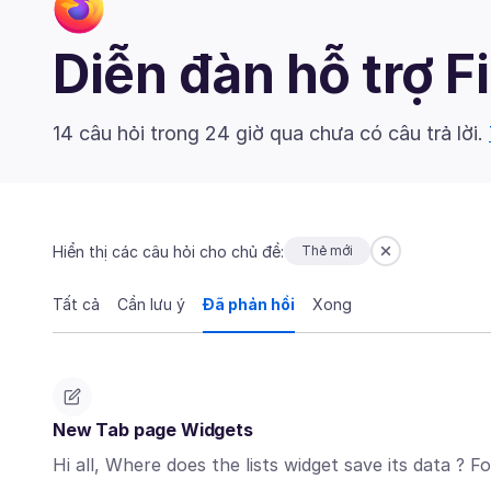
Diễn đàn hỗ trợ F
14 câu hỏi trong 24 giờ qua chưa có câu trả lời.
Hiển thị các câu hỏi cho chủ đề:
Thẻ mới
Tất cả
Cần lưu ý
Đã phản hồi
Xong
New Tab page Widgets
Hi all, Where does the lists widget save its data ?