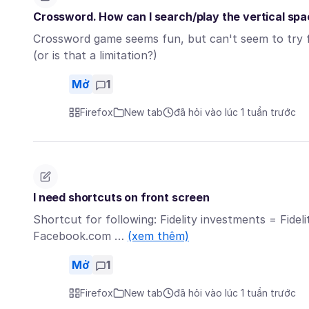
Crossword. How can I search/play the vertical spac
Crossword game seems fun, but can't seem to try fo
(or is that a limitation?)
Mở
1
Firefox
New tab
đã hỏi vào lúc 1 tuần trước
I need shortcuts on front screen
Shortcut for following: Fidelity investments = Fid
Facebook.com …
(xem thêm)
Mở
1
Firefox
New tab
đã hỏi vào lúc 1 tuần trước