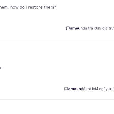
 them, how do i restore them?
amoun
đã trả lời
19 giờ tr
on
amoun
đã trả lời
4 ngày tr