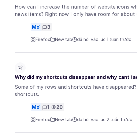
How can I increase the number of website icons whe
news items? Right now I only have room for about
Mở
3
Firefox
New tab
đã hỏi vào lúc 1 tuần trước
Why did my shortcuts dissappear and why cant i 
Some of my rows and shortcuts have disappeared???
shortcuts.
Mở
1
20
Firefox
New tab
đã hỏi vào lúc 2 tuần trước