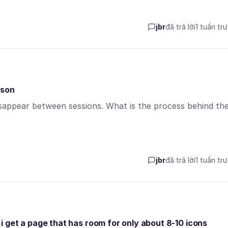
jbr
đã trả lời
1 tuần tr
ason
sappear between sessions. What is the process behind th
jbr
đã trả lời
1 tuần tr
x i get a page that has room for only about 8-10 icons