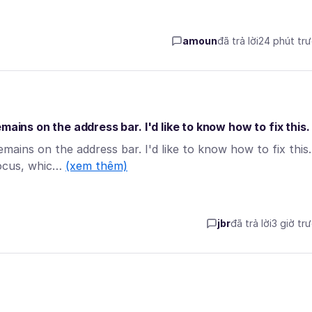
amoun
đã trả lời
24 phút tr
ains on the address bar. I'd like to know how to fix this.
mains on the address bar. I'd like to know how to fix this.
focus, whic…
(xem thêm)
jbr
đã trả lời
3 giờ tr