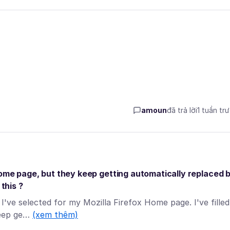
amoun
đã trả lời
1 tuần tr
Home page, but they keep getting automatically replaced 
this ?
 I've selected for my Mozilla Firefox Home page. I've filled
keep ge…
(xem thêm)