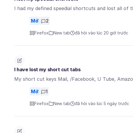
I had my defined speedial shortcuts and lost all of
Mở
2
Firefox
New tab
đã hỏi vào lúc 20 giờ trước
I have lost my short cut tabs
My short cut keys Mail, /Facebook, U Tube, Amaz
Mở
1
Firefox
New tab
đã hỏi vào lúc 5 ngày trước