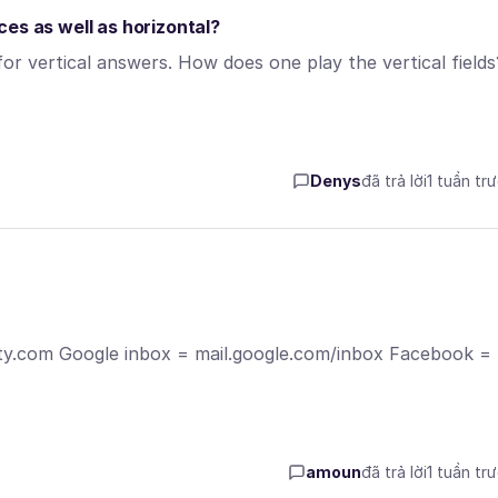
es as well as horizontal?
r vertical answers. How does one play the vertical fields
Denys
đã trả lời
1 tuần tr
elity.com Google inbox = mail.google.com/inbox Facebook =
amoun
đã trả lời
1 tuần tr