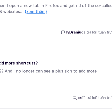
n I open a new tab in Firefox and get rid of the so-calle
 8 websites…
(xem thêm)
TyDraniu
đã trả lời
1 tuần tr
add more shortcuts?
 And I no longer can see a plus sign to add more
jbr
đã trả lời
1 tuần tr