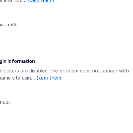
es and noti…
(xem thêm)
hút trước
gin Information
 blockers are disabled; the problem does not appear with
 same site usin…
(xem thêm)
 trước