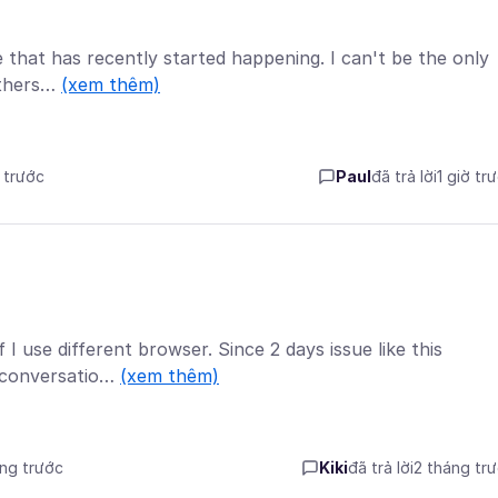
e that has recently started happening. I can't be the only
 others…
(xem thêm)
ờ trước
Paul
đã trả lời
1 giờ tr
I use different browser. Since 2 days issue like this
s conversatio…
(xem thêm)
áng trước
Kiki
đã trả lời
2 tháng tr