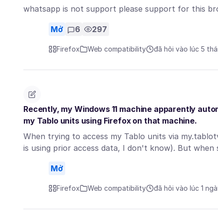
whatsapp is not support please support for this b
Mở
6
297
Firefox
Web compatibility
đã hỏi vào lúc 5 th
Recently, my Windows 11 machine apparently autom
my Tablo units using Firefox on that machine.
When trying to access my Tablo units via my.tablot
is using prior access data, I don't know). But when
Mở
Firefox
Web compatibility
đã hỏi vào lúc 1 ng