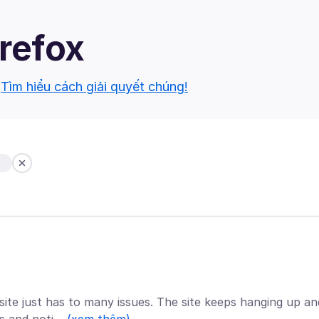
irefox
.
Tìm hiểu cách giải quyết chúng!
b
te just has to many issues. The site keeps hanging up an