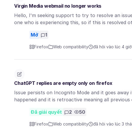
Virgin Media webmail no longer works
Hello, I'm seeking support to try to resolve an issu
one who is experiencing this, so if this is resolved
Mở
1
Firefox
Web compatibility
đã hỏi vào lúc 4 gi
ChatGPT replies are empty only on firefox
Issue persists on Incognito Mode and it goes away if 
happened and it is retroactive meaning all previou
Đã giải quyết
2
50
Firefox
Web compatibility
đã hỏi vào lúc 3 th