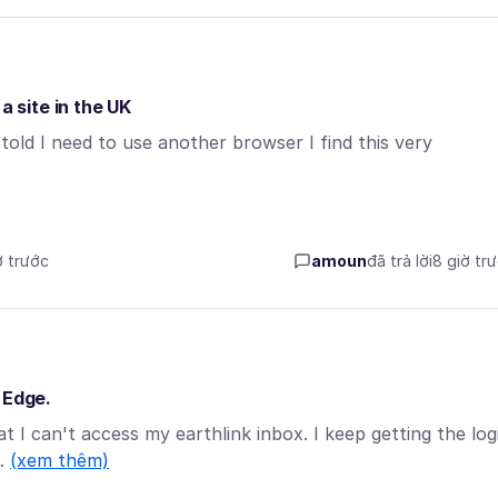
a site in the UK
told I need to use another browser I find this very
ờ trước
amoun
đã trả lời
8 giờ tr
 Edge.
at I can't access my earthlink inbox. I keep getting the log
 …
(xem thêm)