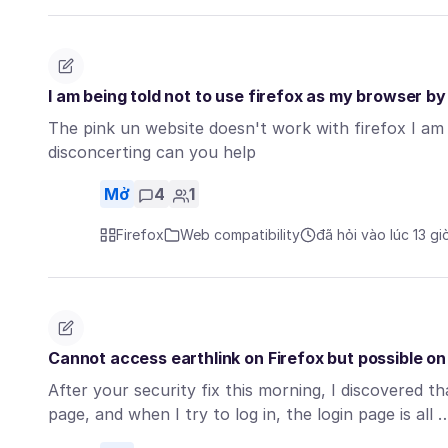
I am being told not to use firefox as my browser by 
The pink un website doesn't work with firefox I am 
disconcerting can you help
Mở
4
1
Firefox
Web compatibility
đã hỏi vào lúc 13 gi
Cannot access earthlink on Firefox but possible on
After your security fix this morning, I discovered th
page, and when I try to log in, the login page is all