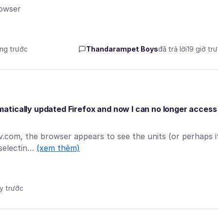
rowser
áng trước
Thandarampet Boys
đã trả lời
19 giờ tr
atically updated Firefox and now I can no longer access
v.com, the browser appears to see the units (or perhaps i
 selectin…
(xem thêm)
ày trước