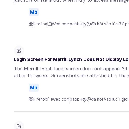
just sort of stalls out when I try to access messag
Mở
Firefox
Web compatibility
đã hỏi vào lúc 37 p
Login Screen For Merrill Lynch Does Not Display Lo
The Merrill Lynch login screen does not appear. Ad
other browsers. Screenshots are attached for the
Mở
Firefox
Web compatibility
đã hỏi vào lúc 1 giờ