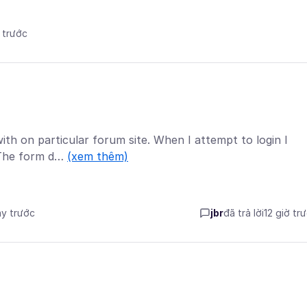
ờ trước
th on particular forum site. When I attempt to login I
. The form d…
(xem thêm)
ày trước
jbr
đã trả lời
12 giờ tr