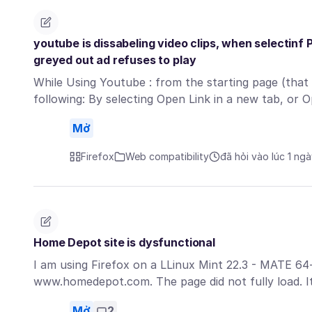
youtube is dissabeling video clips, when selectinf P
greyed out ad refuses to play
While Using Youtube : from the starting page (that 
following: By selecting Open Link in a new tab, or
Mở
Firefox
Web compatibility
đã hỏi vào lúc 1 ng
Home Depot site is dysfunctional
I am using Firefox on a LLinux Mint 22.3 - MATE 64-
www.homedepot.com. The page did not fully load. It
Mở
2