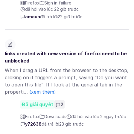
Firefox
Sign in failure
đã hỏi vào lúc 22 giờ trước
amoun
đã trả lời
22 giờ trước
links created with new version of firefox need to be
unblocked
When I drag a URL from the browser to the desktop,
clicking on it triggers a prompt, saying "Do you want
to open this file". If I look at the general tab in the
properti…
(xem thêm)
Đã giải quyết
2
Firefox
Downloads
đã hỏi vào lúc 2 ngày trước
y72638
đã trả lời
23 giờ trước