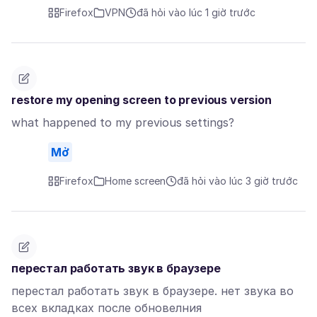
Firefox
VPN
đã hỏi vào lúc 1 giờ trước
restore my opening screen to previous version
what happened to my previous settings?
Mở
Firefox
Home screen
đã hỏi vào lúc 3 giờ trước
перестал работать звук в браузере
перестал работать звук в браузере. нет звука во
всех вкладках после обновелния