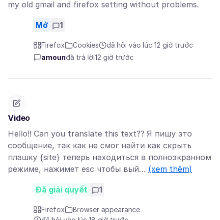
my old gmail and firefox setting without problems.
Mở
1
Firefox
Cookies
đã hỏi vào lúc 12 giờ trước
amoun
đã trả lời
12 giờ trước
Video
Hello!! Can you translate this text?? Я пишу это
сообщение, так как не смог найти как скрыть
плашку {site} теперь находиться в полноэкранном
режиме, нажимет esc чтобы вый…
(xem thêm)
Đã giải quyết
1
Firefox
Browser appearance
đã hỏi vào lúc 18 giờ trước