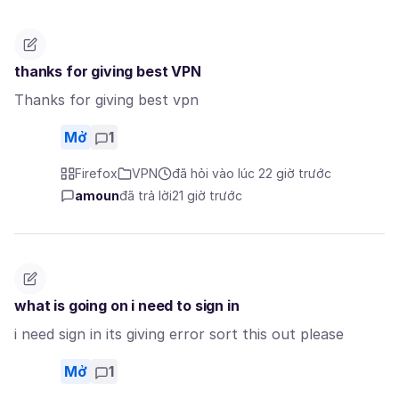
thanks for giving best VPN
Thanks for giving best vpn
Mở
1
Firefox
VPN
đã hỏi vào lúc 22 giờ trước
amoun
đã trả lời
21 giờ trước
what is going on i need to sign in
i need sign in its giving error sort this out please
Mở
1