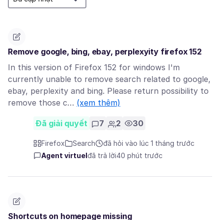
Remove google, bing, ebay, perplexyity firefox 152
In this version of Firefox 152 for windows I'm
currently unable to remove search related to google,
ebay, perplexity and bing. Please return possibility to
remove those c…
(xem thêm)
Đã giải quyết
7
2
30
Firefox
Search
đã hỏi vào lúc 1 tháng trước
Agent virtuel
đã trả lời
40 phút trước
Shortcuts on homepage missing