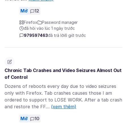
Mở
12
Firefox
Password manager
đã hỏi vào lúc 1 ngày trước
979597463
đã trả lời
6 giờ trước
Chronic Tab Crashes and Video Seizures Almost Out
of Control
Dozens of reboots every day due to video seizures
only with Firefox. Tab crashes causes those I am
ordered to support to LOSE WORK. After a tab crash
and restore the FF…
(xem thêm)
Mở
10