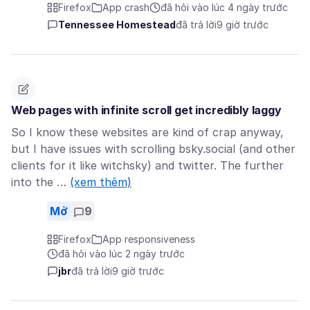
Firefox
App crash
đã hỏi vào lúc 4 ngày trước
Tennessee Homestead
đã trả lời
9 giờ trước
Web pages with infinite scroll get incredibly laggy
So I know these websites are kind of crap anyway,
but I have issues with scrolling bsky.social (and other
clients for it like witchsky) and twitter. The further
into the …
(xem thêm)
Mở
9
Firefox
App responsiveness
đã hỏi vào lúc 2 ngày trước
jbr
đã trả lời
9 giờ trước