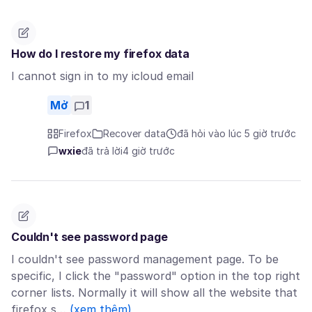
How do I restore my firefox data
I cannot sign in to my icloud email
Mở
1
Firefox
Recover data
đã hỏi vào lúc 5 giờ trước
wxie
đã trả lời
4 giờ trước
Couldn't see password page
I couldn't see password management page. To be
specific, I click the "password" option in the top right
corner lists. Normally it will show all the website that
firefox s…
(xem thêm)