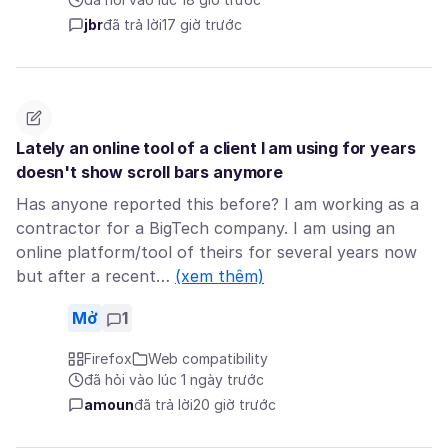
jbr
đã trả lời
17 giờ trước
Lately an online tool of a client I am using for years
doesn't show scroll bars anymore
Has anyone reported this before? I am working as a
contractor for a BigTech company. I am using an
online platform/tool of theirs for several years now
but after a recent…
(xem thêm)
Mở
1
Firefox
Web compatibility
đã hỏi vào lúc 1 ngày trước
amoun
đã trả lời
20 giờ trước