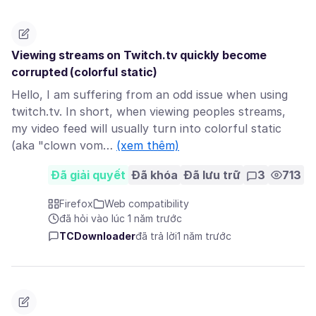
Viewing streams on Twitch.tv quickly become
corrupted (colorful static)
Hello, I am suffering from an odd issue when using
twitch.tv. In short, when viewing peoples streams,
my video feed will usually turn into colorful static
(aka "clown vom…
(xem thêm)
Đã giải quyết
Đã khóa
Đã lưu trữ
3
713
Firefox
Web compatibility
đã hỏi vào lúc 1 năm trước
TCDownloader
đã trả lời
1 năm trước