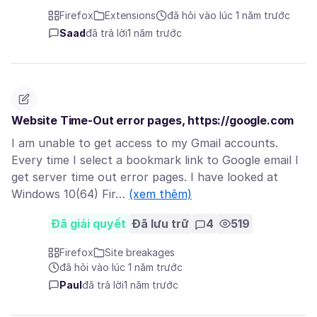
Firefox
Extensions
đã hỏi vào lúc 1 năm trước
Saad
đã trả lời
1 năm trước
Website Time-Out error pages, https://google.com
I am unable to get access to my Gmail accounts.
Every time I select a bookmark link to Google email I
get server time out error pages. I have looked at
Windows 10(64) Fir…
(xem thêm)
Đã giải quyết
Đã lưu trữ
4
519
Firefox
Site breakages
đã hỏi vào lúc 1 năm trước
Paul
đã trả lời
1 năm trước