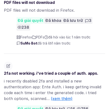
PDF files will not download
PDF files will not download in Firefox.
Đã giải quyết
Đã khóa
Đã lưu trữ
3
238
Firefox
PDFs
đã hỏi vào lúc 1 năm trước
SuMo Bot
đã trả lời
1 năm trước
2fa not working. i've tried a couple of auth. apps.
i recently disabled 2fa and installed a new
authentication app: Ente Auth. i keep getting invalid
code each time i enter the generated code. i tried
both options, scanned…
(xem thêm)
Đã giải quyết
Đã lưu trữ
14
756