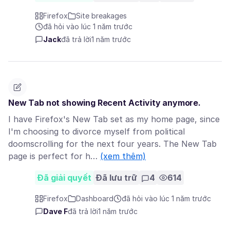
Firefox
Site breakages
đã hỏi vào lúc 1 năm trước
Jack
đã trả lời
1 năm trước
New Tab not showing Recent Activity anymore.
I have Firefox's New Tab set as my home page, since
I'm choosing to divorce myself from political
doomscrolling for the next four years. The New Tab
page is perfect for h…
(xem thêm)
Đã giải quyết
Đã lưu trữ
4
614
Firefox
Dashboard
đã hỏi vào lúc 1 năm trước
Dave F
đã trả lời
1 năm trước