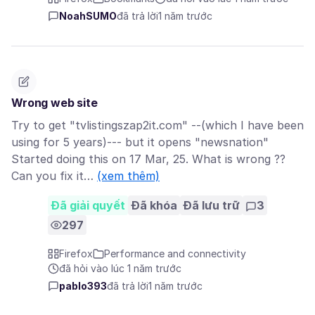
NoahSUMO
đã trả lời
1 năm trước
Wrong web site
Try to get "tvlistingszap2it.com" --(which I have been
using for 5 years)--- but it opens "newsnation"
Started doing this on 17 Mar, 25. What is wrong ??
Can you fix it…
(xem thêm)
Đã giải quyết
Đã khóa
Đã lưu trữ
3
297
Firefox
Performance and connectivity
đã hỏi vào lúc 1 năm trước
pablo393
đã trả lời
1 năm trước