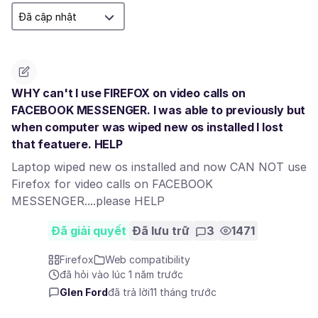
WHY can't I use FIREFOX on video calls on
FACEBOOK MESSENGER. I was able to previously but
when computer was wiped new os installed I lost
that featuere. HELP
Laptop wiped new os installed and now CAN NOT use
Firefox for video calls on FACEBOOK
MESSENGER....please HELP
Đã giải quyết
Đã lưu trữ
3
1471
Firefox
Web compatibility
đã hỏi vào lúc 1 năm trước
Glen Ford
đã trả lời
11 tháng trước