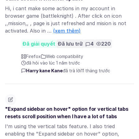
Hi, i cant make some actions in my account in
browser game (battleknight) . After click on icon
,,mission,, , page is just refreshed and mision is not
activated. Also in …
(xem thêm)
Đã giải quyết
Đã lưu trữ
4
220
Firefox
Web compatibility
đã hỏi vào lúc 1 năm trước
Harry kane Kane
đã trả lời
11 tháng trước
"Expand sidebar on hover" option for vertical tabs
resets scroll position when I have a lot of tabs
I'm using the vertical tabs feature. I also tried
enabling the "Expand sidebar on hover" option,