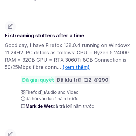
Fi streaming stutters after a time
Good day, I have Firefox 138.0.4 running on Windowx
11 24H2. PC details as follows: CPU = Ryzen 5 2400G
RAM = 32GB GPU = RTX 3060Ti 8GB Connection is
50/25Mbps fibre conn…
(xem thêm)
Đã giải quyết
Đã lưu trữ
2
290
Firefox
Audio and Video
đã hỏi vào lúc 1 năm trước
Mark de Wet
đã trả lời
1 năm trước