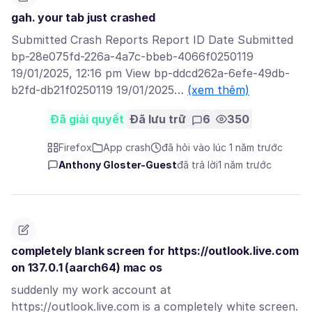
gah. your tab just crashed
Submitted Crash Reports Report ID Date Submitted
bp-28e075fd-226a-4a7c-bbeb-4066f0250119
19/01/2025, 12:16 pm View bp-ddcd262a-6efe-49db-
b2fd-db21f0250119 19/01/2025…
(xem thêm)
Đã giải quyết
Đã lưu trữ
6
350
Firefox
App crash
đã hỏi vào lúc 1 năm trước
Anthony Gloster-Guest
đã trả lời
1 năm trước
completely blank screen for https://outlook.live.com
on 137.0.1 (aarch64) mac os
suddenly my work account at
https://outlook.live.com is a completely white screen.