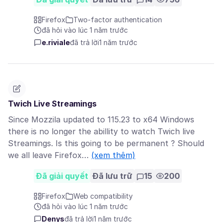
Firefox
Two-factor authentication
đã hỏi vào lúc 1 năm trước
e.riviale
đã trả lời
1 năm trước
Twich Live Streamings
Since Mozzila updated to 115.23 to x64 Windows
there is no longer the abillity to watch Twich live
Streamings. Is this going to be permanent ? Should
we all leave Firefox…
(xem thêm)
Đã giải quyết
Đã lưu trữ
15
200
Firefox
Web compatibility
đã hỏi vào lúc 1 năm trước
Denys
đã trả lời
1 năm trước