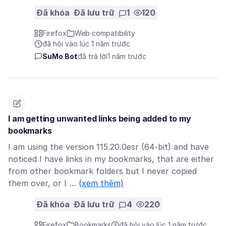
Đã khóa
Đã lưu trữ
1
120
Firefox
Web compatibility
đã hỏi vào lúc 1 năm trước
SuMo Bot
đã trả lời
1 năm trước
I am getting unwanted links being added to my
bookmarks
I am using the version 115.20.0esr (64-bit) and have
noticed I have links in my bookmarks, that are either
from other bookmark folders but I never copied
them over, or I …
(xem thêm)
Đã khóa
Đã lưu trữ
4
220
Firefox
Bookmarks
đã hỏi vào lúc 1 năm trước