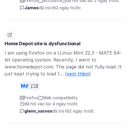
Firefox
Accounts
đã hỏi vào lúc 2 ngày trước
James
đã trả lời
2 ngày trước
Home Depot site is dysfunctional
I am using Firefox on a LLinux Mint 22.3 - MATE 64-
bit operating system. Recently, I went to
www.homedepot.com. The page did not fully load. It
just kept trying to load t…
(xem thêm)
Mở
2
Firefox
Web compatibility
đã hỏi vào lúc 4 ngày trước
glenn_varnon
đã trả lời
2 ngày trước