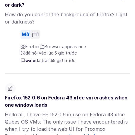
or dark?
How do you conrol the background of firefox? Light
or darkness?
Mở
1
Firefox
Browser appearance
đã hỏi vào lúc 5 giờ trước
wxie
đã trả lời
5 giờ trước
Firefox 152.0.6 on Fedora 43 xfce vm crashes when
one window loads
Hello all, I have FF 152.0.6 in use on Fedora 43 xfce
Qubes OS VMs. The only issue I have encountered is
when I try to load the web UI for Proxmox