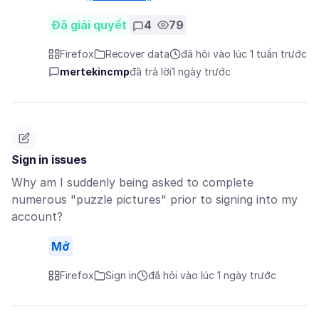
Đã giải quyết
4
79
Firefox
Recover data
đã hỏi vào lúc 1 tuần trước
mertekincmp
đã trả lời
1 ngày trước
Sign in issues
Why am I suddenly being asked to complete
numerous "puzzle pictures" prior to signing into my
account?
Mở
Firefox
Sign in
đã hỏi vào lúc 1 ngày trước