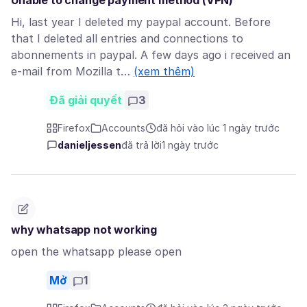
Unable to change payment method (VPN)
Hi, last year I deleted my paypal account. Before
that I deleted all entries and connections to
abonnements in paypal. A few days ago i received an
e-mail from Mozilla t…
(xem thêm)
Đã giải quyết
3
Firefox
Accounts
đã hỏi vào lúc 1 ngày trước
danieljessen
đã trả lời
1 ngày trước
why whatsapp not working
open the whatsapp please open
Mở
1