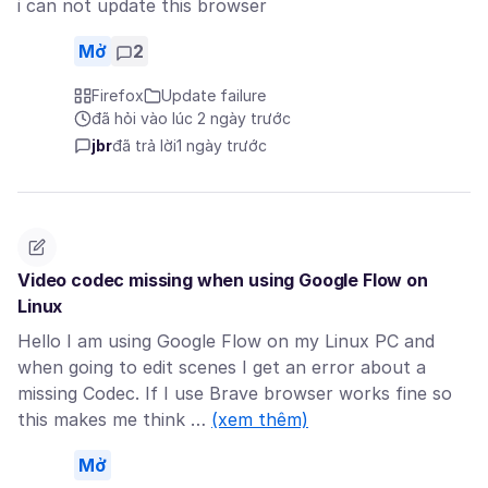
i can not update this browser
Mở
2
Firefox
Update failure
đã hỏi vào lúc 2 ngày trước
jbr
đã trả lời
1 ngày trước
Video codec missing when using Google Flow on
Linux
Hello I am using Google Flow on my Linux PC and
when going to edit scenes I get an error about a
missing Codec. If I use Brave browser works fine so
this makes me think …
(xem thêm)
Mở