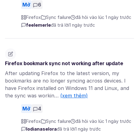
Mở
6
Firefox
Sync failure
đã hỏi vào lúc 1 ngày trước
feelemerle
đã trả lời
1 ngày trước
Firefox bookmark sync not working after update
After updating Firefox to the latest version, my
bookmarks are no longer syncing across devices. I
have Firefox installed on Windows 11 and Linux, and
the sync was workin…
(xem thêm)
Mở
4
Firefox
Sync failure
đã hỏi vào lúc 1 ngày trước
lodianaselora
đã trả lời
1 ngày trước