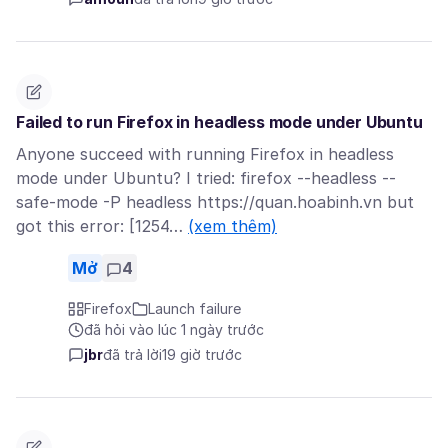
Failed to run Firefox in headless mode under Ubuntu
Anyone succeed with running Firefox in headless
mode under Ubuntu? I tried: firefox --headless --
safe-mode -P headless https://quan.hoabinh.vn but
got this error: [1254…
(xem thêm)
Mở
4
Firefox
Launch failure
đã hỏi vào lúc 1 ngày trước
jbr
đã trả lời
19 giờ trước