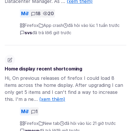
Datacenter Manager. As …
(xem thêm)
Mở
18
20
Firefox
App crash
đã hỏi vào lúc 1 tuần trước
svs
đã trả lời
6 giờ trước
Home display recent shortcoming
Hi, On previous releases of firefox I could load 8
items across the home display. After upgrading I can
only get 5 items and I can't find a way to increase
this. I'm a ne…
(xem thêm)
Mở
1
Firefox
New tab
đã hỏi vào lúc 21 giờ trước
amoun
đã trả lời
19 giờ trước