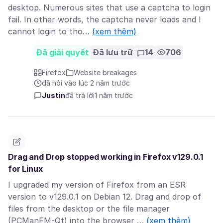
desktop. Numerous sites that use a captcha to login
fail. In other words, the captcha never loads and I
cannot login to tho…
(xem thêm)
Đã giải quyết
Đã lưu trữ
14
706
Firefox
Website breakages
đã hỏi vào lúc 2 năm trước
Justin
đã trả lời
1 năm trước
Drag and Drop stopped working in Firefox v129.0.1
for Linux
I upgraded my version of Firefox from an ESR
version to v129.0.1 on Debian 12. Drag and drop of
files from the desktop or the file manager
(PCManFM-Qt) into the browser …
(xem thêm)