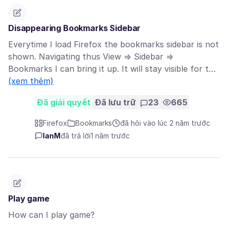
Disappearing Bookmarks Sidebar
Everytime I load Firefox the bookmarks sidebar is not
shown. Navigating thus View => Sidebar =>
Bookmarks I can bring it up. It will stay visible for t…
(xem thêm)
Đã giải quyết
Đã lưu trữ
23
665
Firefox
Bookmarks
đã hỏi vào lúc 2 năm trước
IanM
đã trả lời
1 năm trước
Play game
How can I play game?