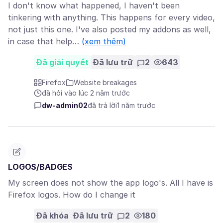
I don't know what happened, I haven't been
tinkering with anything. This happens for every video,
not just this one. I've also posted my addons as well,
in case that help…
(xem thêm)
Đã giải quyết
Đã lưu trữ
2
643
Firefox
Website breakages
đã hỏi vào lúc 2 năm trước
dw-admin02
đã trả lời
1 năm trước
LOGOS/BADGES
My screen does not show the app logo's. All I have is
Firefox logos. How do I change it
Đã khóa
Đã lưu trữ
2
180