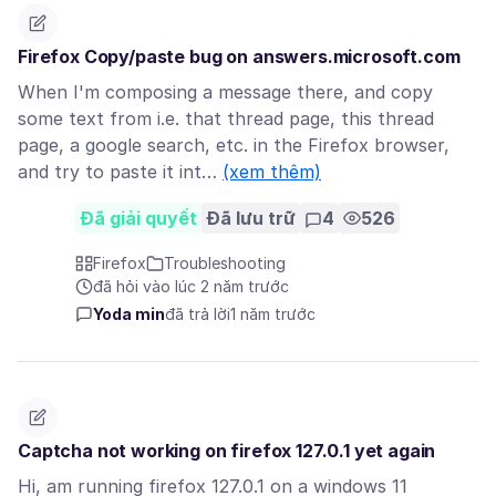
Firefox Copy/paste bug on answers.microsoft.com
When I'm composing a message there, and copy
some text from i.e. that thread page, this thread
page, a google search, etc. in the Firefox browser,
and try to paste it int…
(xem thêm)
Đã giải quyết
Đã lưu trữ
4
526
Firefox
Troubleshooting
đã hỏi vào lúc 2 năm trước
Yoda min
đã trả lời
1 năm trước
Captcha not working on firefox 127.0.1 yet again
Hi, am running firefox 127.0.1 on a windows 11