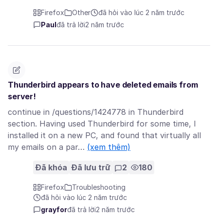
Firefox
Other
đã hỏi vào lúc 2 năm trước
Paul
đã trả lời
2 năm trước
Thunderbird appears to have deleted emails from
server!
continue in /questions/1424778 in Thunderbird
section. Having used Thunderbird for some time, I
installed it on a new PC, and found that virtually all
my emails on a par…
(xem thêm)
Đã khóa
Đã lưu trữ
2
180
Firefox
Troubleshooting
đã hỏi vào lúc 2 năm trước
grayfor
đã trả lời
2 năm trước