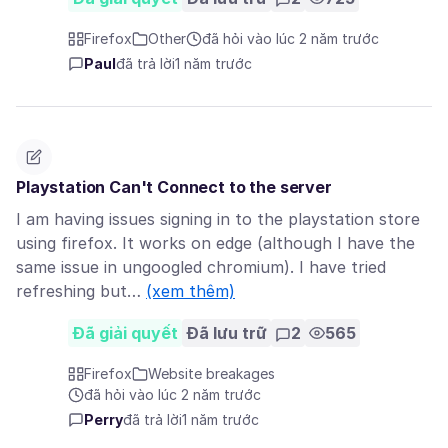
Firefox
Other
đã hỏi vào lúc 2 năm trước
Paul
đã trả lời
1 năm trước
Playstation Can't Connect to the server
I am having issues signing in to the playstation store
using firefox. It works on edge (although I have the
same issue in ungoogled chromium). I have tried
refreshing but…
(xem thêm)
Đã giải quyết
Đã lưu trữ
2
565
Firefox
Website breakages
đã hỏi vào lúc 2 năm trước
Perry
đã trả lời
1 năm trước