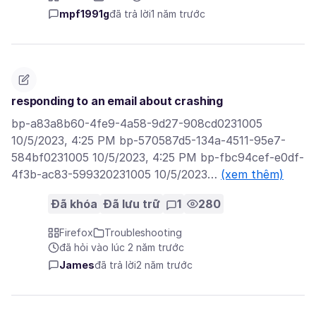
mpf1991g
đã trả lời
1 năm trước
responding to an email about crashing
bp-a83a8b60-4fe9-4a58-9d27-908cd0231005
10/5/2023, 4:25 PM bp-570587d5-134a-4511-95e7-
584bf0231005 10/5/2023, 4:25 PM bp-fbc94cef-e0df-
4f3b-ac83-599320231005 10/5/2023…
(xem thêm)
Đã khóa
Đã lưu trữ
1
280
Firefox
Troubleshooting
đã hỏi vào lúc 2 năm trước
James
đã trả lời
2 năm trước