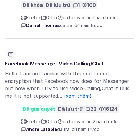
Đã khóa
Đã lưu trữ
1
100
Firefox
Other
đã hỏi vào lúc 1 năm trước
Dainal Thomas
đã trả lời
1 năm trước
Facebook Messenger Video Calling/Chat
Hello. I am not familiar with this end to end
encryption that Facebook now does for Messenger
but now when I try to use Video Calling/Chat it tells
me it is not supported…
(xem thêm)
Đã giải quyết
Đã lưu trữ
22
16124
Firefox
Other
đã hỏi vào lúc 2 năm trước
André Larabie
đã trả lời
1 năm trước