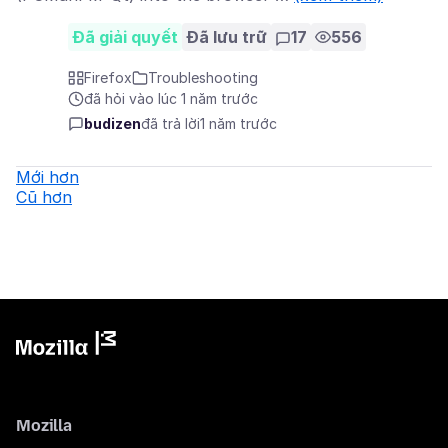
Đã giải quyết
Đã lưu trữ
17
556
Firefox
Troubleshooting
đã hỏi vào lúc 1 năm trước
budizen
đã trả lời
1 năm trước
Mới hơn
Cũ hơn
Mozilla