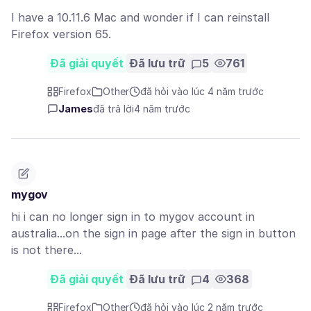
I have a 10.11.6 Mac and wonder if I can reinstall
Firefox version 65.
Đã giải quyết
Đã lưu trữ
5
761
Firefox
Other
đã hỏi vào lúc 4 năm trước
James
đã trả lời
4 năm trước
mygov
hi i can no longer sign in to mygov account in
australia...on the sign in page after the sign in button
is not there...
Đã giải quyết
Đã lưu trữ
4
368
Firefox
Other
đã hỏi vào lúc 2 năm trước