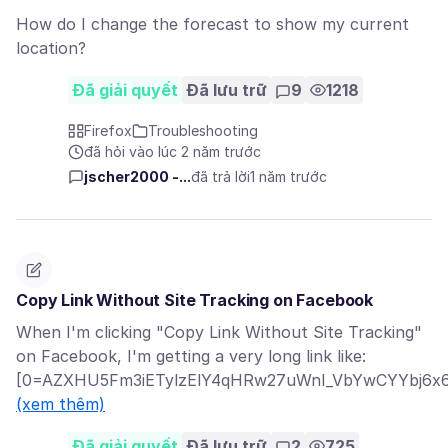
How do I change the forecast to show my current
location?
Đã giải quyết
Đã lưu trữ
9
1218
Firefox
Troubleshooting
đã hỏi vào lúc 2 năm trước
jscher2000 -...
đã trả lời
1 năm trước
Copy Link Without Site Tracking on Facebook
When I'm clicking "Copy Link Without Site Tracking"
on Facebook, I'm getting a very long link like:
[0=AZXHU5Fm3iETylzElY4qHRw27uWnI_VbYwCYYbj6x6B
(xem thêm)
Đã giải quyết
Đã lưu trữ
2
725