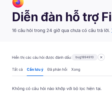
Diễn đàn hỗ trợ F
16 câu hỏi trong 24 giờ qua chưa có câu trả lời.
Hiển thị các câu hỏi được đánh dấu:
bug1894910
Tất cả
Cần lưu ý
Đã phản hồi
Xong
Không có câu hỏi nào khớp với bộ lọc hiện tại.