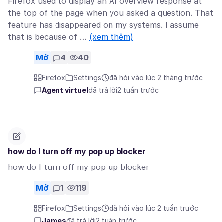
Firefox used to display an AI overview response at
the top of the page when you asked a question. That
feature has disappeared on my systems. I assume
that is because of …
(xem thêm)
Mở
4
40
Firefox
Settings
đã hỏi vào lúc 2 tháng trước
Agent virtuel
đã trả lời
2 tuần trước
how do I turn off my pop up blocker
how do I turn off my pop up blocker
Mở
1
119
Firefox
Settings
đã hỏi vào lúc 2 tuần trước
James
đã trả lời
2 tuần trước