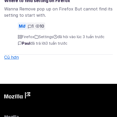
Where to find setting on Firefox
Wanna Remove pop up on Firefox But cannot find its
setting to start with.
Mở
1
10
Firefox
Settings
đã hỏi vào lúc 3 tuần trước
Paul
đã trả lời
3 tuần trước
Cũ hơn
Mozilla