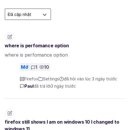
where is perfomance option
where is perfomance option
Mở
1
10
Firefox
Settings
đã hỏi vào lúc 3 ngày trước
Paul
đã trả lời
3 ngày trước
firefox still shows I am on windows 10 I changed to
windows 11