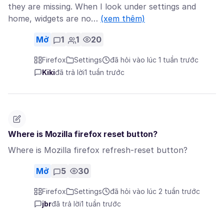
they are missing. When I look under settings and
home, widgets are no…
(xem thêm)
Mở
1
1
20
Firefox
Settings
đã hỏi vào lúc 1 tuần trước
Kiki
đã trả lời
1 tuần trước
Where is Mozilla firefox reset button?
Where is Mozilla firefox refresh-reset button?
Mở
5
30
Firefox
Settings
đã hỏi vào lúc 2 tuần trước
jbr
đã trả lời
1 tuần trước