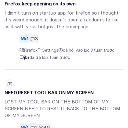
Firefox keep opening on its own
I didn't turn on startup app for firefox so i thought
it's weird enough, it doesn't open a random site like
as if with virus but just the homepage.
Mở
3
Firefox
Settings
đã hỏi vào lúc 3 tuần trước
jbr
đã trả lời
3 tuần trước
NEED RESET TOOL BAR ON MY SCREEN
LOST MY TOOL BAR ON THE BOTTOM OF MY
SCREEN NEED TO REST IT BACK TO THE BOTTOM
OF MY SCREEN
Mở
1
40