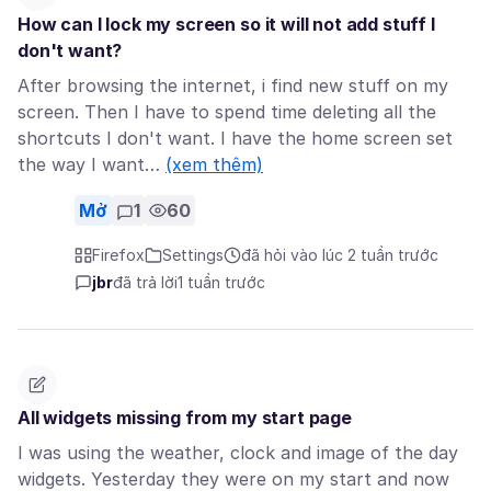
How can I lock my screen so it will not add stuff I
don't want?
After browsing the internet, i find new stuff on my
screen. Then I have to spend time deleting all the
shortcuts I don't want. I have the home screen set
the way I want…
(xem thêm)
Mở
1
60
Firefox
Settings
đã hỏi vào lúc 2 tuần trước
jbr
đã trả lời
1 tuần trước
All widgets missing from my start page
I was using the weather, clock and image of the day
widgets. Yesterday they were on my start and now