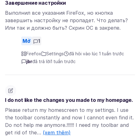
Завершение настройки
Выполнил все указания FireFox, но кнопка
завершить настройку не пропадет. Что делать?
Или так и должно быть? Скрин ОС в закрепе.
Mở
1
Firefox
Settings
đã hỏi vào lúc 1 tuần trước
jbr
đã trả lời
1 tuần trước
I do not like the changes you made to my homepage.
Please return my homescreen to my settings. I use
the toolbar constantly and now I cannot even find it.
Do not help me anymore.!!!!!! I need my toolbar and
get rid of the…
(xem thêm)