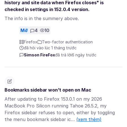
history and site data when Firefox closes" is
checked in settings in 152.0.4 version.
The info is in the summery above.
Mở
4
10
Firefox
Two-factor authentication
đã hỏi vào lúc 1 tháng trước
Simson FireFox
đã trả lời
6 ngày trước
Bookmarks sidebar won't open on Mac
After updating to Firefox 153.0.1 on my 2026
MacBook Pro Silicon running Tahoe 26.5.2, my
Firefox sidebar refuses to open, either by toggling
the menu bookmark sidebar ic…
(xem thêm)