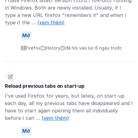
I have Firefox latest version (153.0.1 (64-bit)) running
in Windows. Both are newly installed. Usually, if I
type a new URL firefox "remembers it" and when I
type it the …
(xem thêm)
Mở
Firefox
History
đã hỏi vào lúc 6 ngày trước
Reload previous tabs on start-up
I've used Firefox for years, but lately, on start-up
each day, all my previous tabs have disappeared and I
have to start again opening them all individually
before I can …
(xem thêm)
Mở