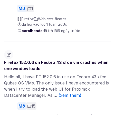
Mở
1
Firefox
Web certificates
đã hỏi vào lúc 1 tuần trước
carolhendo
đã trả lời
6 ngày trước
Firefox 152.0.6 on Fedora 43 xfce vm crashes when
one window loads
Hello all, I have FF 152.0.6 in use on Fedora 43 xfce
Qubes OS VMs. The only issue I have encountered is
when I try to load the web UI for Proxmox
Datacenter Manager. As …
(xem thêm)
Mở
15