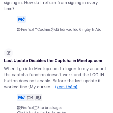
signing in. How do I refrain from signing in every
time?
Mở
Firefox
Cookies
đã hỏi vào lúc 6 ngày trước
Last Update Disables the Captcha in Meetup.com
When I go into Meetup.com to logon to my account
the captcha function doesn't work and the LOG IN
button does not enable. Before the last update it
worked fine (My curren…
(xem thêm)
Mở
4
1
Firefox
Site breakages
đã hỏi vào lúc 1 tuần trước