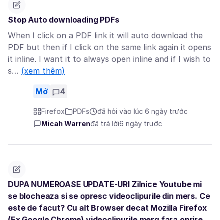
Stop Auto downloading PDFs
When I click on a PDF link it will auto download the
PDF but then if I click on the same link again it opens
it inline. I want it to always open inline and if I wish to
s…
(xem thêm)
Mở
4
Firefox
PDFs
đã hỏi vào lúc 6 ngày trước
Micah Warren
đã trả lời
6 ngày trước
DUPA NUMEROASE UPDATE-URI Zilnice Youtube mi
se blocheaza si se opresc videoclipurile din mers. Ce
este de facut? Cu alt Browser decat Mozilla Firefox
(Ex Google Chrome) videoclipurile merg fara oprire.