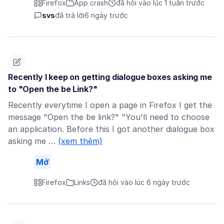
Firefox
App crash
đã hỏi vào lúc 1 tuần trước
svs
đã trả lời
6 ngày trước
Recently I keep on getting dialogue boxes asking me
to "Open the be Link?"
Recently everytime I open a page in Firefox I get the
message "Open the be link?" "You'll need to choose
an application. Before this I got another dialogue box
asking me …
(xem thêm)
Mở
Firefox
Links
đã hỏi vào lúc 6 ngày trước