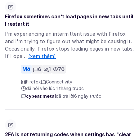
Firefox sometimes can't load pages in new tabs until
I restart it
I'm experiencing an intermittent issue with Firefox
and I'm trying to figure out what might be causing it.
Occasionally, Firefox stops loading pages in new tabs.
If I ope…
(xem thêm)
Mở
6
1
70
Firefox
Connectivity
đã hỏi vào lúc 1 tháng trước
cybear.metal
đã trả lời
6 ngày trước
2FA is not returning codes when settings has "clear