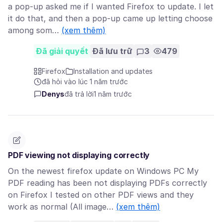
a pop-up asked me if I wanted Firefox to update. I let
it do that, and then a pop-up came up letting choose
among som…
(xem thêm)
Đã giải quyết
Đã lưu trữ
3
479
Firefox
Installation and updates
đã hỏi vào lúc 1 năm trước
Denys
đã trả lời
1 năm trước
PDF viewing not displaying correctly
On the newest firefox update on Windows PC My
PDF reading has been not displaying PDFs correctly
on Firefox I tested on other PDF views and they
work as normal (All image…
(xem thêm)