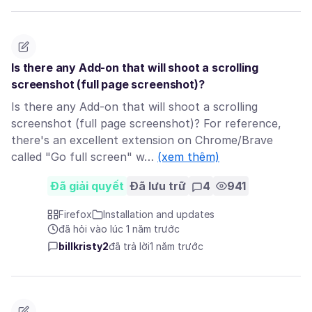
Is there any Add-on that will shoot a scrolling
screenshot (full page screenshot)?
Is there any Add-on that will shoot a scrolling
screenshot (full page screenshot)? For reference,
there's an excellent extension on Chrome/Brave
called "Go full screen" w…
(xem thêm)
Đã giải quyết
Đã lưu trữ
4
941
Firefox
Installation and updates
đã hỏi vào lúc 1 năm trước
billkristy2
đã trả lời
1 năm trước