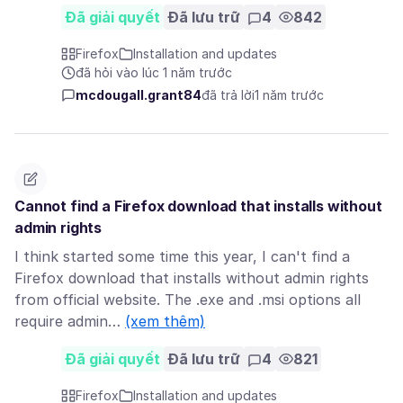
Đã giải quyết
Đã lưu trữ
4
842
Firefox
Installation and updates
đã hỏi vào lúc 1 năm trước
mcdougall.grant84
đã trả lời
1 năm trước
Cannot find a Firefox download that installs without
admin rights
I think started some time this year, I can't find a
Firefox download that installs without admin rights
from official website. The .exe and .msi options all
require admin…
(xem thêm)
Đã giải quyết
Đã lưu trữ
4
821
Firefox
Installation and updates