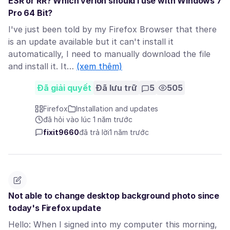
ESR or RR? Which verion should I use with Windows 7
Pro 64 Bit?
I've just been told by my Firefox Browser that there
is an update available but it can't install it
automatically, I need to manually download the file
and install it. It…
(xem thêm)
Đã giải quyết
Đã lưu trữ
5
505
Firefox
Installation and updates
đã hỏi vào lúc 1 năm trước
fixit9660
đã trả lời
1 năm trước
Not able to change desktop background photo since
today's Firefox update
Hello: When I signed into my computer this morning,