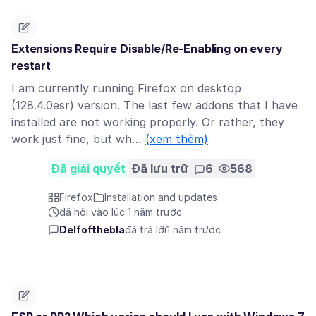
Extensions Require Disable/Re-Enabling on every
restart
I am currently running Firefox on desktop
(128.4.0esr) version. The last few addons that I have
installed are not working properly. Or rather, they
work just fine, but wh…
(xem thêm)
Đã giải quyết
Đã lưu trữ
6
568
Firefox
Installation and updates
đã hỏi vào lúc 1 năm trước
Delfofthebla
đã trả lời
1 năm trước