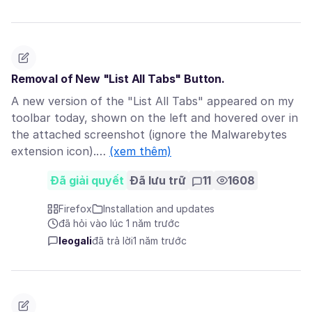
Removal of New "List All Tabs" Button.
A new version of the "List All Tabs" appeared on my
toolbar today, shown on the left and hovered over in
the attached screenshot (ignore the Malwarebytes
extension icon).…
(xem thêm)
Đã giải quyết
Đã lưu trữ
11
1608
Firefox
Installation and updates
đã hỏi vào lúc 1 năm trước
leogali
đã trả lời
1 năm trước