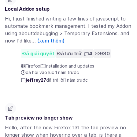
Local Addon setup
Hi, I just finished writing a few lines of javascript to
automate bookmark management. I tested my Addon
using about:debugging > Temporary Extensions, and
now I'd like…
(xem thêm)
Đã giải quyết
Đã lưu trữ
4
930
Firefox
Installation and updates
đã hỏi vào lúc 1 năm trước
jeffrey27
đã trả lời
1 năm trước
Tab preview no longer show
Hello, after the new Firefox 131 the tab preview no
longer show when hovering over a tab, is there a