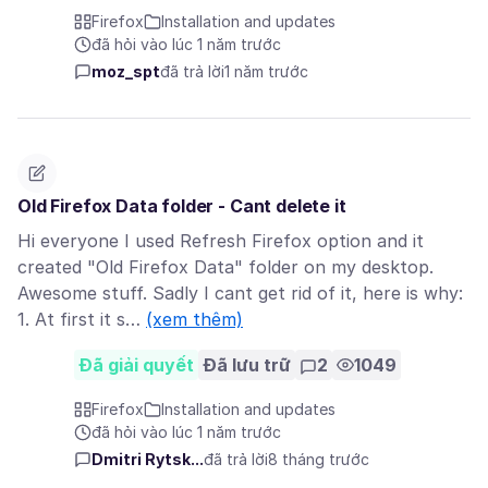
Firefox
Installation and updates
đã hỏi vào lúc 1 năm trước
moz_spt
đã trả lời
1 năm trước
Old Firefox Data folder - Cant delete it
Hi everyone I used Refresh Firefox option and it
created "Old Firefox Data" folder on my desktop.
Awesome stuff. Sadly I cant get rid of it, here is why:
1. At first it s…
(xem thêm)
Đã giải quyết
Đã lưu trữ
2
1049
Firefox
Installation and updates
đã hỏi vào lúc 1 năm trước
Dmitri Rytsk...
đã trả lời
8 tháng trước