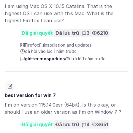
I am using Mac OS X 10.15 Catalina. That is the
highest OS I can use with this Mac. What is the
highest Firefox I can use?
Đã giải quyết
Đã lưu trữ
3
6210
Firefox
Installation and updates
đã hỏi vào lúc 1 năm trước
glitter.mcsparkles
đã trả lời
1 năm trước
best version for win 7
I'm on version 115.14.0esr (64bit). Is this okay, or
should I use an older version as I'm on Window 7 ?
Đã giải quyết
Đã lưu trữ
4
3651