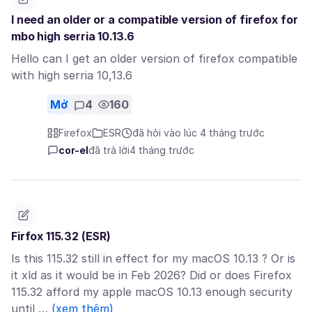
I need an older or a compatible version of firefox for
mbo high serria 10.13.6
Hello can I get an older version of firefox compatible
with high serria 10,13.6
Mở
4
160
Firefox
ESR
đã hỏi vào lúc 4 tháng trước
cor-el
đã trả lời
4 tháng trước
Firfox 115.32 (ESR)
Is this 115.32 still in effect for my macOS 10.13 ? Or is
it xld as it would be in Feb 2026? Did or does Firefox
115.32 afford my apple macOS 10.13 enough security
until …
(xem thêm)