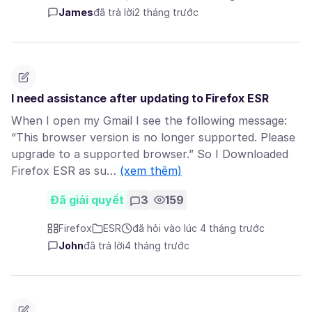
James
đã trả lời
2 tháng trước
I need assistance after updating to Firefox ESR
When I open my Gmail I see the following message:
“This browser version is no longer supported. Please
upgrade to a supported browser.” So I Downloaded
Firefox ESR as su…
(xem thêm)
Đã giải quyết
3
159
Firefox
ESR
đã hỏi vào lúc 4 tháng trước
John
đã trả lời
4 tháng trước