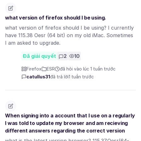
what version of firefox should I be using.
what version of firefox should I be using? I currently
have 115.38 Oesr (64 bit) on my old iMac. Sometimes
I am asked to upgrade.
Đã giải quyết
2
10
Firefox
ESR
đã hỏi vào lúc 1 tuần trước
catullus31
đã trả lời
1 tuần trước
When signing into a account that I use on a regularly
I was told to update my browser and am recieving
different answers regarding the correct version
what is the latest version browser? 115.37.Oesr(64-