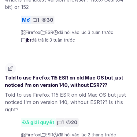
bit) or 152
Mở
1
30
Firefox
ESR
đã hỏi vào lúc 3 tuần trước
jbr
đã trả lời
3 tuần trước
Told to use Firefox 115 ESR on old Mac OS but just
noticed I'm on version 140, without ESR???
Told to use Firefox 115 ESR on old Mac OS but just
noticed I'm on version 140, without ESR??? Is this
right?
Đã giải quyết
1
20
Firefox
ESR
đã hỏi vào lúc 2 tháng trước