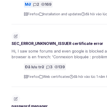
Mở
2
169
Firefox
Installation and updates
đã hỏi vào lú
SEC_ERROR_UNKNOWN_ISSUER certificate error
Hi, I saw some forums and even google is blocked a
browser is en french: 'Connexion bloquée : problè
Đã lưu trữ
3
139
Firefox
Web certificates
đã hỏi vào lúc 1 năm 
password manager