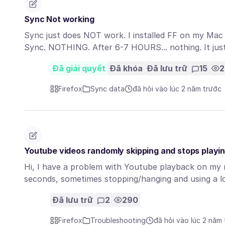
Sync Not working
Sync just does NOT work. I installed FF on my Mac
Sync. NOTHING. After 6-7 HOURS... nothing. It j
Đã giải quyết
Đã khóa
Đã lưu trữ
15
2
Firefox
Sync data
đã hỏi vào lúc 2 năm trước
Youtube videos randomly skipping and stops playi
Hi, I have a problem with Youtube playback on my 
seconds, sometimes stopping/hanging and using a l
Đã lưu trữ
2
290
Firefox
Troubleshooting
đã hỏi vào lúc 2 năm