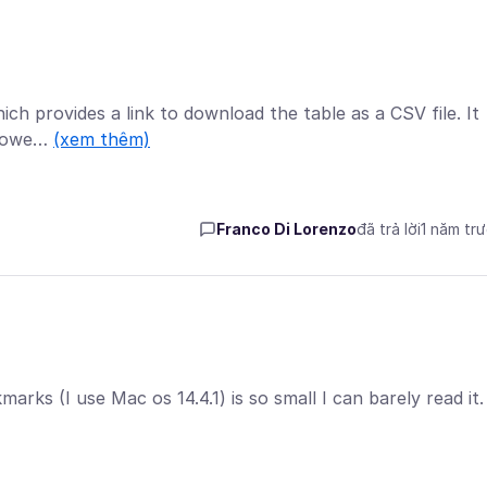
hich provides a link to download the table as a CSV file. It
. Howe…
(xem thêm)
Franco Di Lorenzo
đã trả lời
1 năm tr
rks (I use Mac os 14.4.1) is so small I can barely read it.