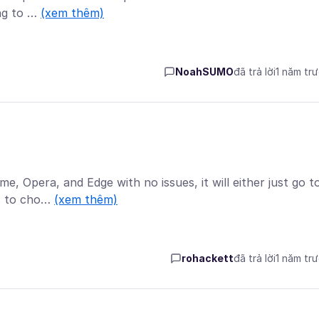
ing to …
(xem thêm)
NoahSUMO
đã trả lời
1 năm tr
e, Opera, and Edge with no issues, it will either just go t
es to cho…
(xem thêm)
rohackett
đã trả lời
1 năm tr