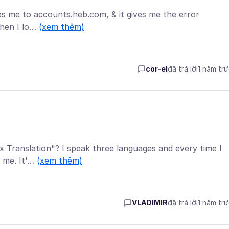
s me to accounts.heb.com, & it gives me the error
When I lo…
(xem thêm)
cor-el
đã trả lời
1 năm tr
x Translation"? I speak three languages and every time I
o me. It'…
(xem thêm)
VLADIMIR
đã trả lời
1 năm tr