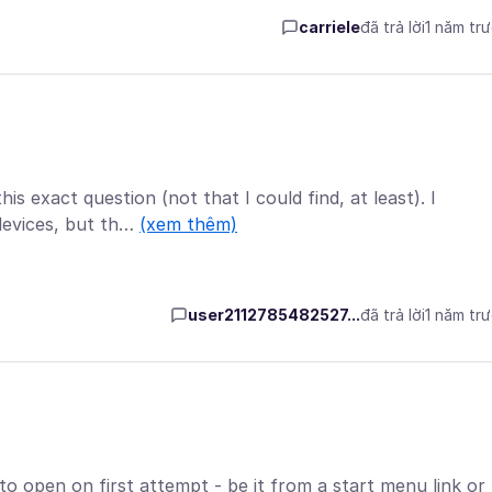
carriele
đã trả lời
1 năm tr
s exact question (not that I could find, at least). I
devices, but th…
(xem thêm)
user2112785482527...
đã trả lời
1 năm tr
s to open on first attempt - be it from a start menu link or