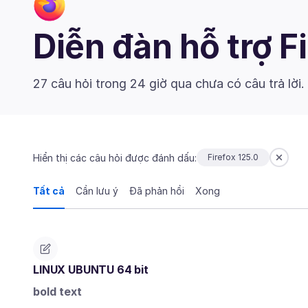
Diễn đàn hỗ trợ F
27 câu hỏi trong 24 giờ qua chưa có câu trả lời.
Hiển thị các câu hỏi được đánh dấu:
Firefox 125.0
Tất cả
Cần lưu ý
Đã phản hồi
Xong
LINUX UBUNTU 64 bit
bold text