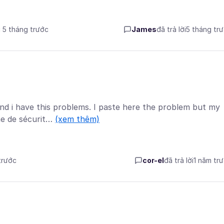
c 5 tháng trước
James
đã trả lời
5 tháng tr
nd i have this problems. I paste here the problem but my
me de sécurit…
(xem thêm)
trước
cor-el
đã trả lời
1 năm tr