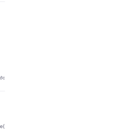
ước
e(