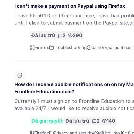
I can't make a payment on Paypal using Firefox
I have FF 50.1.0,and for some time,I have had prob
until I click to submit payment on the Paypal site
Đã lưu trữ
2
290
Firefox
Troubleshooting
đã hỏi vào lúc 9 năm
How do I receive audible notifications on on my Ma
Frontline Education.com?
Currently I must sign on to Frontline Education to 
available 24/7. I would like to receive audible notifi
Đã giải quyết
Đã lưu trữ
2
140
Firefox
Privacy and security
đã hỏi vào lúc 8 