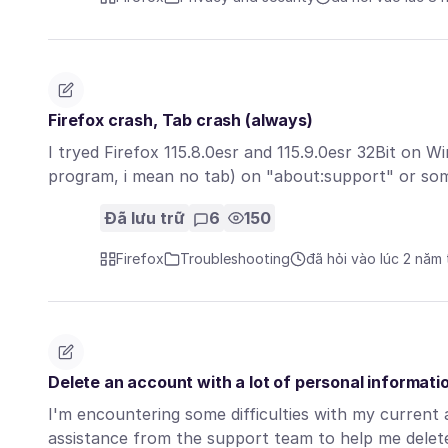
Firefox crash, Tab crash (always)
I tryed Firefox 115.8.0esr and 115.9.0esr 32Bit on 
program, i mean no tab) on "about:support" or s
Đã lưu trữ
6
150
Firefox
Troubleshooting
đã hỏi vào lúc 2 năm
Delete an account with a lot of personal informati
I'm encountering some difficulties with my current a
assistance from the support team to help me del