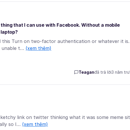
thing that I can use with Facebook. Without a mobile
 laptop?
 this Turn on two-factor authentication or whatever it is.
m unable t…
(xem thêm)
Teagan
đã trả lời
3 năm tr
 sketchy link on twitter thinking what it was some meme sit
ally so I…
(xem thêm)