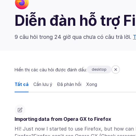
Diễn đàn hỗ trợ F
9 câu hỏi trong 24 giờ qua chưa có câu trả lời.
T
Hiển thị các câu hỏi được đánh dấu:
desktop
Tất cả
Cần lưu ý
Đã phản hồi
Xong
Importing data from Opera GX to Firefox
HI! Just now I started to use Firefox, but how can