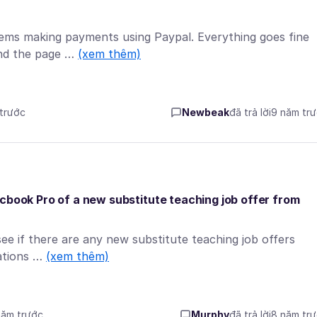
lems making payments using Paypal. Everything goes fine
,and the page …
(xem thêm)
 trước
Newbeak
đã trả lời
9 năm tr
cbook Pro of a new substitute teaching job offer from
see if there are any new substitute teaching job offers
cations …
(xem thêm)
năm trước
Murphy
đã trả lời
8 năm tr