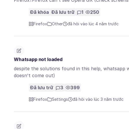
Firefox?Firefox can't see Opera GX (Check screens
Đã khóa
Đã lưu trữ
1
250
Firefox
Other
đã hỏi vào lúc 4 năm trước
Whatsapp not loaded
despite the solutions found in this help, whatsapp 
doesn't come out)
Đã lưu trữ
3
399
Firefox
Settings
đã hỏi vào lúc 3 năm trước