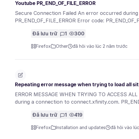
Youtube PR_END_OF_FILE_ERROR
Secure Connection Failed An error occurred durin
PR_END_OF_FILE_ERROR Error code: PR_END_OF_FI
Đã lưu trữ
1
300
Firefox
Other
đã hỏi vào lúc 2 năm trước
Repeating error message when trying to load all si
ERROR MESSAGE WHEN TRYING TO ACCESS ALL WEB 
during a connection to connect.xfinity.com. PR_
Đã lưu trữ
1
419
Firefox
Installation and updates
đã hỏi vào lú