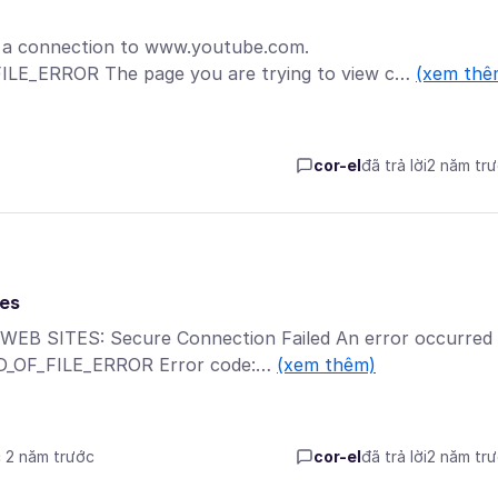
g a connection to www.youtube.com.
LE_ERROR The page you are trying to view c…
(xem thê
cor-el
đã trả lời
2 năm tr
tes
SITES: Secure Connection Failed An error occurred
END_OF_FILE_ERROR Error code:…
(xem thêm)
c 2 năm trước
cor-el
đã trả lời
2 năm tr