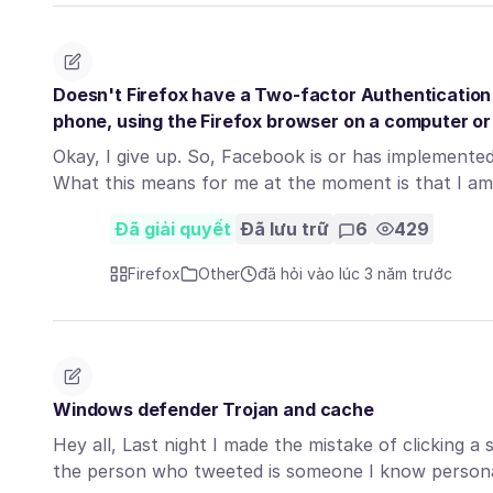
Doesn't Firefox have a Two-factor Authentication 
phone, using the Firefox browser on a computer or
Okay, I give up. So, Facebook is or has implemented
What this means for me at the moment is that I a
Đã giải quyết
Đã lưu trữ
6
429
Firefox
Other
đã hỏi vào lúc 3 năm trước
Windows defender Trojan and cache
Hey all, Last night I made the mistake of clicking a
the person who tweeted is someone I know person