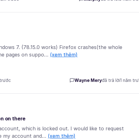
Windows 7. (78.15.0 works) Firefox crashes(the whole
ome pages on suppo…
(xem thêm)
 trước
Wayne Mery
đã trả lời
1 năm tr
on on there
ccount, which is locked out. I would like to request
ete my account and…
(xem thêm)