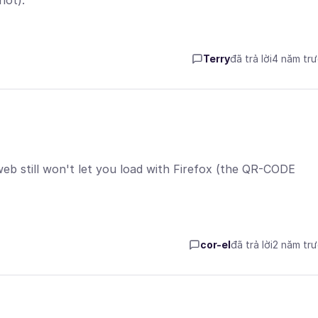
hot).
Terry
đã trả lời
4 năm tr
web still won't let you load with Firefox (the QR-CODE
cor-el
đã trả lời
2 năm tr