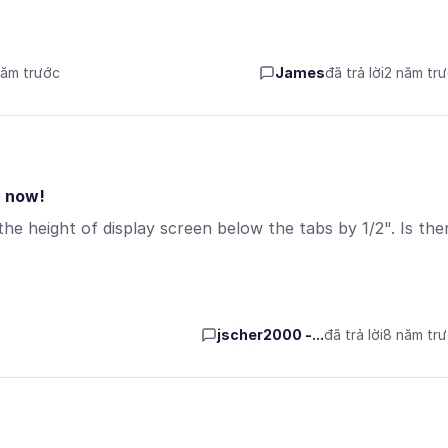
năm trước
James
đã trả lời
2 năm tr
E now!
he height of display screen below the tabs by 1/2". Is the
jscher2000 -...
đã trả lời
8 năm tr