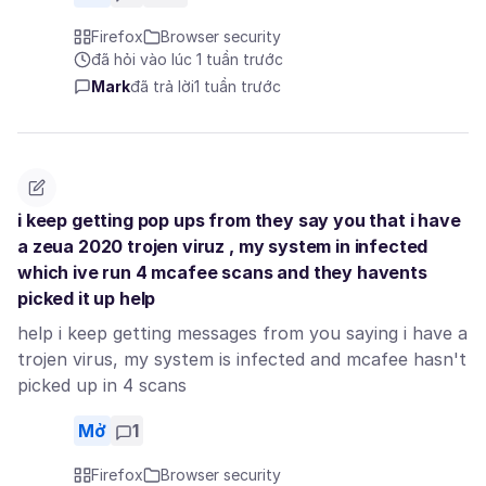
Firefox
Browser security
đã hỏi vào lúc 1 tuần trước
Mark
đã trả lời
1 tuần trước
i keep getting pop ups from they say you that i have
a zeua 2020 trojen viruz , my system in infected
which ive run 4 mcafee scans and they havents
picked it up help
help i keep getting messages from you saying i have a
trojen virus, my system is infected and mcafee hasn't
picked up in 4 scans
Mở
1
Firefox
Browser security