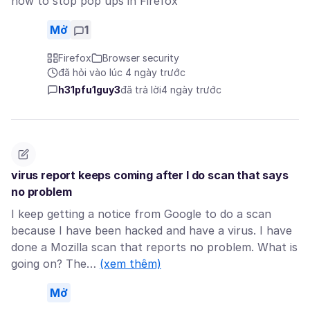
how to stop pop ups in Firefox
Mở
1
Firefox
Browser security
đã hỏi vào lúc 4 ngày trước
h31pfu1guy3
đã trả lời
4 ngày trước
virus report keeps coming after I do scan that says
no problem
I keep getting a notice from Google to do a scan
because I have been hacked and have a virus. I have
done a Mozilla scan that reports no problem. What is
going on? The…
(xem thêm)
Mở