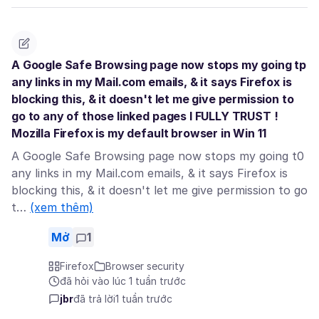
A Google Safe Browsing page now stops my going tp
any links in my Mail.com emails, & it says Firefox is
blocking this, & it doesn't let me give permission to
go to any of those linked pages I FULLY TRUST !
Mozilla Firefox is my default browser in Win 11
A Google Safe Browsing page now stops my going t0
any links in my Mail.com emails, & it says Firefox is
blocking this, & it doesn't let me give permission to go
t…
(xem thêm)
Mở
1
Firefox
Browser security
đã hỏi vào lúc 1 tuần trước
jbr
đã trả lời
1 tuần trước