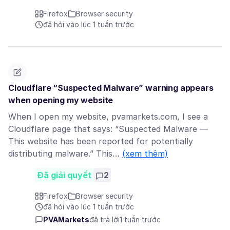
Firefox
Browser security
đã hỏi vào lúc 1 tuần trước
Cloudflare “Suspected Malware” warning appears
when opening my website
When I open my website, pvamarkets.com, I see a
Cloudflare page that says: “Suspected Malware —
This website has been reported for potentially
distributing malware.” This…
(xem thêm)
Đã giải quyết
2
Firefox
Browser security
đã hỏi vào lúc 1 tuần trước
PVAMarkets
đã trả lời
1 tuần trước