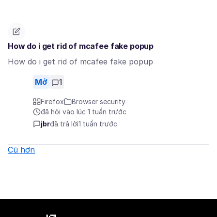
How do i get rid of mcafee fake popup
How do i get rid of mcafee fake popup
Mở
1
Firefox
Browser security
đã hỏi vào lúc 1 tuần trước
jbr
đã trả lời
1 tuần trước
Cũ hơn