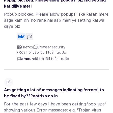
Popup blocked. Please allow popups. plz iski setting
kar dijiye meri
Popup blocked. Please allow popups. iske karan mere
aage kam nhi ho rahe hai aap meri ye setting karwa
dijiye plz
Mở
1
Firefox
Browser security
đã hỏi vào lúc 1 tuần trước
amoun
đã trả lời
1 tuần trước
Am getting a lot of messages indicating 'errors' to
be fixed by???natrixa.co.in
For the past few days I have been getting 'pop-ups'
showing various Error messages; e.g. 'Trojan virus