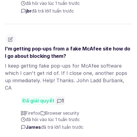
đã hỏi vào lúc 1 tuần trước
jbr
đã trả lời
1 tuần trước
I'm getting pop-ups from a fake McAfee site how do
I go about blocking them?
I keep getting fake pop-ups for McAfee software
which I can't get rid of. If I close one, another pops
up immediately. Help! Thanks. John Ladd Burbank,
CA
Đã giải quyết
1
Firefox
Browser security
đã hỏi vào lúc 1 tuần trước
James
đã trả lời
1 tuần trước