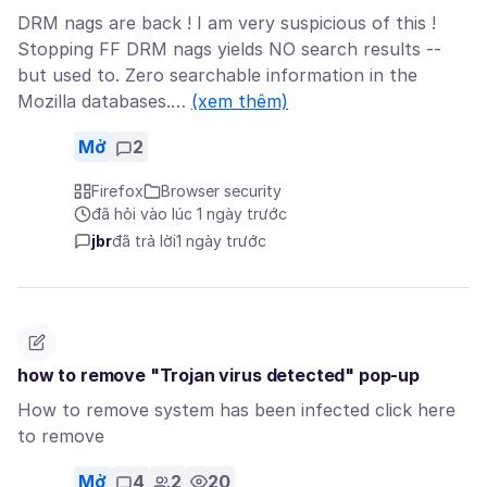
DRM nags are back ! I am very suspicious of this !
Stopping FF DRM nags yields NO search results --
but used to. Zero searchable information in the
Mozilla databases.…
(xem thêm)
Mở
2
Firefox
Browser security
đã hỏi vào lúc 1 ngày trước
jbr
đã trả lời
1 ngày trước
how to remove "Trojan virus detected" pop-up
How to remove system has been infected click here
to remove
Mở
4
2
20