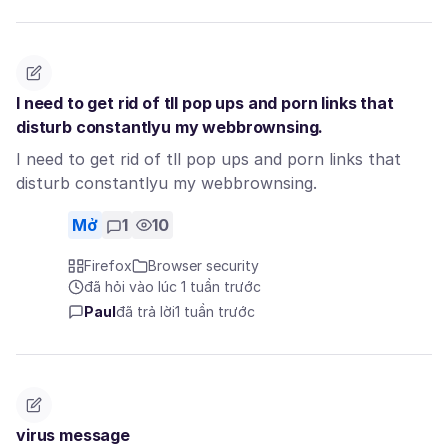
I need to get rid of tll pop ups and porn links that
disturb constantlyu my webbrownsing.
I need to get rid of tll pop ups and porn links that
disturb constantlyu my webbrownsing.
Mở
1
10
Firefox
Browser security
đã hỏi vào lúc 1 tuần trước
Paul
đã trả lời
1 tuần trước
virus message