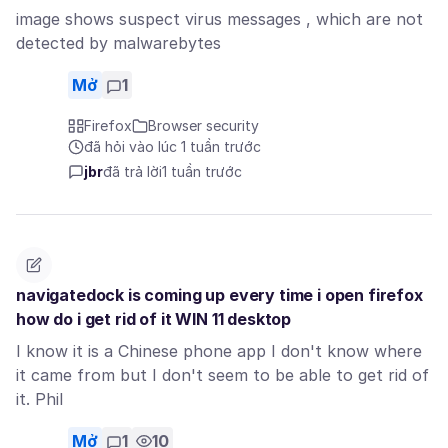
image shows suspect virus messages , which are not
detected by malwarebytes
Mở
1
Firefox
Browser security
đã hỏi vào lúc 1 tuần trước
jbr
đã trả lời
1 tuần trước
navigatedock is coming up every time i open firefox
how do i get rid of it WIN 11 desktop
I know it is a Chinese phone app I don't know where
it came from but I don't seem to be able to get rid of
it. Phil
Mở
1
10