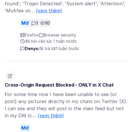
found'; 'Trojan Detected'; 'System alert'; 'Attention';
'McAfee vir…
(xem thêm)
Mở
1
10
Firefox
Browser security
đã hỏi vào lúc 1 tuần trước
Denys
đã trả lời
1 tuần trước
Cross-Origin Request Blocked - ONLY in X Chat
For some time now I have been unable to see (or
post) any pictures directly in my chats on Twitter (X).
I can see and they will post in the main feed but not
in my DM (c…
(xem thêm)
Mở