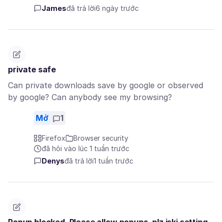
James
đã trả lời
6 ngày trước
private safe
Can private downloads save by google or observed
by google? Can anybody see my browsing?
Mở
1
Firefox
Browser security
đã hỏi vào lúc 1 tuần trước
Denys
đã trả lời
1 tuần trước