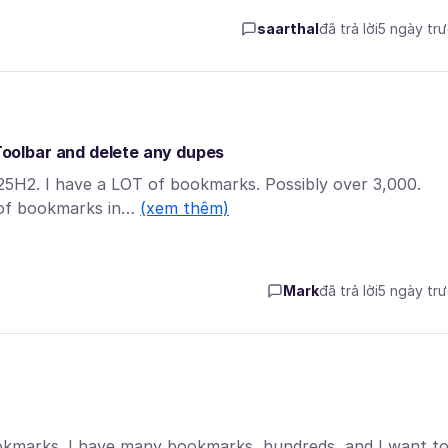
saarthal
đã trả lời
5 ngày tr
oolbar and delete any dupes
 25H2. I have a LOT of bookmarks. Possibly over 3,000.
 of bookmarks in…
(xem thêm)
Mark
đã trả lời
5 ngày tr
okmarks. I have many bookmarks, hundreds, and I want t