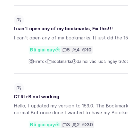
I can't open any of my bookmarks, Fix this!!!
I can't open any of my bookmarks. It just did the 15
Đã giải quyết
5
4
10
Firefox
Bookmarks
đã hỏi vào lúc 5 ngày trướ
CTRL+B not working
Hello, I updated my version to 153.0. The Bookmarks
normal But once done I wanted to have my Boorkm
Đã giải quyết
3
2
30