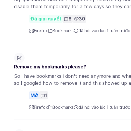
disable them temporarily for a few days so they c
Đã giải quyết
8
30
Firefox
Bookmarks
đã hỏi vào lúc 1 tuần trước
Remove my bookmarks please?
So i have bookmarks i don't need anymore and when i
so I googled how to remove it and this showed up
Mở
1
Firefox
Bookmarks
đã hỏi vào lúc 1 tuần trước