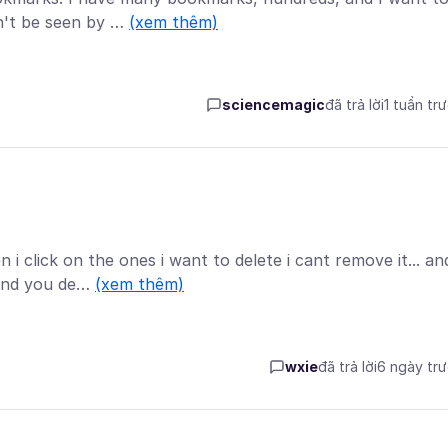
an't be seen by …
(xem thêm)
sciencemagic
đã trả lời
1 tuần tr
 click on the ones i want to delete i cant remove it... an
 and you de…
(xem thêm)
wxie
đã trả lời
6 ngày tr