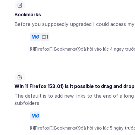
Bookmarks
Before you supposedly upgraded I could access my 
Mở
1
Firefox
Bookmarks
đã hỏi vào lúc 4 ngày trướ
Win 11 Firefox 153.01) Is it possible to drag and dr
The default is to add new links to the end of a long
subfolders
Mở
Firefox
Bookmarks
đã hỏi vào lúc 5 ngày trướ