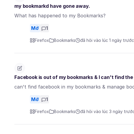
my bookmarkd have gone away.
What has happened to my Bookmarks?
Mở
1
Firefox
Bookmarks
đã hỏi vào lúc 1 ngày trước
Facebook is out of my bookmarks & I can't find t
can't find facebook in my bookmarks & manage bo
Mở
1
Firefox
Bookmarks
đã hỏi vào lúc 3 ngày trướ