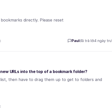
bookmarks directly. Please reset
c
Paul
đã trả lời
4 ngày tr
op new URLs into the top of a bookmark folder?
 list, then have to drag them up to get to folders and
c