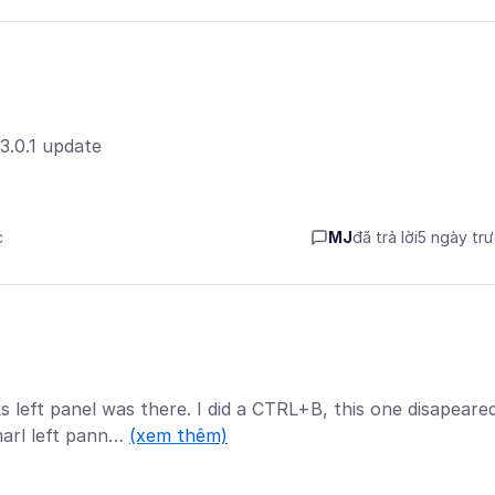
3.0.1 update
c
MJ
đã trả lời
5 ngày tr
 left panel was there. I did a CTRL+B, this one disapeare
arl left pann…
(xem thêm)