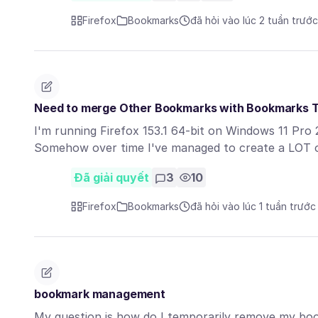
Firefox
Bookmarks
đã hỏi vào lúc 2 tuần trước
Need to merge Other Bookmarks with Bookmarks T
I'm running Firefox 153.1 64-bit on Windows 11 Pro
Somehow over time I've managed to create a LOT
Đã giải quyết
3
10
Firefox
Bookmarks
đã hỏi vào lúc 1 tuần trước
bookmark management
My question is how do I temporarily remove my bo