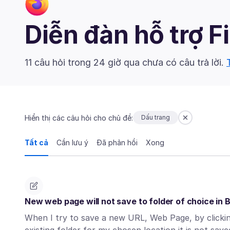
Diễn đàn hỗ trợ F
11 câu hỏi trong 24 giờ qua chưa có câu trả lời.
Hiển thị các câu hỏi cho chủ đề:
Dấu trang
Tất cả
Cần lưu ý
Đã phản hồi
Xong
New web page will not save to folder of choice in
When I try to save a new URL, Web Page, by clicki