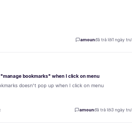
amoun
đã trả lời
1 ngày tr
he "manage bookmarks" when I click on menu
okmarks doesn't pop up when I click on menu
c
amoun
đã trả lời
3 ngày tr