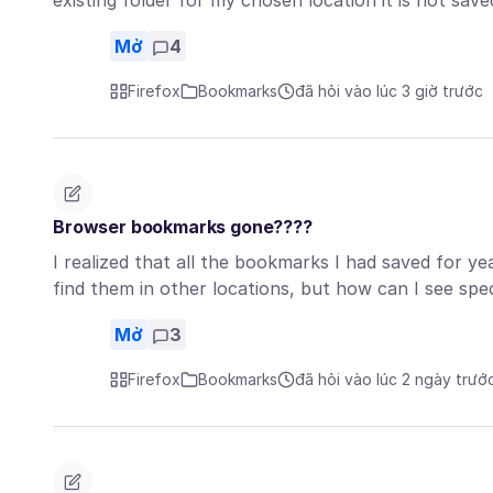
existing folder for my chosen location it is not sav
Mở
4
Firefox
Bookmarks
đã hỏi vào lúc 3 giờ trước
Browser bookmarks gone????
I realized that all the bookmarks I had saved for ye
find them in other locations, but how can I see sp
Mở
3
Firefox
Bookmarks
đã hỏi vào lúc 2 ngày trướ