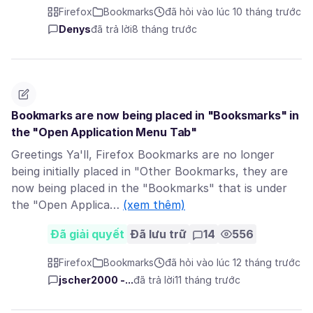
Firefox
Bookmarks
đã hỏi vào lúc 10 tháng trước
Denys
đã trả lời
8 tháng trước
Bookmarks are now being placed in "Booksmarks" in
the "Open Application Menu Tab"
Greetings Ya'll, Firefox Bookmarks are no longer
being initially placed in "Other Bookmarks, they are
now being placed in the "Bookmarks" that is under
the "Open Applica…
(xem thêm)
Đã giải quyết
Đã lưu trữ
14
556
Firefox
Bookmarks
đã hỏi vào lúc 12 tháng trước
jscher2000 -...
đã trả lời
11 tháng trước