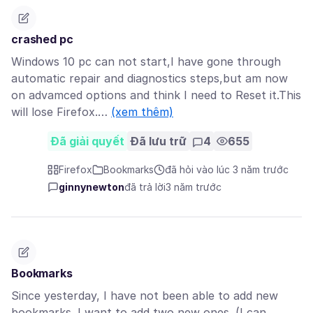
crashed pc
Windows 10 pc can not start,I have gone through
automatic repair and diagnostics steps,but am now
on advamced options and think I need to Reset it.This
will lose Firefox.…
(xem thêm)
Đã giải quyết
Đã lưu trữ
4
655
Firefox
Bookmarks
đã hỏi vào lúc 3 năm trước
ginnynewton
đã trả lời
3 năm trước
Bookmarks
Since yesterday, I have not been able to add new
bookmarks. I want to add two new ones. (I can