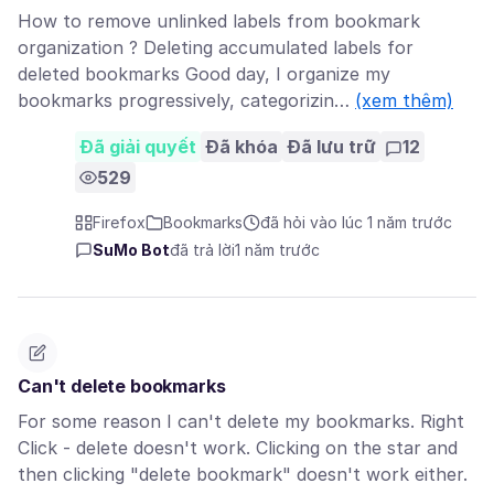
How to remove unlinked labels from bookmark
organization ? Deleting accumulated labels for
deleted bookmarks Good day, I organize my
bookmarks progressively, categorizin…
(xem thêm)
Đã giải quyết
Đã khóa
Đã lưu trữ
12
529
Firefox
Bookmarks
đã hỏi vào lúc 1 năm trước
SuMo Bot
đã trả lời
1 năm trước
Can't delete bookmarks
For some reason I can't delete my bookmarks. Right
Click - delete doesn't work. Clicking on the star and
then clicking "delete bookmark" doesn't work either.