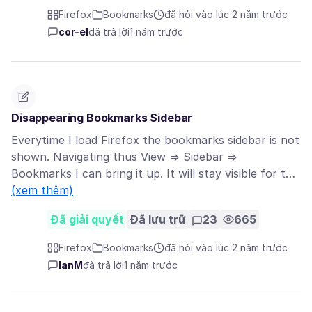
Firefox
Bookmarks
đã hỏi vào lúc 2 năm trước
cor-el
đã trả lời
1 năm trước
Disappearing Bookmarks Sidebar
Everytime I load Firefox the bookmarks sidebar is not
shown. Navigating thus View => Sidebar =>
Bookmarks I can bring it up. It will stay visible for t…
(xem thêm)
Đã giải quyết
Đã lưu trữ
23
665
Firefox
Bookmarks
đã hỏi vào lúc 2 năm trước
IanM
đã trả lời
1 năm trước