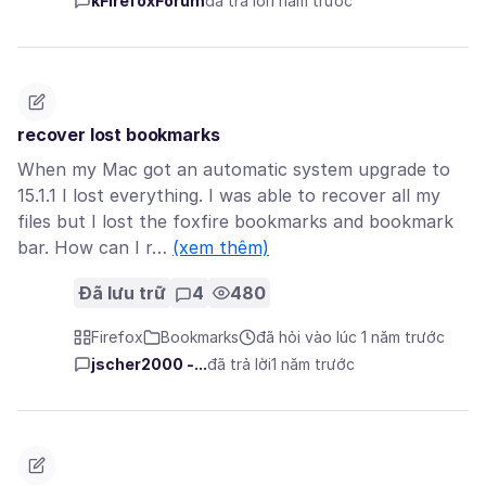
kFirefoxForum
đã trả lời
1 năm trước
recover lost bookmarks
When my Mac got an automatic system upgrade to
15.1.1 I lost everything. I was able to recover all my
files but I lost the foxfire bookmarks and bookmark
bar. How can I r…
(xem thêm)
Đã lưu trữ
4
480
Firefox
Bookmarks
đã hỏi vào lúc 1 năm trước
jscher2000 -...
đã trả lời
1 năm trước