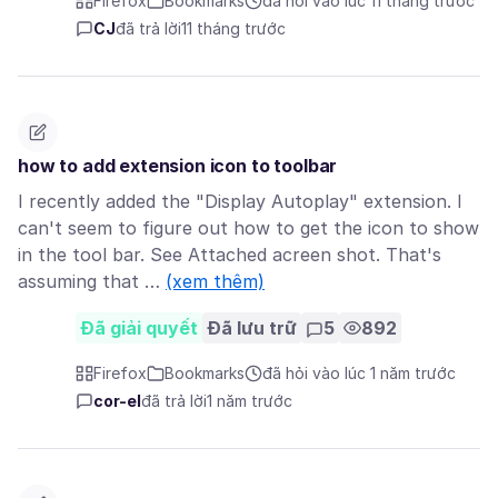
Firefox
Bookmarks
đã hỏi vào lúc 11 tháng trước
CJ
đã trả lời
11 tháng trước
how to add extension icon to toolbar
I recently added the "Display Autoplay" extension. I
can't seem to figure out how to get the icon to show
in the tool bar. See Attached acreen shot. That's
assuming that …
(xem thêm)
Đã giải quyết
Đã lưu trữ
5
892
Firefox
Bookmarks
đã hỏi vào lúc 1 năm trước
cor-el
đã trả lời
1 năm trước