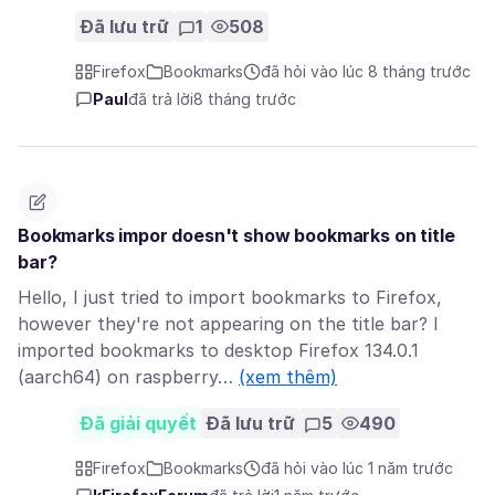
Đã lưu trữ
1
508
Firefox
Bookmarks
đã hỏi vào lúc 8 tháng trước
Paul
đã trả lời
8 tháng trước
Bookmarks impor doesn't show bookmarks on title
bar?
Hello, I just tried to import bookmarks to Firefox,
however they're not appearing on the title bar? I
imported bookmarks to desktop Firefox 134.0.1
(aarch64) on raspberry…
(xem thêm)
Đã giải quyết
Đã lưu trữ
5
490
Firefox
Bookmarks
đã hỏi vào lúc 1 năm trước