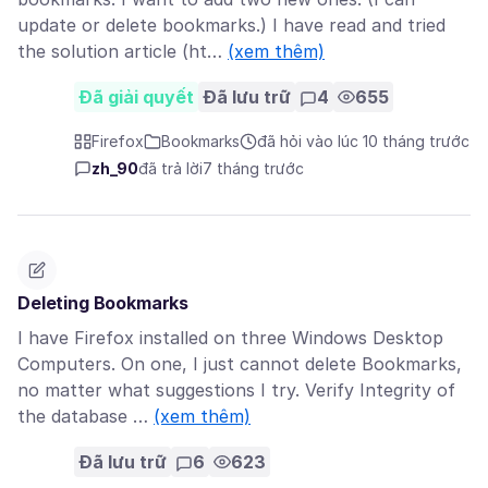
update or delete bookmarks.) I have read and tried
the solution article (ht…
(xem thêm)
Đã giải quyết
Đã lưu trữ
4
655
Firefox
Bookmarks
đã hỏi vào lúc 10 tháng trước
zh_90
đã trả lời
7 tháng trước
Deleting Bookmarks
I have Firefox installed on three Windows Desktop
Computers. On one, I just cannot delete Bookmarks,
no matter what suggestions I try. Verify Integrity of
the database …
(xem thêm)
Đã lưu trữ
6
623