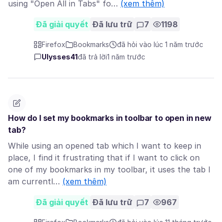
using "Open All in Tabs" fo…
(xem thêm)
Đã giải quyết
Đã lưu trữ
7
1198
Firefox
Bookmarks
đã hỏi vào lúc 1 năm trước
Ulysses41
đã trả lời
1 năm trước
How do I set my bookmarks in toolbar to open in new
tab?
While using an opened tab which I want to keep in
place, I find it frustrating that if I want to click on
one of my bookmarks in my toolbar, it uses the tab I
am currentl…
(xem thêm)
Đã giải quyết
Đã lưu trữ
7
967