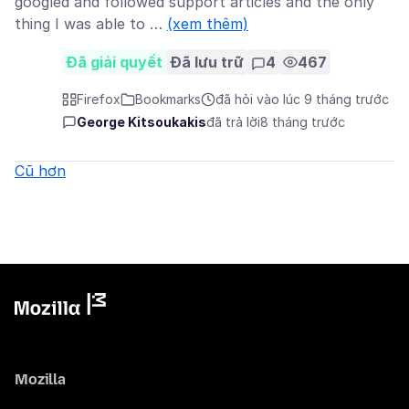
googled and followed support articles and the only
thing I was able to …
(xem thêm)
Đã giải quyết
Đã lưu trữ
4
467
Firefox
Bookmarks
đã hỏi vào lúc 9 tháng trước
George Kitsoukakis
đã trả lời
8 tháng trước
Cũ hơn
Mozilla