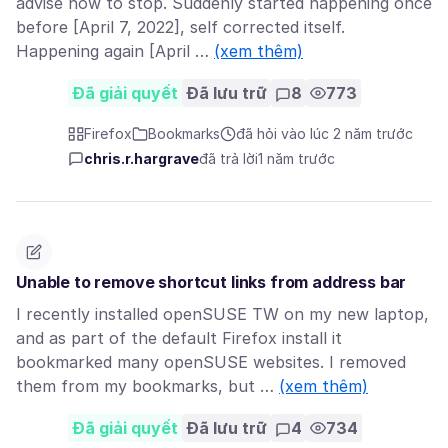
advise how to stop. Suddenly started happening once
before [April 7, 2022], self corrected itself.
Happening again [April …
(xem thêm)
Đã giải quyết
Đã lưu trữ
8
773
Firefox
Bookmarks
đã hỏi vào lúc 2 năm trước
chris.r.hargrave
đã trả lời
1 năm trước
Unable to remove shortcut links from address bar
I recently installed openSUSE TW on my new laptop,
and as part of the default Firefox install it
bookmarked many openSUSE websites. I removed
them from my bookmarks, but …
(xem thêm)
Đã giải quyết
Đã lưu trữ
4
734