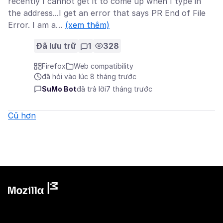
recently I cannot get it to come up when I type in
the address...I get an error that says PR End of File
Error. I am a…
(xem thêm)
Đã lưu trữ
1
328
Firefox
Web compatibility
đã hỏi vào lúc 8 tháng trước
SuMo Bot
đã trả lời
7 tháng trước
Cũ hơn