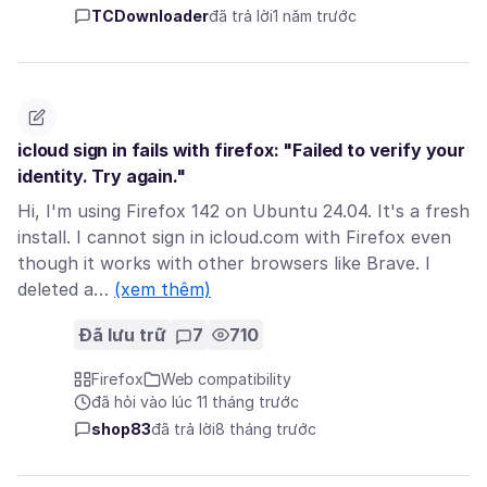
TCDownloader
đã trả lời
1 năm trước
icloud sign in fails with firefox: "Failed to verify your
identity. Try again."
Hi, I'm using Firefox 142 on Ubuntu 24.04. It's a fresh
install. I cannot sign in icloud.com with Firefox even
though it works with other browsers like Brave. I
deleted a…
(xem thêm)
Đã lưu trữ
7
710
Firefox
Web compatibility
đã hỏi vào lúc 11 tháng trước
shop83
đã trả lời
8 tháng trước