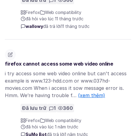
Đã lưu trữ
1
360
Firefox
Web compatibility
đã hỏi vào lúc 11 tháng trước
wallowy
đã trả lời
11 tháng trước
firefox cannot access some web video online
i try access some web video online but can't access
example is www.123-hdd.com or www.037hd-
movies.com When i access it sow message error is.
Hmm. We’re having trouble f…
(xem thêm)
Đã lưu trữ
1
360
Firefox
Web compatibility
đã hỏi vào lúc 1 năm trước
SuMo Bot
đã trả lời
1 năm trước