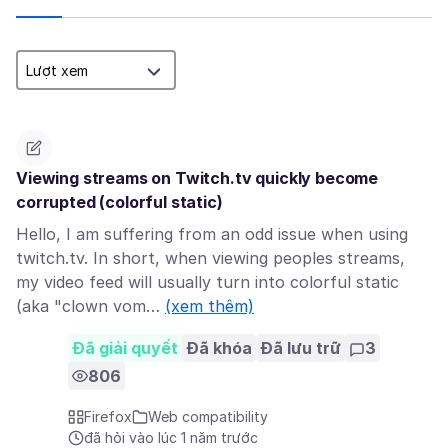
Viewing streams on Twitch.tv quickly become
corrupted (colorful static)
Hello, I am suffering from an odd issue when using
twitch.tv. In short, when viewing peoples streams,
my video feed will usually turn into colorful static
(aka "clown vom…
(xem thêm)
Đã giải quyết
Đã khóa
Đã lưu trữ
3
806
Firefox
Web compatibility
đã hỏi vào lúc 1 năm trước