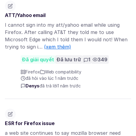
ATT/Yahoo email
I cannot sign into my att/yahoo email while using
Firefox. After calling AT&T they told me to use
Microsoft Edge which I told them I would not! When
trying to sign i…
(xem thêm)
Đã giải quyết
Đã lưu trữ
1
349
Firefox
Web compatibility
đã hỏi vào lúc 1 năm trước
Denys
đã trả lời
1 năm trước
ESR for Firefox issue
a web site continues to say mozilla browser need