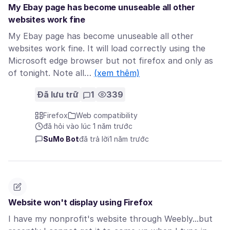
My Ebay page has become unuseable all other
websites work fine
My Ebay page has become unuseable all other
websites work fine. It will load correctly using the
Microsoft edge browser but not firefox and only as
of tonight. Note all…
(xem thêm)
Đã lưu trữ
1
339
Firefox
Web compatibility
đã hỏi vào lúc 1 năm trước
SuMo Bot
đã trả lời
1 năm trước
Website won't display using Firefox
I have my nonprofit's website through Weebly...but