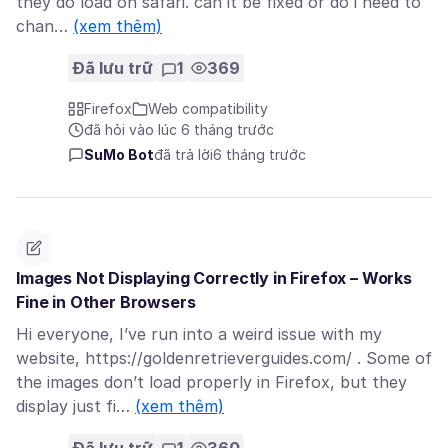
they do load on safari. can it be fixed or do i need to
chan…
(xem thêm)
Đã lưu trữ
1
369
Firefox
Web compatibility
đã hỏi vào lúc 6 tháng trước
SuMo Bot
đã trả lời
6 tháng trước
Images Not Displaying Correctly in Firefox – Works
Fine in Other Browsers
Hi everyone, I’ve run into a weird issue with my
website, https://goldenretrieverguides.com/ . Some of
the images don’t load properly in Firefox, but they
display just fi…
(xem thêm)