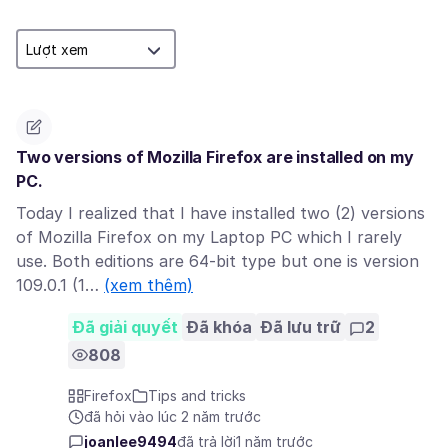
Two versions of Mozilla Firefox are installed on my
PC.
Today I realized that I have installed two (2) versions
of Mozilla Firefox on my Laptop PC which I rarely
use. Both editions are 64-bit type but one is version
109.0.1 (1…
(xem thêm)
Đã giải quyết
Đã khóa
Đã lưu trữ
2
808
Firefox
Tips and tricks
đã hỏi vào lúc 2 năm trước
joanlee9494
đã trả lời
1 năm trước