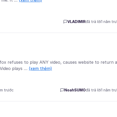
o me. It'…
(xem thêm)
VLADIMIR
đã trả lời
1 năm tr
fox refuses to play ANY video, causes website to return 
 Video plays …
(xem thêm)
ăm trước
NoahSUMO
đã trả lời
1 năm tr