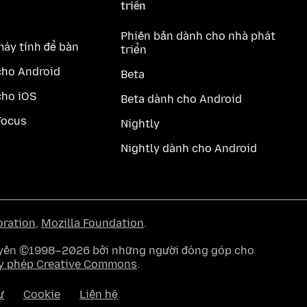
triển
Phiên bản dành cho nhà phát
máy tính để bàn
triển
cho Android
Beta
cho iOS
Beta dành cho Android
Focus
Nightly
Nightly dành cho Android
oration
,
Mozilla Foundation
.
quyền ©1998–2026 bởi những người đóng góp cho
y phép Creative Commons
.
ư
Cookie
Liên hệ