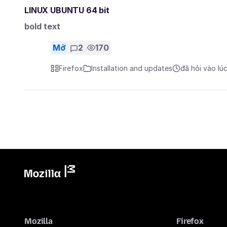
LINUX UBUNTU 64 bit
bold text
Mở
2
170
Firefox
Installation and updates
đã hỏi vào lú
Mozilla
Firefox