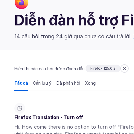
Diễn đàn hỗ trợ F
14 câu hỏi trong 24 giờ qua chưa có câu trả lời.
Hiển thị các câu hỏi được đánh dấu:
Firefox 125.0.2
Tất cả
Cần lưu ý
Đã phản hồi
Xong
Firefox Translation - Turn off
Hi. How come there is no option to turn off "Firefo