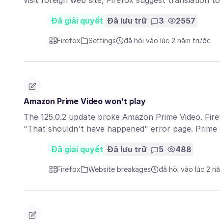
visit foreign web site, Firefox suggest translation t
Đã giải quyết
Đã lưu trữ
3
2557
Firefox
Settings
đã hỏi vào lúc 2 năm trước
Amazon Prime Video won't play
The 125.0.2 update broke Amazon Prime Video. Fire
"That shouldn't have happened" error page. Prime
Đã giải quyết
Đã lưu trữ
5
488
Firefox
Website breakages
đã hỏi vào lúc 2 n