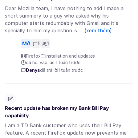
Dear Mozilla team, I have nothing to add I made a
short summery to a guy who asked why his
computer starts redumdebly with Gmail and it's
specially to him my question is …
(xem thêm)
Mở
1
1
Firefox
Installation and updates
đã hỏi vào lúc 1 tuần trước
Denys
đã trả lời
1 tuần trước
Recent update has broken my Bank Bill Pay
capability
I am a TD Bank customer who uses their Bill Pay
feature. A recent FireFox update now prevents me