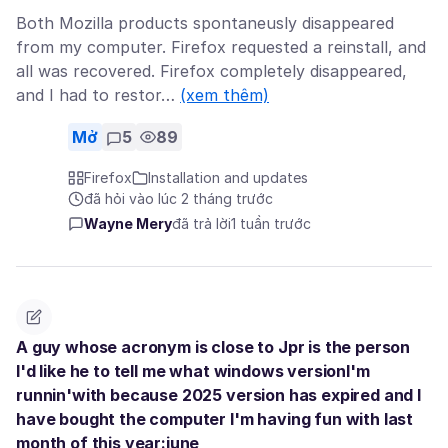
Both Mozilla products spontaneusly disappeared
from my computer. Firefox requested a reinstall, and
all was recovered. Firefox completely disappeared,
and I had to restor…
(xem thêm)
Mở
5
89
Firefox
Installation and updates
đã hỏi vào lúc 2 tháng trước
Wayne Mery
đã trả lời
1 tuần trước
A guy whose acronym is close to Jpr is the person
I'd like he to tell me what windows versionI'm
runnin'with because 2025 version has expired and I
have bought the computer I'm having fun with last
month of this year:june