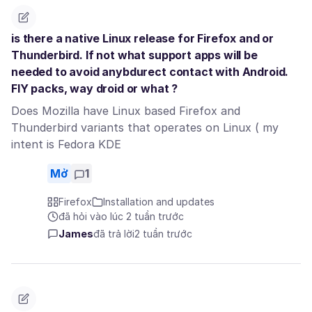
is there a native Linux release for Firefox and or
Thunderbird. If not what support apps will be
needed to avoid anybdurect contact with Android.
FlY packs, way droid or what ?
Does Mozilla have Linux based Firefox and
Thunderbird variants that operates on Linux ( my
intent is Fedora KDE
Mở
1
Firefox
Installation and updates
đã hỏi vào lúc 2 tuần trước
James
đã trả lời
2 tuần trước