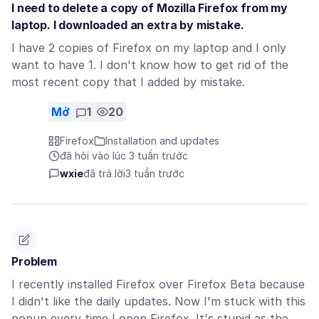
I need to delete a copy of Mozilla Firefox from my
laptop. I downloaded an extra by mistake.
I have 2 copies of Firefox on my laptop and I only
want to have 1. I don't know how to get rid of the
most recent copy that I added by mistake.
Mở
1
20
Firefox
Installation and updates
đã hỏi vào lúc 3 tuần trước
wxie
đã trả lời
3 tuần trước
Problem
I recently installed Firefox over Firefox Beta because
I didn't like the daily updates. Now I'm stuck with this
popup every time I open Firefox. It's stupid as the