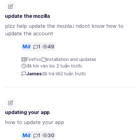
update the mozilla
plzz help update the mozila.i ndont know how to
update the account
Mở
1
49
Firefox
Installation and updates
đã hỏi vào lúc 2 tuần trước
James
đã trả lời
2 tuần trước
updating your app
how to update your app
Mở
1
30