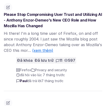
Please Stop Compromising User Trust and Utilizing AI
- Anthony Enzor-Demeo's New CEO Role and How
Mozilla Has Changed
Hi there! I'm a long time user of Firefox, on and off
since roughly 2004. I just saw the Mozilla blog post
about Anthony Enzor-Demeo taking over as Mozilla's
CEO this mor…
(xem thêm)
Đã khóa
Đã lưu trữ
11
597
Firefox
Privacy and security
đã hỏi vào lúc 7 tháng trước
Paul
đã trả lời
7 tháng trước