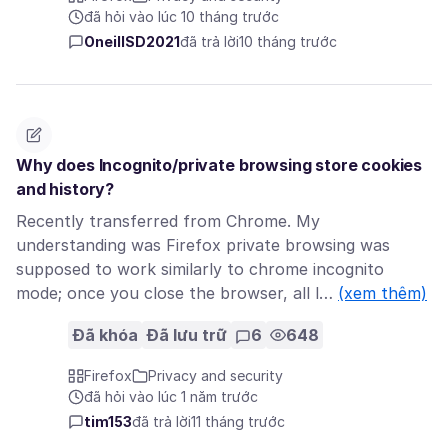
đã hỏi vào lúc 10 tháng trước
OneillSD2021
đã trả lời
10 tháng trước
Why does Incognito/private browsing store cookies
and history?
Recently transferred from Chrome. My
understanding was Firefox private browsing was
supposed to work similarly to chrome incognito
mode; once you close the browser, all l…
(xem thêm)
Đã khóa
Đã lưu trữ
6
648
Firefox
Privacy and security
đã hỏi vào lúc 1 năm trước
tim153
đã trả lời
11 tháng trước