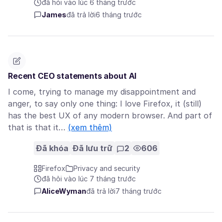
đã hỏi vào lúc 6 tháng trước
James
đã trả lời
6 tháng trước
Recent CEO statements about AI
I come, trying to manage my disappointment and
anger, to say only one thing: I love Firefox, it (still)
has the best UX of any modern browser. And part of
that is that it…
(xem thêm)
Đã khóa
Đã lưu trữ
2
606
Firefox
Privacy and security
đã hỏi vào lúc 7 tháng trước
AliceWyman
đã trả lời
7 tháng trước