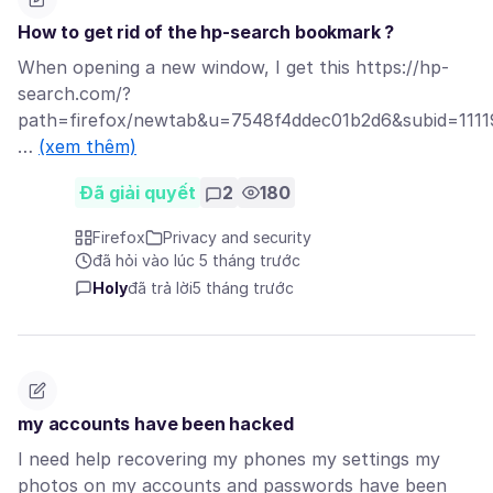
How to get rid of the hp-search bookmark ?
When opening a new window, I get this https://hp-
search.com/?
path=firefox/newtab&u=7548f4ddec01b2d6&subid=1111
…
(xem thêm)
Đã giải quyết
2
180
Firefox
Privacy and security
đã hỏi vào lúc 5 tháng trước
Holy
đã trả lời
5 tháng trước
my accounts have been hacked
I need help recovering my phones my settings my
photos on my accounts and passwords have been