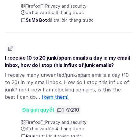
Firefox
Privacy and security
đã hỏi vào lúc 4 tháng trước
SuMo Bot
đã trả lời
4 tháng trước
I receive 10 to 20 junk/spam emails a day in my email
inbox, how do I stop this influx of junk emails?
I receive many unwanted/junk/spam emails a day (10
to 20) in my email inbox. How do I stop this influx of
junk? right now I am blocking domains, is this the
best I can do…
(xem thêm)
Đã giải quyết
1
210
Firefox
Privacy and security
đã hỏi vào lúc 4 tháng trước
Paul
đã trả lời
4 tháng trước