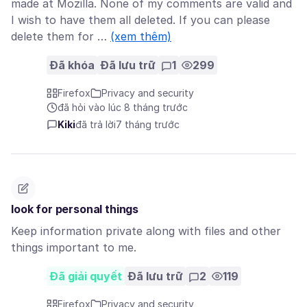
made at Mozilla. None of my comments are valid and
I wish to have them all deleted. If you can please
delete them for …
(xem thêm)
Đã khóa
Đã lưu trữ
1
299
Firefox
Privacy and security
đã hỏi vào lúc 8 tháng trước
Kiki
đã trả lời
7 tháng trước
look for personal things
Keep information private along with files and other
things important to me.
Đã giải quyết
Đã lưu trữ
2
119
Firefox
Privacy and security