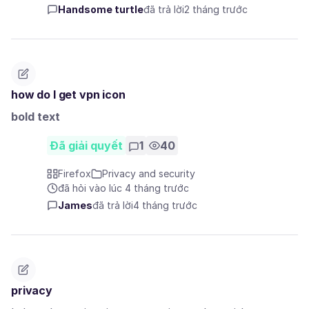
Handsome turtle
đã trả lời
2 tháng trước
how do I get vpn icon
bold text
Đã giải quyết
1
40
Firefox
Privacy and security
đã hỏi vào lúc 4 tháng trước
James
đã trả lời
4 tháng trước
privacy