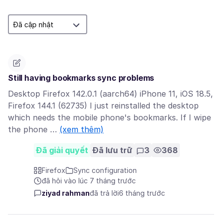
Still having bookmarks sync problems
Desktop Firefox 142.0.1 (aarch64) iPhone 11, iOS 18.5,
Firefox 144.1 (62735) I just reinstalled the desktop
which needs the mobile phone's bookmarks. If I wipe
the phone …
(xem thêm)
Đã giải quyết
Đã lưu trữ
3
368
Firefox
Sync configuration
đã hỏi vào lúc 7 tháng trước
ziyad rahman
đã trả lời
6 tháng trước