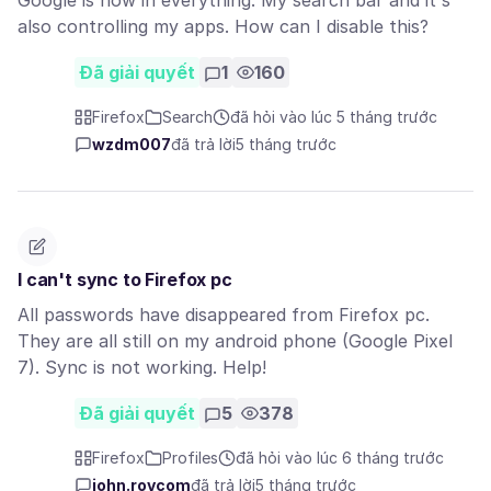
Google is now in everything. My search bar and it's
also controlling my apps. How can I disable this?
Đã giải quyết
1
160
Firefox
Search
đã hỏi vào lúc 5 tháng trước
wzdm007
đã trả lời
5 tháng trước
I can't sync to Firefox pc
All passwords have disappeared from Firefox pc.
They are all still on my android phone (Google Pixel
7). Sync is not working. Help!
Đã giải quyết
5
378
Firefox
Profiles
đã hỏi vào lúc 6 tháng trước
john.rovcom
đã trả lời
5 tháng trước