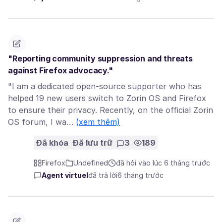
"Reporting community suppression and threats
against Firefox advocacy."
"I am a dedicated open-source supporter who has
helped 19 new users switch to Zorin OS and Firefox
to ensure their privacy. Recently, on the official Zorin
OS forum, I wa…
(xem thêm)
Đã khóa
Đã lưu trữ
3
189
Firefox
Undefined
đã hỏi vào lúc 6 tháng trước
Agent virtuel
đã trả lời
6 tháng trước