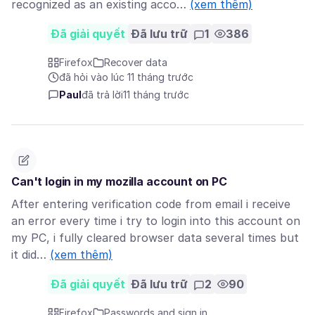
recognized as an existing acco…
(xem thêm)
Đã giải quyết
Đã lưu trữ
1
386
Firefox
Recover data
đã hỏi vào lúc 11 tháng trước
Paul
đã trả lời
11 tháng trước
Can't login in my mozilla account on PC
After entering verification code from email i receive
an error every time i try to login into this account on
my PC, i fully cleared browser data several times but
it did…
(xem thêm)
Đã giải quyết
Đã lưu trữ
2
90
Firefox
Passwords and sign in