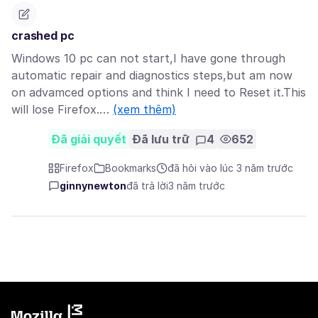
crashed pc
Windows 10 pc can not start,I have gone through
automatic repair and diagnostics steps,but am now
on advamced options and think I need to Reset it.This
will lose Firefox.…
(xem thêm)
Đã giải quyết
Đã lưu trữ
4
652
Firefox
Bookmarks
đã hỏi vào lúc 3 năm trước
ginnynewton
đã trả lời
3 năm trước