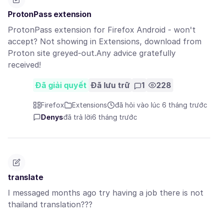
ProtonPass extension
ProtonPass extension for Firefox Android - won't
accept? Not showing in Extensions, download from
Proton site greyed-out.Any advice gratefully
received!
Đã giải quyết
Đã lưu trữ
1
228
Firefox
Extensions
đã hỏi vào lúc 6 tháng trước
Denys
đã trả lời
6 tháng trước
translate
I messaged months ago try having a job there is not
thailand translation???