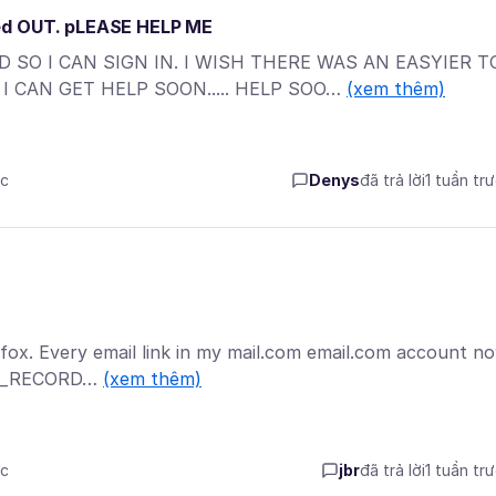
ked OUT. pLEASE HELP ME
 SO I CAN SIGN IN. I WISH THERE WAS AN EASYIER T
 I CAN GET HELP SOON..... HELP SOO…
(xem thêm)
ớc
Denys
đã trả lời
1 tuần tr
refox. Every email link in my mail.com email.com account n
_RX_RECORD…
(xem thêm)
ớc
jbr
đã trả lời
1 tuần tr