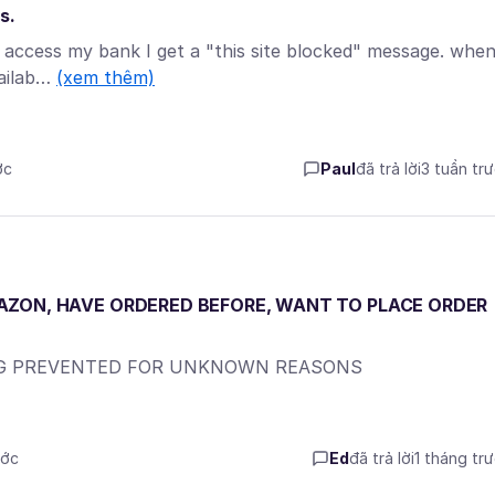
s.
o access my bank I get a "this site blocked" message. when
vailab…
(xem thêm)
ớc
Paul
đã trả lời
3 tuần tr
AZON, HAVE ORDERED BEFORE, WANT TO PLACE ORDER
NG PREVENTED FOR UNKNOWN REASONS
ước
Ed
đã trả lời
1 tháng tr