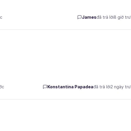
ớc
James
đã trả lời
8 giờ tr
ước
Konstantina Papadea
đã trả lời
2 ngày tr