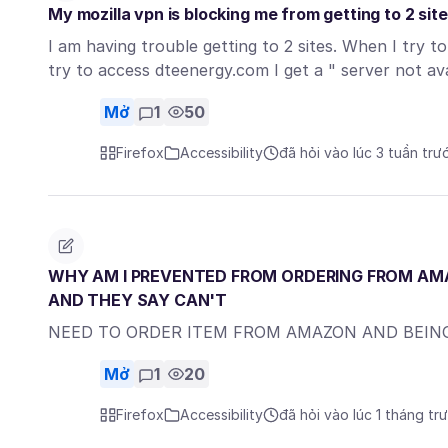
My mozilla vpn is blocking me from getting to 2 site
I am having trouble getting to 2 sites. When I try t
try to access dteenergy.com I get a " server not a
Mở
1
50
Firefox
Accessibility
đã hỏi vào lúc 3 tuần trư
WHY AM I PREVENTED FROM ORDERING FROM AM
AND THEY SAY CAN'T
NEED TO ORDER ITEM FROM AMAZON AND BEI
Mở
1
20
Firefox
Accessibility
đã hỏi vào lúc 1 tháng tr