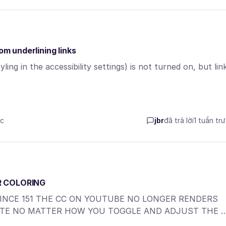
om underlining links
ling in the accessibility settings) is not turned on, but lin
ớc
jbr
đã trả lời
1 tuần tr
R COLORING
SINCE 151 THE CC ON YOUTUBE NO LONGER RENDERS
ITE NO MATTER HOW YOU TOGGLE AND ADJUST THE 