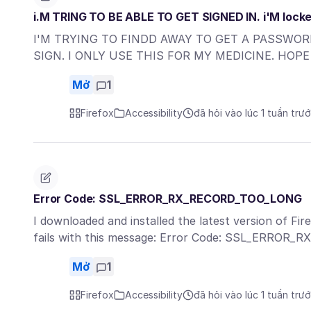
i.M TRING TO BE ABLE TO GET SIGNED IN. i'M loc
I'M TRYING TO FINDD AWAY TO GET A PASSWORD
SIGN. I ONLY USE THIS FOR MY MEDICINE. HOPE
Mở
1
Firefox
Accessibility
đã hỏi vào lúc 1 tuần trư
Error Code: SSL_ERROR_RX_RECORD_TOO_LONG
I downloaded and installed the latest version of Fi
fails with this message: Error Code: SSL_ERROR
Mở
1
Firefox
Accessibility
đã hỏi vào lúc 1 tuần trư