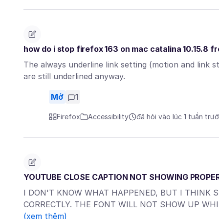
how do i stop firefox 163 on mac catalina 10.15.8 fr
The always underline link setting (motion and link sty
are still underlined anyway.
Mở
1
Firefox
Accessibility
đã hỏi vào lúc 1 tuần trư
YOUTUBE CLOSE CAPTION NOT SHOWING PROPE
I DON'T KNOW WHAT HAPPENED, BUT I THINK 
CORRECTLY. THE FONT WILL NOT SHOW UP WH
(xem thêm)