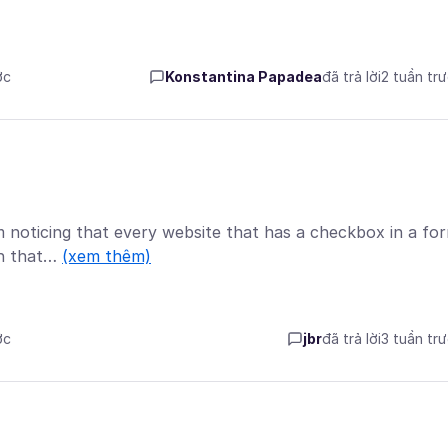
ớc
Konstantina Papadea
đã trả lời
2 tuần tr
m noticing that every website that has a checkbox in a fo
on that…
(xem thêm)
ớc
jbr
đã trả lời
3 tuần tr