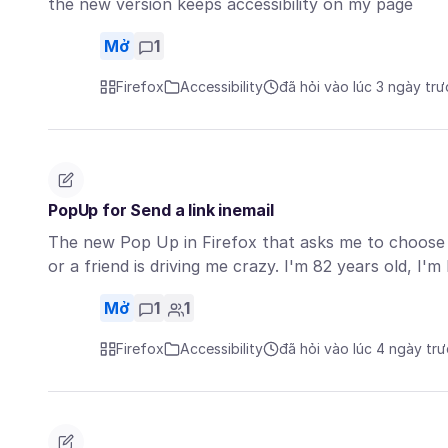
the new version keeps accessibility on my page
Mở
1
Firefox
Accessibility
đã hỏi vào lúc 3 ngày tr
PopUp for Send a link inemail
The new Pop Up in Firefox that asks me to choose h
or a friend is driving me crazy. I'm 82 years old, I'
Mở
1
1
Firefox
Accessibility
đã hỏi vào lúc 4 ngày tr