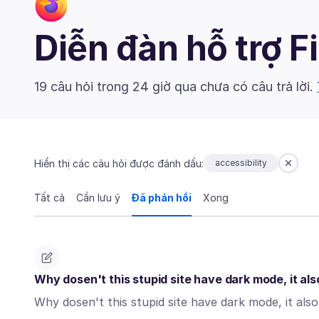
Diễn đàn hỗ trợ F
19 câu hỏi trong 24 giờ qua chưa có câu trả lời.
Hiển thị các câu hỏi được đánh dấu:
accessibility
Tất cả
Cần lưu ý
Đã phản hồi
Xong
Why dosen't this stupid site have dark mode, it al
Why dosen't this stupid site have dark mode, it al