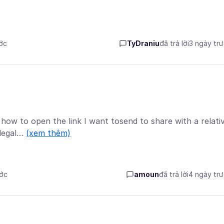
ước
TyDraniu
đã trả lời
3 ngày tr
ow to open the link I want tosend to share with a relati
m legal…
(xem thêm)
ước
amoun
đã trả lời
4 ngày tr