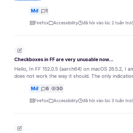
Mở
1
Firefox
Accessibility
đã hỏi vào lúc 2 tuần trư
Checkboxes in FF are very unusable now...
Hello, In FF 152.0.5 (aarch64) on macOS 26.5.2, I a
does not work the way it should. The only indicati
Mở
6
30
Firefox
Accessibility
đã hỏi vào lúc 3 tuần trư