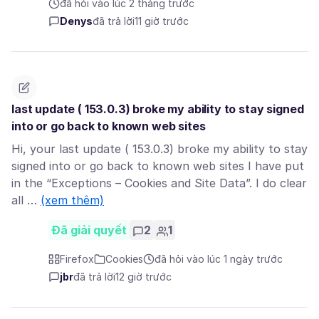
đã hỏi vào lúc 2 tháng trước
Denys
đã trả lời
11 giờ trước
last update ( 153.0.3) broke my ability to stay signed
into or go back to known web sites
Hi, your last update ( 153.0.3) broke my ability to stay
signed into or go back to known web sites I have put
in the “Exceptions – Cookies and Site Data”. I do clear
all …
(xem thêm)
Đã giải quyết
2
1
Firefox
Cookies
đã hỏi vào lúc 1 ngày trước
jbr
đã trả lời
12 giờ trước