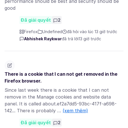
performance should be best and security should be
good
Đã giải quyết
2
Firefox
Undefined
đã hỏi vào lúc 13 giờ trước
Abhishek Raykwar
đã trả lời
13 giờ trước
There is a cookie that I can not get removed in the
Firefox browser.
Since last week there is a cookie that I can not
remove in the Manage cookies and website data
panel. It is called about.ef2a7dd5-93bc-417f-a698-
142... There is probably …
(xem thêm)
Đã giải quyết
2