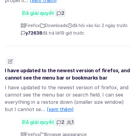
properti…
(xem thêm)
Đã giải quyết
2
Firefox
Downloads
đã hỏi vào lúc 2 ngày trước
y72638
đã trả lời
19 giờ trước
I have updated to the newest version of firefox, and
cannot see the menu bar or bookmarks bar
I have updated to the newest version of firefox, and
cannot see the menu bar or search field. I can see
everything in a restore down (smaller size window)
but I cannot se…
(xem thêm)
Đã giải quyết
2
1
Firefox
Browser appearance