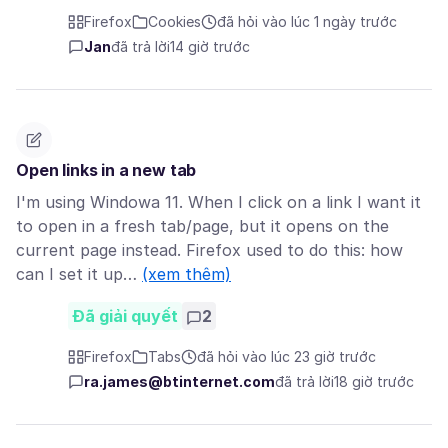
Firefox
Cookies
đã hỏi vào lúc 1 ngày trước
Jan
đã trả lời
14 giờ trước
Open links in a new tab
I'm using Windowa 11. When I click on a link I want it
to open in a fresh tab/page, but it opens on the
current page instead. Firefox used to do this: how
can I set it up…
(xem thêm)
Đã giải quyết
2
Firefox
Tabs
đã hỏi vào lúc 23 giờ trước
ra.james@btinternet.com
đã trả lời
18 giờ trước