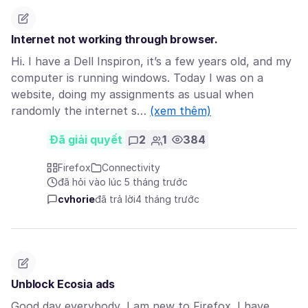
Internet not working through browser.
Hi. I have a Dell Inspiron, it’s a few years old, and my
computer is running windows. Today I was on a
website, doing my assignments as usual when
randomly the internet s…
(xem thêm)
Đã giải quyết
2
1
384
Firefox
Connectivity
đã hỏi vào lúc 5 tháng trước
cvhorie
đã trả lời
4 tháng trước
Unblock Ecosia ads
Good day everybody, I am new to Firefox. I have