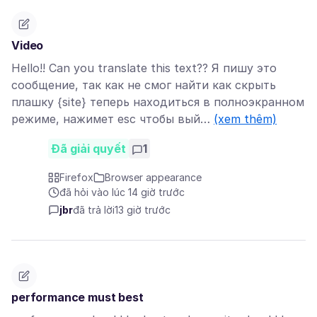
Video
Hello!! Can you translate this text?? Я пишу это
сообщение, так как не смог найти как скрыть
плашку {site} теперь находиться в полноэкранном
режиме, нажимет esc чтобы вый…
(xem thêm)
Đã giải quyết
1
Firefox
Browser appearance
đã hỏi vào lúc 14 giờ trước
jbr
đã trả lời
13 giờ trước
performance must best