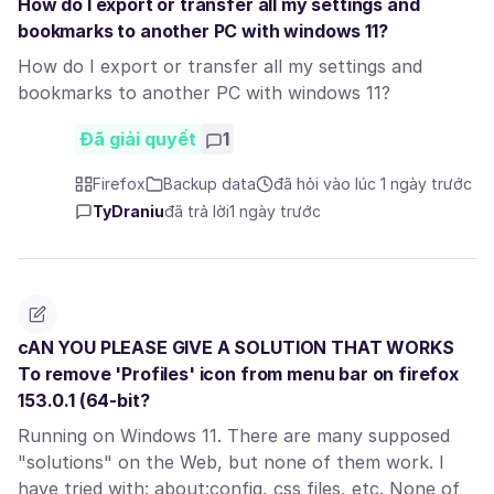
How do I export or transfer all my settings and
bookmarks to another PC with windows 11?
How do I export or transfer all my settings and
bookmarks to another PC with windows 11?
Đã giải quyết
1
Firefox
Backup data
đã hỏi vào lúc 1 ngày trước
TyDraniu
đã trả lời
1 ngày trước
cAN YOU PLEASE GIVE A SOLUTION THAT WORKS
To remove 'Profiles' icon from menu bar on firefox
153.0.1 (64-bit?
Running on Windows 11. There are many supposed
"solutions" on the Web, but none of them work. I
have tried with: about:config, css files, etc. None of