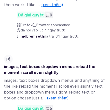
them work. I like …
(xem thêm)
Đã giải quyết
9
Firefox
Browser appearance
đã hỏi vào lúc 4 ngày trước
mdbremseth
đã trả lời
1 ngày trước
images, text boxes dropdown menus reload the
moment i scroll even slightly
images, text boxes dropdown menus and anything of
the like reload the moment i scroll even slightly text
boxes and dropdown menus dont reload text or
option chosen just t…
(xem thêm)
Đã giải quyết
5