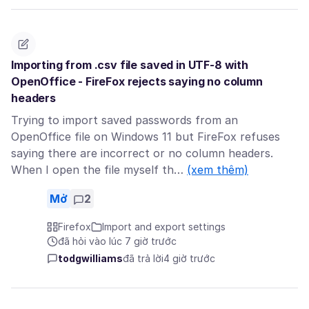
Importing from .csv file saved in UTF-8 with
OpenOffice - FireFox rejects saying no column
headers
Trying to import saved passwords from an
OpenOffice file on Windows 11 but FireFox refuses
saying there are incorrect or no column headers.
When I open the file myself th…
(xem thêm)
Mở
2
Firefox
Import and export settings
đã hỏi vào lúc 7 giờ trước
todgwilliams
đã trả lời
4 giờ trước