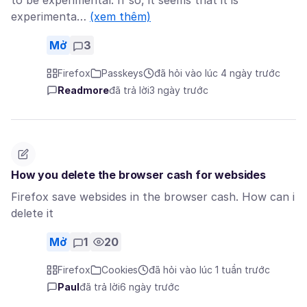
to be experimental. If so, it seems that it is
experimenta…
(xem thêm)
Mở
3
Firefox
Passkeys
đã hỏi vào lúc 4 ngày trước
Readmore
đã trả lời
3 ngày trước
How you delete the browser cash for websides
Firefox save websides in the browser cash. How can i
delete it
Mở
1
20
Firefox
Cookies
đã hỏi vào lúc 1 tuần trước
Paul
đã trả lời
6 ngày trước