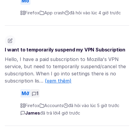
Mở
Firefox
App crash
đã hỏi vào lúc 4 giờ trước
I want to temporarily suspend my VPN Subscription
Hello, I have a paid subscription to Mozilla's VPN
service, but need to temporarily suspend/cancel the
subscription. When I go into settings there is no
subscription lis…
(xem thêm)
Mở
1
Firefox
Accounts
đã hỏi vào lúc 5 giờ trước
James
đã trả lời
4 giờ trước