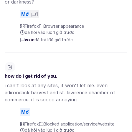
or darkness?
Mở
1
Firefox
Browser appearance
đã hỏi vào lúc 1 giờ trước
wxie
đã trả lời
1 giờ trước
how do i get rid of you.
i can't look at any sites, it won't let me. even
adirondack harvest and st. lawrence chamber of
commerce. it is soooo annoying
Mở
Firefox
Blocked application/service/website
đã hỏi vào lúc 1 giờ trước