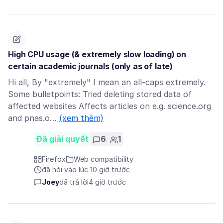
High CPU usage (& extremely slow loading) on
certain academic journals (only as of late)
Hi all, By "extremely" I mean an all-caps extremely.
Some bulletpoints: Tried deleting stored data of
affected websites Affects articles on e.g. science.org
and pnas.o…
(xem thêm)
Đã giải quyết
6
1
Firefox
Web compatibility
đã hỏi vào lúc 10 giờ trước
Joey
đã trả lời
4 giờ trước