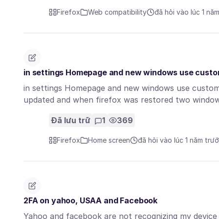
Firefox
Web compatibility
đã hỏi vào lúc 1 nă
in settings Homepage and new windows use custom u
in settings Homepage and new windows use custom u
updated and when firefox was restored two wind
Đã lưu trữ
1
369
Firefox
Home screen
đã hỏi vào lúc 1 năm trư
2FA on yahoo, USAA and Facebook
Yahoo and facebook are not recognizing my device 