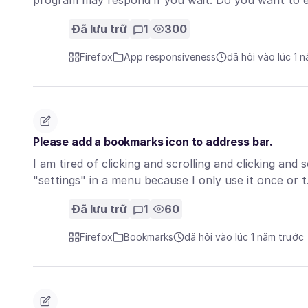
program may respond if you wait. Do you want to 
Đã lưu trữ
1
300
Firefox
App responsiveness
đã hỏi vào lúc 1 
Please add a bookmarks icon to address bar.
I am tired of clicking and scrolling and clicking and 
"settings" in a menu because I only use it once or
Đã lưu trữ
1
60
Firefox
Bookmarks
đã hỏi vào lúc 1 năm trước