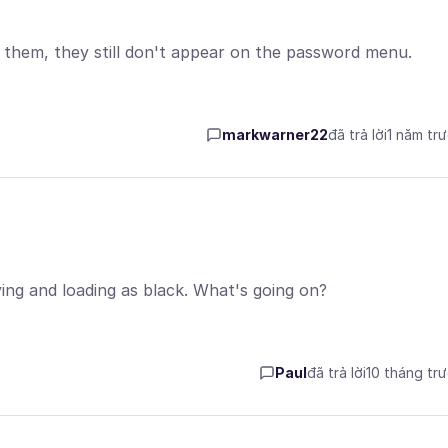
 them, they still don't appear on the password menu.
markwarner22
đã trả lời
1 năm tr
ying and loading as black. What's going on?
Paul
đã trả lời
10 tháng tr