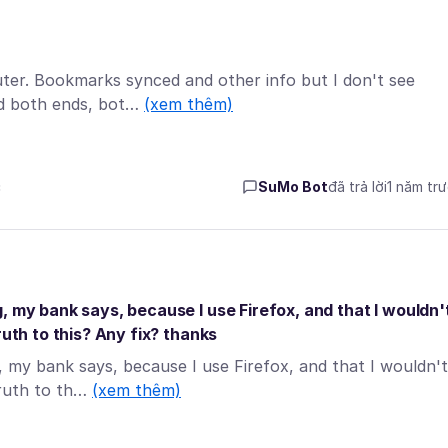
ter. Bookmarks synced and other info but I don't see
ed both ends, bot…
(xem thêm)
c
SuMo Bot
đã trả lời
1 năm tr
, my bank says, because I use Firefox, and that I wouldn'
ruth to this? Any fix? thanks
, my bank says, because I use Firefox, and that I wouldn't
truth to th…
(xem thêm)