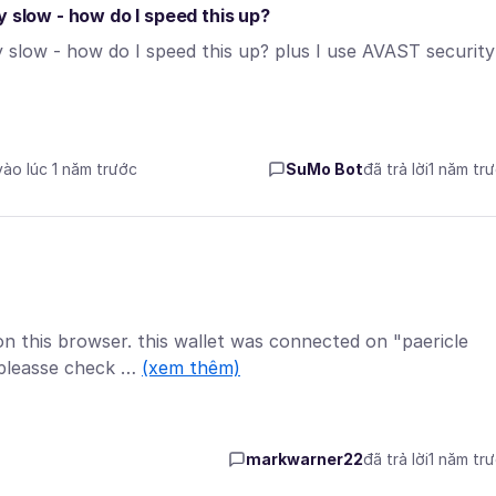
y slow - how do I speed this up?
 slow - how do I speed this up? plus I use AVAST security
vào lúc 1 năm trước
SuMo Bot
đã trả lời
1 năm tr
n this browser. this wallet was connected on "paericle
 pleasse check …
(xem thêm)
markwarner22
đã trả lời
1 năm tr