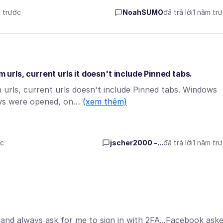
m trước
NoahSUMO
đã trả lời
1 năm tr
rls, current urls it doesn't include Pinned tabs.
rls, current urls doesn't include Pinned tabs. Windows
ows were opened, on…
(xem thêm)
ớc
jscher2000 -...
đã trả lời
1 năm tr
and always ask for me to sign in with 2FA...Facebook ask