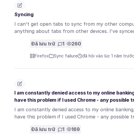
Syncing
I can't get open tabs to sync from my other compu
anything about tabs from other devices. I've sync
Đã lưu trữ
1
260
Firefox
Sync failure
đã hỏi vào lúc 1 năm trướ
I am constantly denied access to my online banking
have this problem if I used Chrome - any possible t
I am constantly denied access to my online banking
have this problem if I used Chrome - any possible 
Đã lưu trữ
1
169