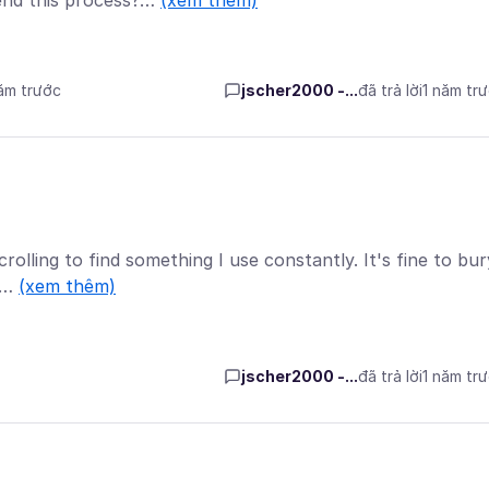
end this process?…
(xem thêm)
năm trước
jscher2000 -...
đã trả lời
1 năm tr
scrolling to find something I use constantly. It's fine to bur
 t…
(xem thêm)
jscher2000 -...
đã trả lời
1 năm tr