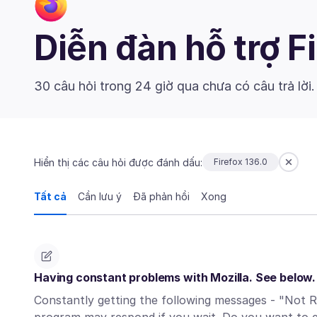
Diễn đàn hỗ trợ F
30 câu hỏi trong 24 giờ qua chưa có câu trả lời
Hiển thị các câu hỏi được đánh dấu:
Firefox 136.0
Tất cả
Cần lưu ý
Đã phản hồi
Xong
Having constant problems with Mozilla. See below.
Constantly getting the following messages - "Not Re