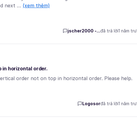
and next …
(xem thêm)
jscher2000 -...
đã trả lời
1 năm tr
p in horizontal order.
rtical order not on top in horizontal order. Please help.
Logosor
đã trả lời
1 năm tr