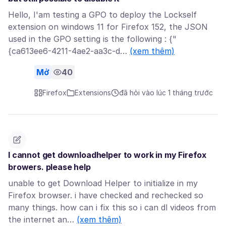
Hello, I'am testing a GPO to deploy the Lockself
extension on windows 11 for Firefox 152, the JSON
used in the GPO setting is the following : {"
{ca613ee6-4211-4ae2-aa3c-d…
(xem thêm)
Mở
40
Firefox
Extensions
đã hỏi vào lúc 1 tháng trước
I cannot get downloadhelper to work in my Firefox
browers. please help
unable to get Download Helper to initialize in my
Firefox browser. i have checked and rechecked so
many things. how can i fix this so i can dl videos from
the internet an…
(xem thêm)