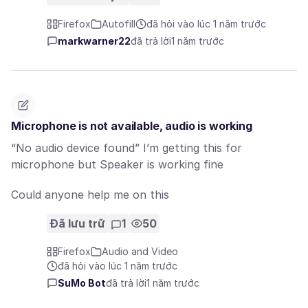
Firefox
Autofill
đã hỏi vào lúc 1 năm trước
markwarner22
đã trả lời
1 năm trước
Microphone is not available, audio is working
“No audio device found” I’m getting this for
microphone but Speaker is working fine
Could anyone help me on this
Đã lưu trữ
1
50
Firefox
Audio and Video
đã hỏi vào lúc 1 năm trước
SuMo Bot
đã trả lời
1 năm trước