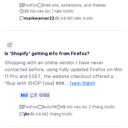
Firefox
Add-ons, extensions, and themes
đã hỏi vào lúc 1 năm trước
markwarner22
đã trả lời
1 năm trước
Is 'Shopify' getting info from Firefox?
Shopping with an online vendor I have never
contacted before, using fully updated Firefox on Win
11 Pro and ESET, the website checkout offered a
"Buy with SHOP [visa] ###…
(xem thêm)
Mở
1
50
Firefox
Autofill
đã hỏi vào lúc 2 tháng trước
jbr
đã trả lời
2 tháng trước