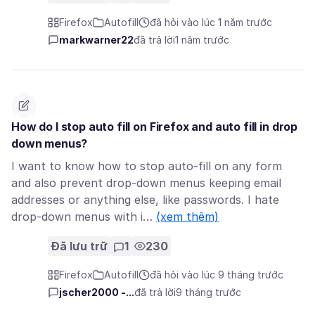
Firefox
Autofill
đã hỏi vào lúc 1 năm trước
markwarner22
đã trả lời
1 năm trước
How do I stop auto fill on Firefox and auto fill in drop
down menus?
I want to know how to stop auto-fill on any form
and also prevent drop-down menus keeping email
addresses or anything else, like passwords. I hate
drop-down menus with i…
(xem thêm)
Đã lưu trữ
1
230
Firefox
Autofill
đã hỏi vào lúc 9 tháng trước
jscher2000 -...
đã trả lời
9 tháng trước