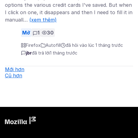
options the various credit cards I've saved. But when
I click on one, it disappears and then I need to fill it in
manuall…
(xem thêm)
Mở
1
30
Firefox
Autofill
đã hỏi vào lúc 1 tháng trước
jbr
đã trả lời
1 tháng trước
Mới hơn
Cũ hơn