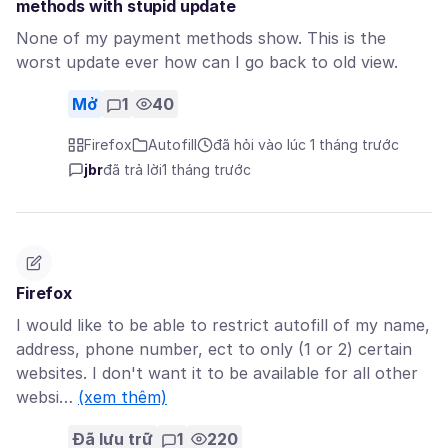
methods with stupid update
None of my payment methods show. This is the
worst update ever how can I go back to old view.
Mở
1
40
Firefox
Autofill
đã hỏi vào lúc 1 tháng trước
jbr
đã trả lời
1 tháng trước
Firefox
I would like to be able to restrict autofill of my name,
address, phone number, ect to only (1 or 2) certain
websites. I don't want it to be available for all other
websi…
(xem thêm)
Đã lưu trữ
1
220