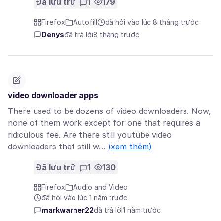
Đã lưu trữ
1
179
Firefox
Autofill
đã hỏi vào lúc 8 tháng trước
Denys
đã trả lời
8 tháng trước
video downloader apps
There used to be dozens of video downloaders. Now,
none of them work except for one that requires a
ridiculous fee. Are there still youtube video
downloaders that still w…
(xem thêm)
Đã lưu trữ
1
130
Firefox
Audio and Video
đã hỏi vào lúc 1 năm trước
markwarner22
đã trả lời
1 năm trước