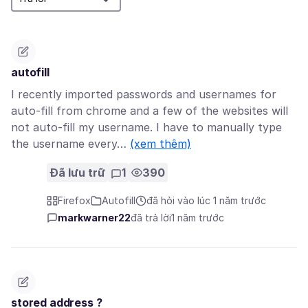
autofill
I recently imported passwords and usernames for
auto-fill from chrome and a few of the websites will
not auto-fill my username. I have to manually type
the username every…
(xem thêm)
Đã lưu trữ
1
390
Firefox
Autofill
đã hỏi vào lúc 1 năm trước
markwarner22
đã trả lời
1 năm trước
stored address ?