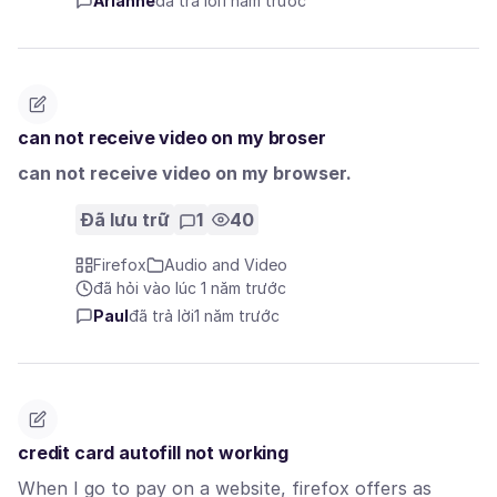
Arianne
đã trả lời
1 năm trước
can not receive video on my broser
can not receive video on my browser.
Đã lưu trữ
1
40
Firefox
Audio and Video
đã hỏi vào lúc 1 năm trước
Paul
đã trả lời
1 năm trước
credit card autofill not working
When I go to pay on a website, firefox offers as