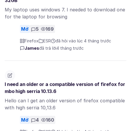
32GB
My laptop uses windows 7. I needed to download one
for the laptop for browsing
Mở
5
169
Firefox
ESR
đã hỏi vào lúc 4 tháng trước
James
đã trả lời
4 tháng trước
I need an older or a compatible version of firefox for
mbo high serria 10.13.6
Hello can I get an older version of firefox compatible
with high serria 10,13.6
Mở
4
160