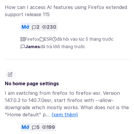
How can I access AI features using Firefox extended
support release 115
Mở
2
230
Firefox
ESR
đã hỏi vào lúc 5 tháng trước
James
đã trả lời
5 tháng trước
No home page settings
I am switching from firefox to firefox-esr. Version
147.0.3 to 140.7.0esr, start firefox with --allow-
downgrade which mostly works. What does not is the
"Home default" p…
(xem thêm)
Mở
5
199