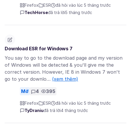
Firefox
ESR
đã hỏi vào lúc 5 tháng trước
TechHorse
đã trả lời
5 tháng trước
Download ESR for Windows 7
You say to go to the download page and my version
of Windows will be detected & you'll give me the
correct version. However, IE 8 in Windows 7 won't
go to your downlo…
(xem thêm)
Mở
4
395
Firefox
ESR
đã hỏi vào lúc 5 tháng trước
TyDraniu
đã trả lời
4 tháng trước