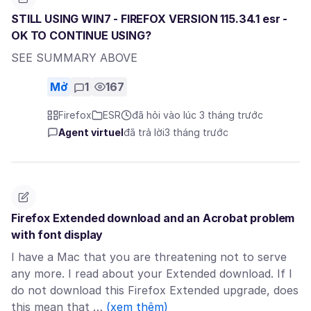
STILL USING WIN7 - FIREFOX VERSION 115.34.1 esr -
OK TO CONTINUE USING?
SEE SUMMARY ABOVE
Mở
1
167
Firefox
ESR
đã hỏi vào lúc 3 tháng trước
Agent virtuel
đã trả lời
3 tháng trước
Firefox Extended download and an Acrobat problem
with font display
I have a Mac that you are threatening not to serve
any more. I read about your Extended download. If I
do not download this Firefox Extended upgrade, does
this mean that …
(xem thêm)