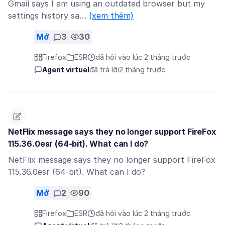
Gmail says I am using an outdated browser but my
settings history sa…
(xem thêm)
Mở
3
30
Firefox
ESR
đã hỏi vào lúc 2 tháng trước
Agent virtuel
đã trả lời
2 tháng trước
NetFlix message says they no longer support FireFox
115.36.0esr (64-bit). What can I do?
NetFlix message says they no longer support FireFox
115.36.0esr (64-bit). What can I do?
Mở
2
90
Firefox
ESR
đã hỏi vào lúc 2 tháng trước