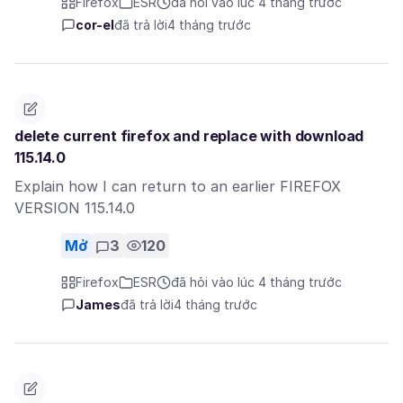
Firefox
ESR
đã hỏi vào lúc 4 tháng trước
cor-el
đã trả lời
4 tháng trước
delete current firefox and replace with download
115.14.0
Explain how I can return to an earlier FIREFOX
VERSION 115.14.0
Mở
3
120
Firefox
ESR
đã hỏi vào lúc 4 tháng trước
James
đã trả lời
4 tháng trước