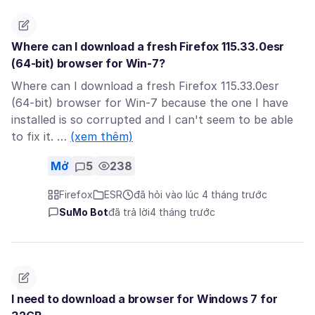
Where can I download a fresh Firefox 115.33.0esr
(64-bit) browser for Win-7?
Where can I download a fresh Firefox 115.33.0esr
(64-bit) browser for Win-7 because the one I have
installed is so corrupted and I can't seem to be able
to fix it. …
(xem thêm)
Mở
5
238
Firefox
ESR
đã hỏi vào lúc 4 tháng trước
SuMo Bot
đã trả lời
4 tháng trước
I need to download a browser for Windows 7 for