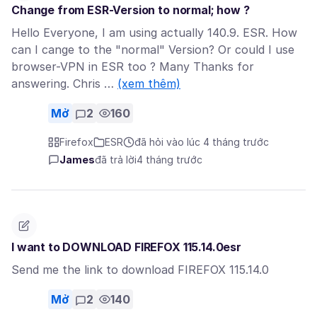
Change from ESR-Version to normal; how ?
Hello Everyone, I am using actually 140.9. ESR. How
can I cange to the "normal" Version? Or could I use
browser-VPN in ESR too ? Many Thanks for
answering. Chris …
(xem thêm)
Mở
2
160
Firefox
ESR
đã hỏi vào lúc 4 tháng trước
James
đã trả lời
4 tháng trước
I want to DOWNLOAD FIREFOX 115.14.0esr
Send me the link to download FIREFOX 115.14.0
Mở
2
140