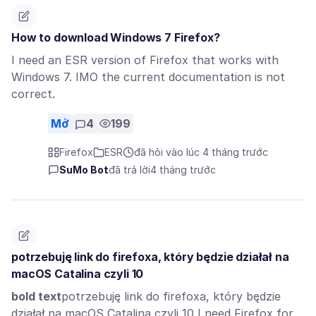
How to download Windows 7 Firefox?
I need an ESR version of Firefox that works with
Windows 7. IMO the current documentation is not
correct.
Mở
4
199
Firefox
ESR
đã hỏi vào lúc 4 tháng trước
SuMo Bot
đã trả lời
4 tháng trước
potrzebuję link do firefoxa, który będzie działał na
macOS Catalina czyli 10
bold text
potrzebuję link do firefoxa, który będzie
działał na macOS Catalina czyli 10 I need Firefox for