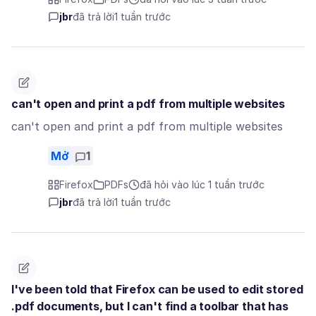
jbr
đã trả lời
1 tuần trước
can't open and print a pdf from multiple websites
can't open and print a pdf from multiple websites
Mở
1
Firefox
PDFs
đã hỏi vào lúc 1 tuần trước
jbr
đã trả lời
1 tuần trước
I've been told that Firefox can be used to edit stored
.pdf documents, but I can't find a toolbar that has