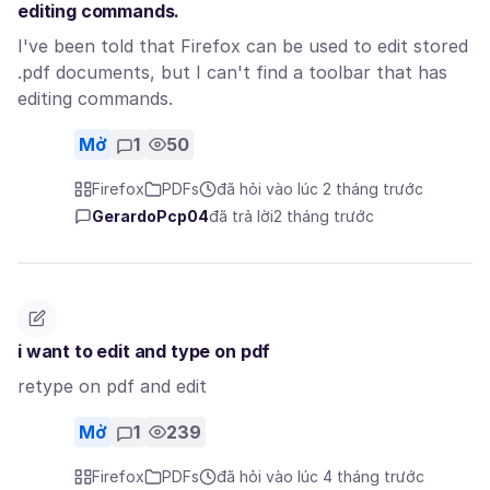
editing commands.
I've been told that Firefox can be used to edit stored
.pdf documents, but I can't find a toolbar that has
editing commands.
Mở
1
50
Firefox
PDFs
đã hỏi vào lúc 2 tháng trước
GerardoPcp04
đã trả lời
2 tháng trước
i want to edit and type on pdf
retype on pdf and edit
Mở
1
239
Firefox
PDFs
đã hỏi vào lúc 4 tháng trước