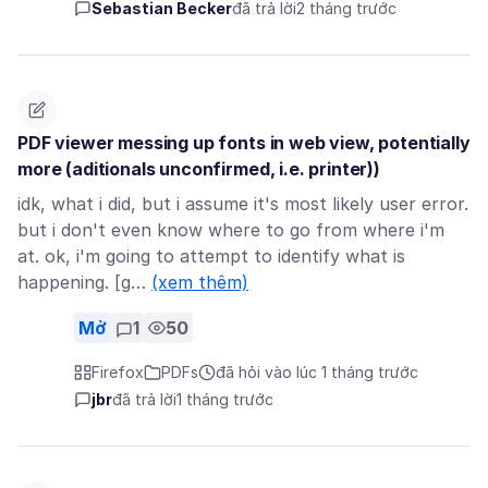
Sebastian Becker
đã trả lời
2 tháng trước
PDF viewer messing up fonts in web view, potentially
more (aditionals unconfirmed, i.e. printer))
idk, what i did, but i assume it's most likely user error.
but i don't even know where to go from where i'm
at. ok, i'm going to attempt to identify what is
happening. [g…
(xem thêm)
Mở
1
50
Firefox
PDFs
đã hỏi vào lúc 1 tháng trước
jbr
đã trả lời
1 tháng trước