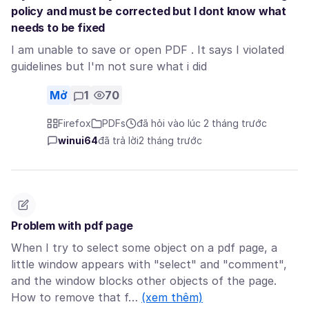
policy and must be corrected but I dont know what
needs to be fixed
I am unable to save or open PDF . It says I violated
guidelines but I'm not sure what i did
Mở
1
70
Firefox
PDFs
đã hỏi vào lúc 2 tháng trước
winui64
đã trả lời
2 tháng trước
Problem with pdf page
When I try to select some object on a pdf page, a
little window appears with "select" and "comment",
and the window blocks other objects of the page.
How to remove that f…
(xem thêm)