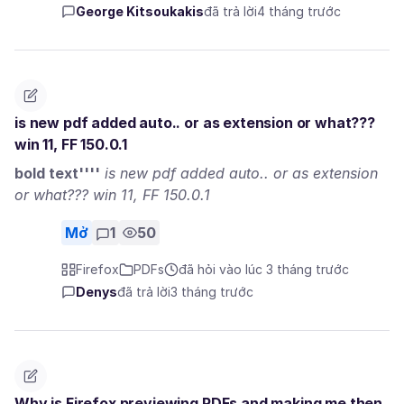
George Kitsoukakis
đã trả lời
4 tháng trước
is new pdf added auto.. or as extension or what???
win 11, FF 150.0.1
bold text''''
is new pdf added auto.. or as extension
or what??? win 11, FF 150.0.1
Mở
1
50
Firefox
PDFs
đã hỏi vào lúc 3 tháng trước
Denys
đã trả lời
3 tháng trước
Why is Firefox previewing PDFs and making me then