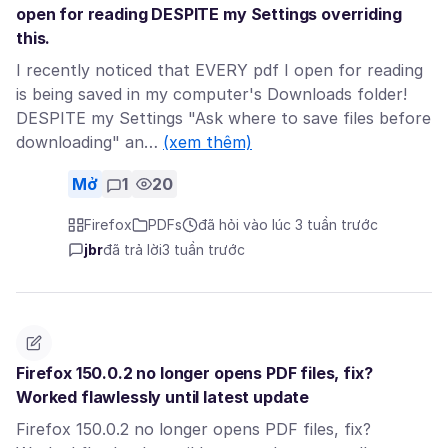
open for reading DESPITE my Settings overriding
this.
I recently noticed that EVERY pdf I open for reading
is being saved in my computer's Downloads folder!
DESPITE my Settings "Ask where to save files before
downloading" an…
(xem thêm)
Mở
1
20
Firefox
PDFs
đã hỏi vào lúc 3 tuần trước
jbr
đã trả lời
3 tuần trước
Firefox 150.0.2 no longer opens PDF files, fix?
Worked flawlessly until latest update
Firefox 150.0.2 no longer opens PDF files, fix?