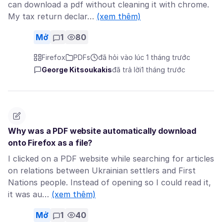
can download a pdf without cleaning it with chrome.
My tax return declar…
(xem thêm)
Mở
1
80
Firefox
PDFs
đã hỏi vào lúc 1 tháng trước
George Kitsoukakis
đã trả lời
1 tháng trước
Why was a PDF website automatically download
onto Firefox as a file?
I clicked on a PDF website while searching for articles
on relations between Ukrainian settlers and First
Nations people. Instead of opening so I could read it,
it was au…
(xem thêm)
Mở
1
40