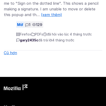
me to "Sign on the dotted line". This shows a pencil
making a signature. I am unable to move or delete
this popup and th…
(xem thêm)
Mở
1
129
Firefox
PDFs
đã hỏi vào lúc 4 tháng trước
gary2435c
đã trả lời
4 tháng trước
Cũ hơn