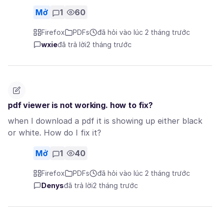
Mở
1
60
Firefox
PDFs
đã hỏi vào lúc 2 tháng trước
wxie
đã trả lời
2 tháng trước
pdf viewer is not working. how to fix?
when I download a pdf it is showing up either black
or white. How do I fix it?
Mở
1
40
Firefox
PDFs
đã hỏi vào lúc 2 tháng trước
Denys
đã trả lời
2 tháng trước