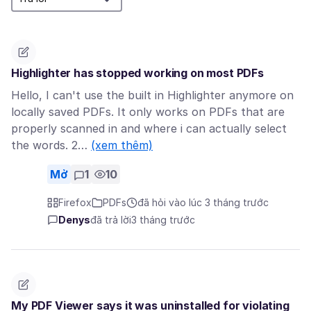
Highlighter has stopped working on most PDFs
Hello, I can't use the built in Highlighter anymore on
locally saved PDFs. It only works on PDFs that are
properly scanned in and where i can actually select
the words. 2…
(xem thêm)
Mở
1
10
Firefox
PDFs
đã hỏi vào lúc 3 tháng trước
Denys
đã trả lời
3 tháng trước
My PDF Viewer says it was uninstalled for violating