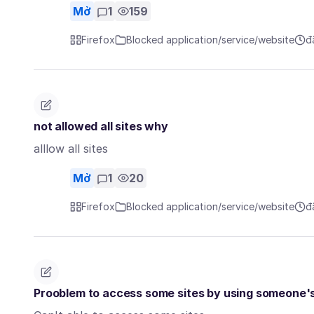
Mở
1
159
Firefox
Blocked application/service/website
đ
not allowed all sites why
alllow all sites
Mở
1
20
Firefox
Blocked application/service/website
đ
Prooblem to access some sites by using someone's