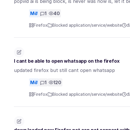
popvid ai is being block, is never was now is, let i
Mở
1
40
Firefox
Blocked application/service/website
đ
I cant be able to open whatsapp on the firefox
updated firefox but still cant open whatsapp
Mở
1
120
Firefox
Blocked application/service/website
đ