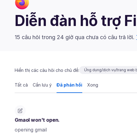
Diễn đàn hỗ trợ F
15 câu hỏi trong 24 giờ qua chưa có câu trả lời.
Hiển thị các câu hỏi cho chủ đề:
Ứng dụng/dịch vụ/trang web b
Tất cả
Cần lưu ý
Đã phản hồi
Xong
Gmaol won't open.
opening gmail