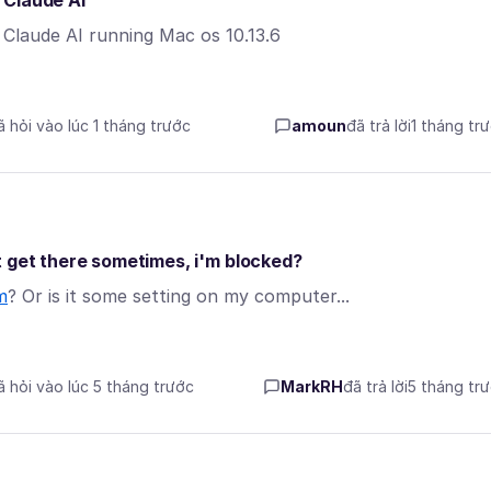
 Claude AI
Claude AI running Mac os 10.13.6
ã hỏi vào lúc 1 tháng trước
amoun
đã trả lời
1 tháng tr
t get there sometimes, i'm blocked?
m
? Or is it some setting on my computer...
ã hỏi vào lúc 5 tháng trước
MarkRH
đã trả lời
5 tháng tr