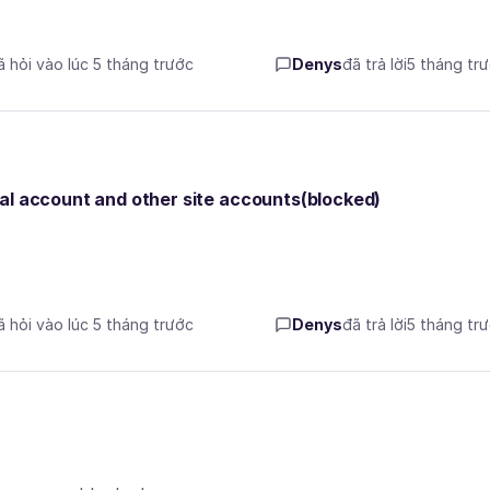
ã hỏi vào lúc 5 tháng trước
Denys
đã trả lời
5 tháng tr
al account and other site accounts(blocked)
ã hỏi vào lúc 5 tháng trước
Denys
đã trả lời
5 tháng tr