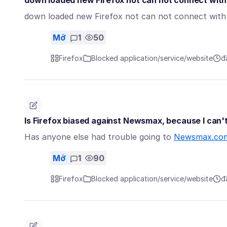
down loaded new Firefox not can not connect with
down loaded new Firefox not can not connect with 
Mở
1
50
Firefox
Blocked application/service/website
đ
Is Firefox biased against Newsmax, because I can'
Has anyone else had trouble going to
Newsmax.co
Mở
1
90
Firefox
Blocked application/service/website
đ