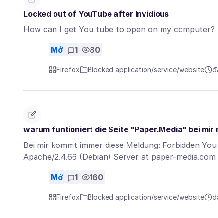
Locked out of YouTube after Invidious
How can I get You tube to open on my computer?
Mở
1
80
Firefox
Blocked application/service/website
đ
warum funtioniert die Seite "Paper.Media" bei mir 
Bei mir kommt immer diese Meldung: Forbidden You 
Apache/2.4.66 (Debian) Server at paper-media.com
Mở
1
160
Firefox
Blocked application/service/website
đ