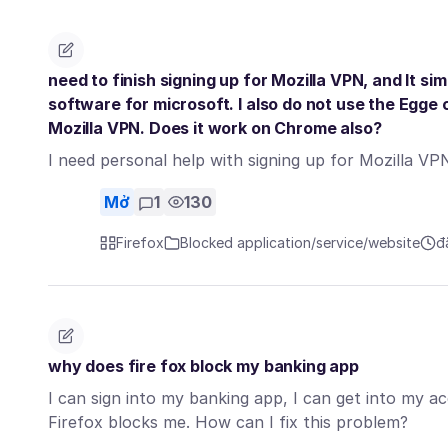
need to finish signing up for Mozilla VPN, and It si
software for microsoft. I also do not use the Egge 
Mozilla VPN. Does it work on Chrome also?
I need personal help with signing up for Mozilla VP
Mở
1
130
Firefox
Blocked application/service/website
đ
why does fire fox block my banking app
I can sign into my banking app, I can get into my a
Firefox blocks me. How can I fix this problem?