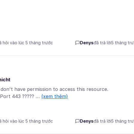
ã hỏi vào lúc 5 tháng trước
Denys
đã trả lời
5 tháng tr
nicht
don't have permission to access this resource.
 Port 443 ????? …
(xem thêm)
ã hỏi vào lúc 5 tháng trước
Denys
đã trả lời
5 tháng tr