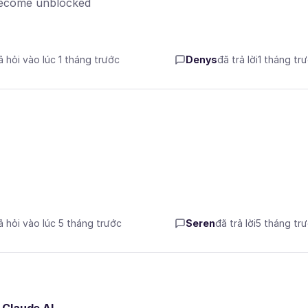
t become unblocked
ã hỏi vào lúc 1 tháng trước
Denys
đã trả lời
1 tháng tr
ã hỏi vào lúc 5 tháng trước
Seren
đã trả lời
5 tháng tr