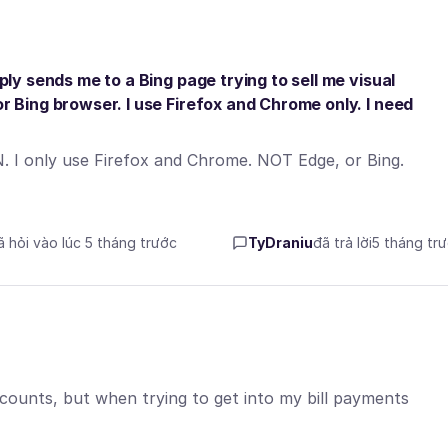
mply sends me to a Bing page trying to sell me visual
or Bing browser. I use Firefox and Chrome only. I need
N. I only use Firefox and Chrome. NOT Edge, or Bing.
ã hỏi vào lúc 5 tháng trước
TyDraniu
đã trả lời
5 tháng tr
ccounts, but when trying to get into my bill payments