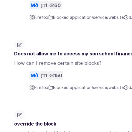
Mở
1
60
Firefox
Blocked application/service/website
đ
Does not allow me to access my son school financi
How can I remove certain site blocks?
Mở
1
150
Firefox
Blocked application/service/website
đ
override the block