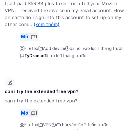
I just paid $59.88 plus taxes for a full year Mozilla
VPN. I received the invoice in my email account. How
on earth do I sign into this account to set up on my
other com…
(xem thêm)
Mở
1
Firefox
Add device
đã hỏi vào lúc 1 tháng trước
TyDraniu
đã trả lời
1 tháng trước
can i try the extended free vpn?
can i try the extended free vpn?
Mở
1
Firefox
VPN
đã hỏi vào lúc 2 tuần trước