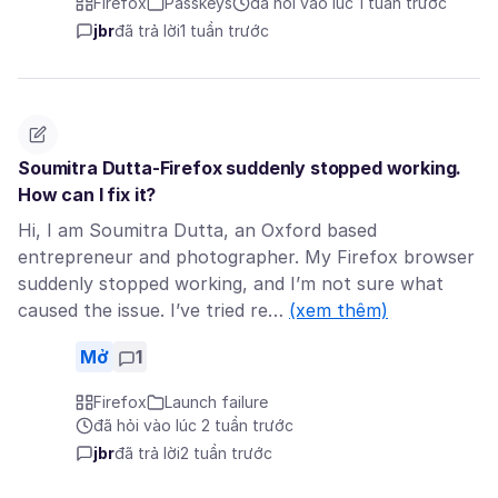
Firefox
Passkeys
đã hỏi vào lúc 1 tuần trước
jbr
đã trả lời
1 tuần trước
Soumitra Dutta-Firefox suddenly stopped working.
How can I fix it?
Hi, I am Soumitra Dutta, an Oxford based
entrepreneur and photographer. My Firefox browser
suddenly stopped working, and I’m not sure what
caused the issue. I’ve tried re…
(xem thêm)
Mở
1
Firefox
Launch failure
đã hỏi vào lúc 2 tuần trước
jbr
đã trả lời
2 tuần trước