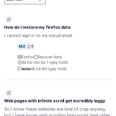
How do I restore my firefox data
I cannot sign in to my icloud email
Mở
1
Firefox
Recover data
đã hỏi vào lúc 1 ngày trước
wxie
đã trả lời
1 ngày trước
Web pages with infinite scroll get incredibly laggy
So I know these websites are kind of crap anyway,
but I have issues with scrolling bsky.social (and other