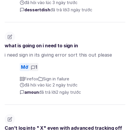
đã hỏi vào lúc 3 ngày trước
dessertdish
đã trả lời
3 ngày trước
what is going on i need to sign in
i need sign in its giving error sort this out please
Mở
1
Firefox
Sign in failure
đã hỏi vào lúc 2 ngày trước
amoun
đã trả lời
2 ngày trước
Can't log into " X" even with advanced tracking off