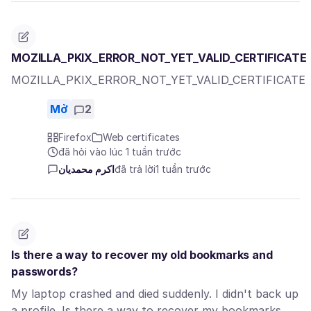
MOZILLA_PKIX_ERROR_NOT_YET_VALID_CERTIFICATE
MOZILLA_PKIX_ERROR_NOT_YET_VALID_CERTIFICATE
Mở
2
Firefox
Web certificates
đã hỏi vào lúc 1 tuần trước
اکرم محمدیان
đã trả lời
1 tuần trước
Is there a way to recover my old bookmarks and
passwords?
My laptop crashed and died suddenly. I didn't back up
a profile. Is there a way to recover my bookmarks