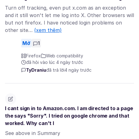
Turn off tracking, even put x.com as an exception
and it still won't let me log into X. Other browsers will
but not firefox. I have noticed login problems on
other site…
(xem thêm)
Mở
1
Firefox
Web compatibility
đã hỏi vào lúc 4 ngày trước
TyDraniu
đã trả lời
4 ngày trước
I cant sign in to Amazon.com. I am directed to a page
the says "Sorry". I tried on google chrome and that
worked. Why can't I
See above in Summary