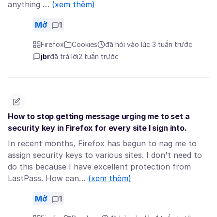
anything …
(xem thêm)
Mở
1
Firefox
Cookies
đã hỏi vào lúc 3 tuần trước
jbr
đã trả lời
2 tuần trước
How to stop getting message urging me to set a
security key in Firefox for every site I sign into.
In recent months, Firefox has begun to nag me to
assign security keys to various sites. I don't need to
do this because I have excellent protection from
LastPass. How can…
(xem thêm)
Mở
1