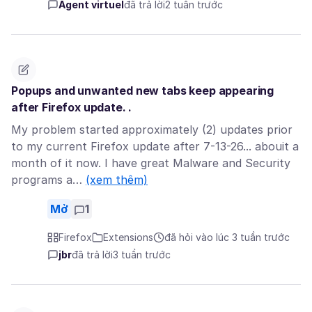
Agent virtuel
đã trả lời
2 tuần trước
Popups and unwanted new tabs keep appearing
after Firefox update. .
My problem started approximately (2) updates prior
to my current Firefox update after 7-13-26... abouit a
month of it now. I have great Malware and Security
programs a…
(xem thêm)
Mở
1
Firefox
Extensions
đã hỏi vào lúc 3 tuần trước
jbr
đã trả lời
3 tuần trước