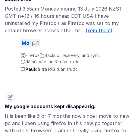
Posted 3:55am Monday moring 13 July 2026 NZST
GMT n+12 / 16 hours ahead EDT USA I have
uninstalled my Firefox ( as Firefox was set to my
default browser across other br…
(xem thêm)
Mở
1
Firefox
Backup, recovery, and sync
đã hỏi vào lúc 3 tuần trước
Paul
đã trả lời
3 tuần trước
My google accounts kept disappearig.
It is been like 6 or 7 months now since i move to new
pc and i been using firefox in this new pc together
with other browsers. I am not really using firefox for