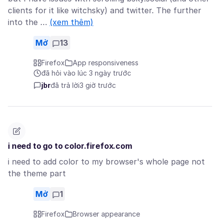
clients for it like witchsky) and twitter. The further
into the …
(xem thêm)
Mở
13
Firefox
App responsiveness
đã hỏi vào lúc 3 ngày trước
jbr
đã trả lời
3 giờ trước
i need to go to color.firefox.com
i need to add color to my browser's whole page not
the theme part
Mở
1
Firefox
Browser appearance