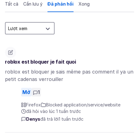
Tất cả
Cần lưu ý
Đã phản hồi
Xong
roblox est bloquer je fait quoi
roblox est bloquer je sais même pas comment il ya un
petit cadenas verrouiller
Mở
1
Firefox
Blocked application/service/website
đã hỏi vào lúc 1 tuần trước
Denys
đã trả lời
1 tuần trước