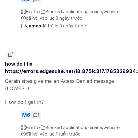
Firefox
Blocked application/service/website
đã hỏi vào lúc 3 ngày trước
James
đã trả lời
3 ngày trước
how do I fix
https://errors.edgesuite.net/18.8751c317.1785329934
Cerain sites give me an Acess Denied message
(LOWES !)
How do I get in?
Mở
1
Firefox
Blocked application/service/website
đã hỏi vào lúc 1 tuần trước