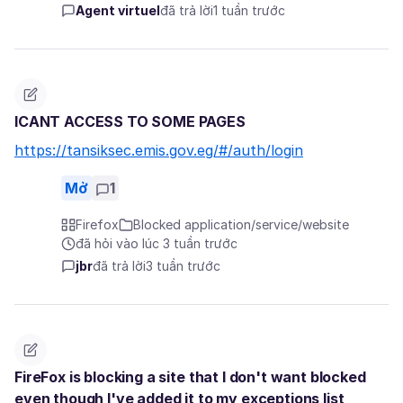
Agent virtuel
đã trả lời
1 tuần trước
ICANT ACCESS TO SOME PAGES
https://tansiksec.emis.gov.eg/#/auth/login
Mở
1
Firefox
Blocked application/service/website
đã hỏi vào lúc 3 tuần trước
jbr
đã trả lời
3 tuần trước
FireFox is blocking a site that I don't want blocked
even though I've added it to my exceptions list