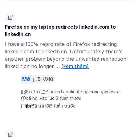
Firefox on my laptop redirects linkedin.com to
linkedin.cn
I have a 100% repro rate of Firefox redirecting
linkedin.com to linkedin.cn. Unfortunately there's
another problem beyond the unwanted redirection:
linkedin.cn no longer …
(xem thêm)
Mở
5
10
Firefox
Blocked application/service/website
đã hỏi vào lúc 3 tuần trước
jbr
đã trả lời
3 tuần trước