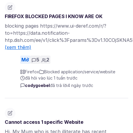
FIREFOX BLOCKED PAGES I KNOW ARE OK
blocking pages https://www.ui-deref.com/r/?
to=https://data.notification-
htp.dish.com/ee/v1/click%3Fparams%3Dv1.10COjSK
(xem thêm)
Mở
5
2
Firefox
Blocked application/service/website
đã hỏi vào lúc 1 tuần trước
codygoebel
đã trả lời
4 ngày trước
Cannot access 1 specific Website
Hi, My Mum who is tech illiterate has recent