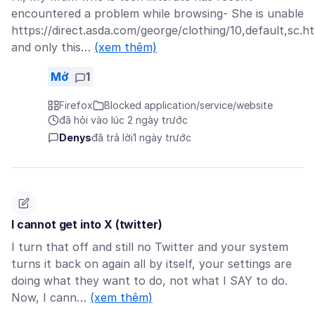
encountered a problem while browsing- She is unable
https://direct.asda.com/george/clothing/10,default,sc.h
and only this…
(xem thêm)
Mở
1
Firefox
Blocked application/service/website
đã hỏi vào lúc 2 ngày trước
Denys
đã trả lời
1 ngày trước
I cannot get into X (twitter)
I turn that off and still no Twitter and your system
turns it back on again all by itself, your settings are
doing what they want to do, not what I SAY to do.
Now, I cann…
(xem thêm)