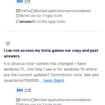
Mở
1
Firefox
Blocked application/service/website
đã hỏi vào lúc 3 ngày trước
amoun
đã trả lời
2 ngày trước
I can not access my trivia games nor copy and past
answers
it is obvious your system has changed: I have
windows 11....the help I see is for windows 10 where
are the current updates? Contributor note: See also
/questions/1593092…
(xem thêm)
Mở
2
Firefox
Blocked application/service/website
đã hỏi vào lúc 3 tuần trước