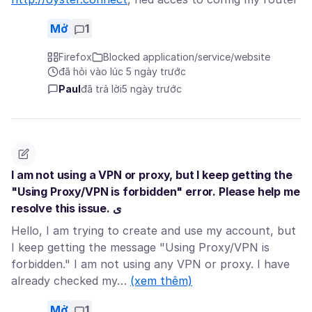
Mở
1
Firefox
Blocked application/service/website
đã hỏi vào lúc 5 ngày trước
Paul
đã trả lời
5 ngày trước
I am not using a VPN or proxy, but I keep getting the
"Using Proxy/VPN is forbidden" error. Please help me
resolve this issue. ی
Hello, I am trying to create and use my account, but
I keep getting the message "Using Proxy/VPN is
forbidden." I am not using any VPN or proxy. I have
already checked my…
(xem thêm)
Mở
1