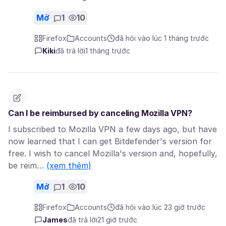
Mở
1
10
Firefox
Accounts
đã hỏi vào lúc 1 tháng trước
Kiki
đã trả lời
1 tháng trước
Can I be reimbursed by canceling Mozilla VPN?
I subscribed to Mozilla VPN a few days ago, but have
now learned that I can get Bitdefender's version for
free. I wish to cancel Mozilla's version and, hopefully,
be reim…
(xem thêm)
Mở
1
10
Firefox
Accounts
đã hỏi vào lúc 23 giờ trước
James
đã trả lời
21 giờ trước