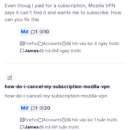
Even thoug I paid for a subscription, Mozilla VPN
says it can't find it and wants me to subscribe. How
can you fix this
Mở
1
10
Firefox
Accounts
đã hỏi vào lúc 4 ngày trước
James
đã trả lời
4 ngày trước
how-do-i-cancel-my-subscription-mozilla-vpn
how-do-i-cancel-my-subscription-mozilla-vpn
Mở
1
20
Firefox
Accounts
đã hỏi vào lúc 1 tuần trước
James
đã trả lời
1 tuần trước