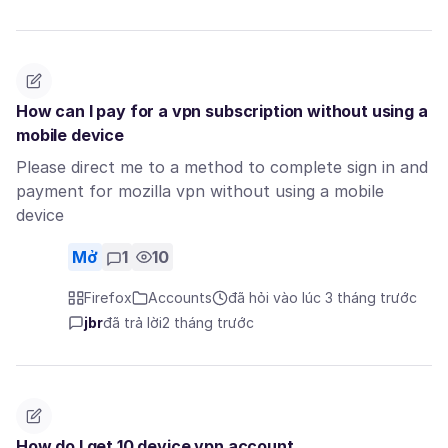
How can I pay for a vpn subscription without using a
mobile device
Please direct me to a method to complete sign in and
payment for mozilla vpn without using a mobile
device
Mở
1
10
Firefox
Accounts
đã hỏi vào lúc 3 tháng trước
jbr
đã trả lời
2 tháng trước
How do I get 10 device vpn account