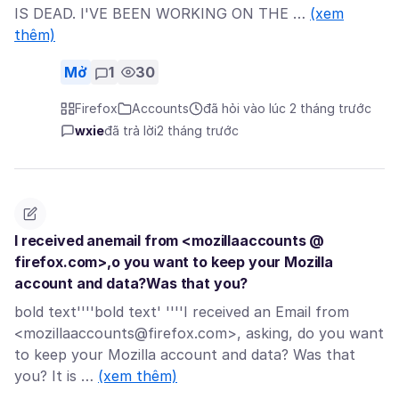
IS DEAD. I'VE BEEN WORKING ON THE …
(xem
thêm)
Mở
1
30
Firefox
Accounts
đã hỏi vào lúc 2 tháng trước
wxie
đã trả lời
2 tháng trước
I received anemail from <mozillaaccounts @
firefox.com>,o you want to keep your Mozilla
account and data?Was that you?
bold text''''bold text' ''''I received an Email from
<mozillaaccounts@firefox.com>, asking, do you want
to keep your Mozilla account and data? Was that
you? It is …
(xem thêm)