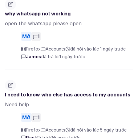
why whatsapp not working
open the whatsapp please open
Mở
1
Firefox
Accounts
đã hỏi vào lúc 1 ngày trước
James
đã trả lời
1 ngày trước
I need to know who else has access to my accounts
Need help
Mở
1
Firefox
Accounts
đã hỏi vào lúc 5 ngày trước
Paul
đã trả lời
5 ngày trước