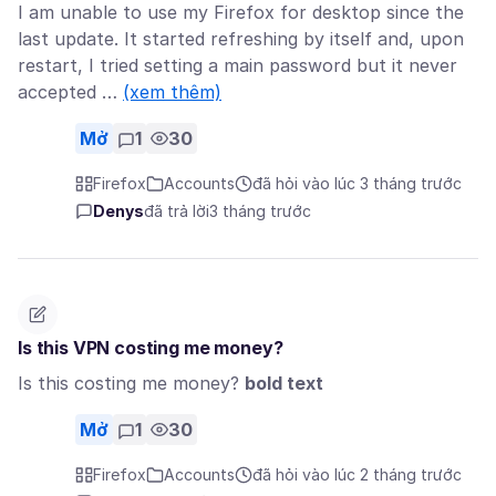
I am unable to use my Firefox for desktop since the
last update. It started refreshing by itself and, upon
restart, I tried setting a main password but it never
accepted …
(xem thêm)
Mở
1
30
Firefox
Accounts
đã hỏi vào lúc 3 tháng trước
Denys
đã trả lời
3 tháng trước
Is this VPN costing me money?
Is this costing me money?
bold text
Mở
1
30
Firefox
Accounts
đã hỏi vào lúc 2 tháng trước