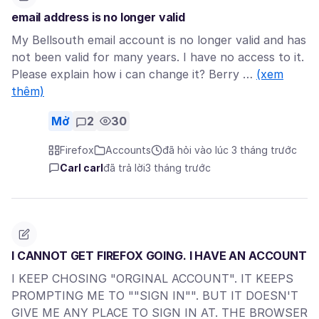
email address is no longer valid
My Bellsouth email account is no longer valid and has
not been valid for many years. I have no access to it.
Please explain how i can change it? Berry …
(xem
thêm)
Mở
2
30
Firefox
Accounts
đã hỏi vào lúc 3 tháng trước
Carl carl
đã trả lời
3 tháng trước
I CANNOT GET FIREFOX GOING. I HAVE AN ACCOUNT
I KEEP CHOSING "ORGINAL ACCOUNT". IT KEEPS
PROMPTING ME TO ""SIGN IN"". BUT IT DOESN'T
GIVE ME ANY PLACE TO SIGN IN AT. THE BROWSER