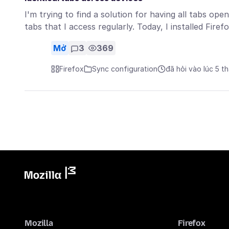
I'm trying to find a solution for having all tabs o
tabs that I access regularly. Today, I installed Fire
Mở
3
369
Firefox
Sync configuration
đã hỏi vào lúc 5 t
Mozilla
Firefox