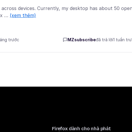
pen across devices. Currently, my desktop has about 50 ope
fox …
(xem thêm)
háng trước
MZsubscribe
đã trả lời
1 tuần tr
Firefox dành cho nhà phát