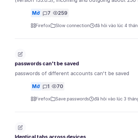
(version 133.0.3), incoming and outgoing about 250
Mở
7
259
Firefox
Slow connection
đã hỏi vào lúc 4 thá
passwords can't be saved
passwords of different accounts can't be saved
Mở
1
70
Firefox
Save passwords
đã hỏi vào lúc 3 thán
Identical tabs across devices