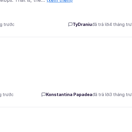
 Mbps. That is, the…
(xem thêm)
ng trước
TyDraniu
đã trả lời
4 tháng tr
g trước
Konstantina Papadea
đã trả lời
3 tháng tr