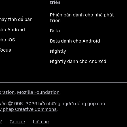
triển
Phiên bản dành cho nhà phát
máy tính để bàn
triển
cho Android
Beta
cho iOS
Beta dành cho Android
Focus
Nightly
Nightly dành cho Android
oration
,
Mozilla Foundation
.
quyền ©1998–2026 bởi những người đóng góp cho
y phép Creative Commons
.
ư
Cookie
Liên hệ