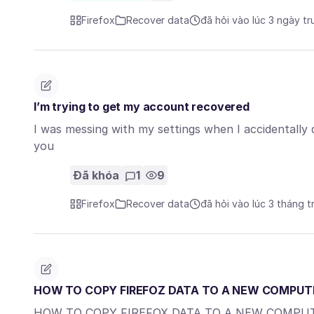
Firefox
Recover data
đã hỏi vào lúc 3 ngày t
I’m trying to get my account recovered
I was messing with my settings when I accidentally de
you
Đã khóa
1
9
Firefox
Recover data
đã hỏi vào lúc 3 tháng t
HOW TO COPY FIREFOZ DATA TO A NEW COMPUT
HOW TO COPY FIREFOX DATA TO A NEW COMPU