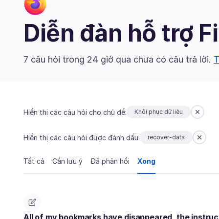
Diễn đàn hỗ trợ F
7 câu hỏi trong 24 giờ qua chưa có câu trả lời.
T
Hiển thị các câu hỏi cho chủ đề:
Khôi phục dữ liệu
Hiển thị các câu hỏi được đánh dấu:
recover-data
Tất cả
Cần lưu ý
Đã phản hồi
Xong
All of my bookmarks have disappeared, the instruct