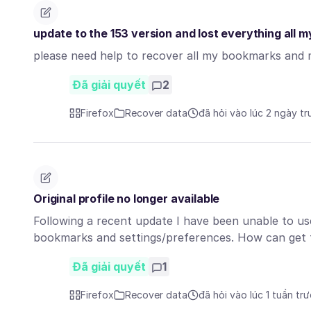
update to the 153 version and lost everything all m
please need help to recover all my bookmarks and
Đã giải quyết
2
Firefox
Recover data
đã hỏi vào lúc 2 ngày t
Original profile no longer available
Following a recent update I have been unable to us
bookmarks and settings/preferences. How can get
Đã giải quyết
1
Firefox
Recover data
đã hỏi vào lúc 1 tuần tr