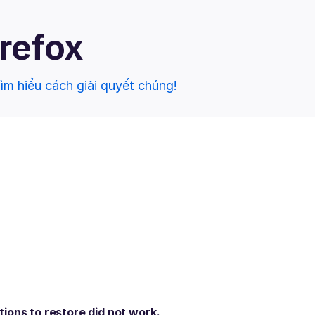
irefox
ìm hiểu cách giải quyết chúng!
ions to restore did not work.