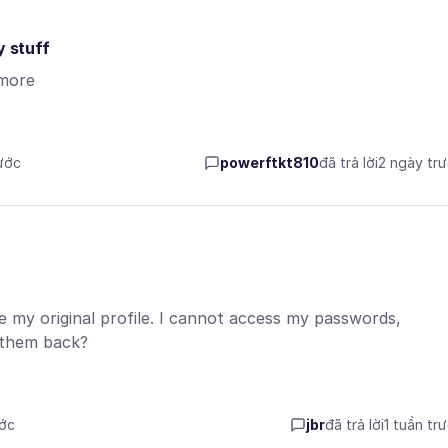
y stuff
 more
rước
powerftkt810
đã trả lời
2 ngày tr
e my original profile. I cannot access my passwords,
 them back?
ước
jbr
đã trả lời
1 tuần tr