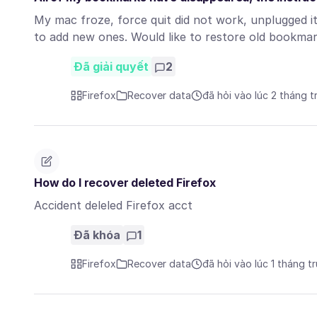
My mac froze, force quit did not work, unplugged i
to add new ones. Would like to restore old bookm
Đã giải quyết
2
Firefox
Recover data
đã hỏi vào lúc 2 tháng t
How do I recover deleted Firefox
Accident deleled Firefox acct
Đã khóa
1
Firefox
Recover data
đã hỏi vào lúc 1 tháng t