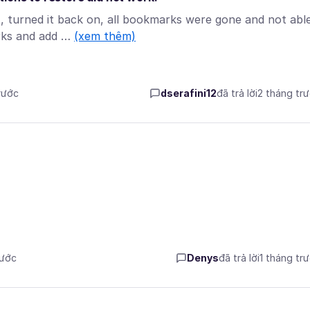
t, turned it back on, all bookmarks were gone and not abl
arks and add …
(xem thêm)
rước
dserafini12
đã trả lời
2 tháng tr
rước
Denys
đã trả lời
1 tháng tr