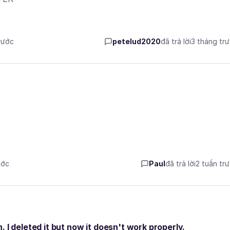
rước
petelud2020
đã trả lời
3 tháng tr
ước
Paul
đã trả lời
2 tuần tr
 I deleted it but now it doesn't work properly.