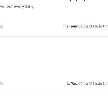
ve lost everything.
ước
amoun
đã trả lời
1 tuần tr
ước
Paul
đã trả lời
1 tuần tr