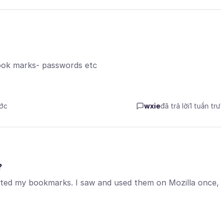
book marks- passwords etc
ước
wxie
đã trả lời
1 tuần tr
?
orted my bookmarks. I saw and used them on Mozilla once,