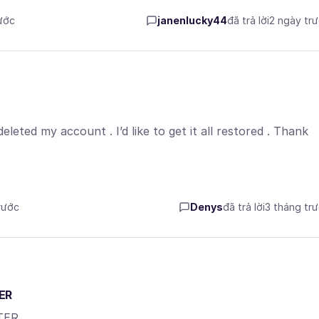
rước
janenlucky44
đã trả lời
2 ngày tr
leted my account . I’d like to get it all restored . Thank
rước
Denys
đã trả lời
3 tháng tr
ER
TER