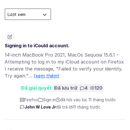
Signing in to iCould account.
14-inch MacBook Pro 2021, MacOs Sequoia 15.6.1 -
Attempting to log in to my iCloud account on Firefox
I receive the message, "Failed to verify your identity.
Try again."…
(xem thêm)
Đã giải quyết
Đã lưu trữ
4
120
Firefox
Sign in
đã hỏi vào lúc 11 tháng trước
John W Love Jr
đã trả lời
11 tháng trước