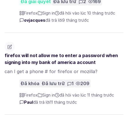
Đã giải quyết
Đã lưu trữ
2
169
Firefox
Sign in
đã hỏi vào lúc 10 tháng trước
ovjacques
đã trả lời
9 tháng trước
firefox will not allow me to enter a password when
signing into my bank of america account
can I get a phone # for firefox or mozilla?
Đã khóa
Đã lưu trữ
1
209
Firefox
Sign in
đã hỏi vào lúc 11 tháng trước
Paul
đã trả lời
11 tháng trước