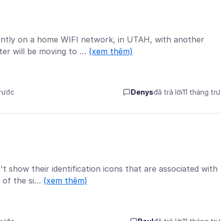
ently on a home WIFI network, in UTAH, with another
er will be moving to …
(xem thêm)
trước
Denys
đã trả lời
11 tháng tr
 show their identification icons that are associated with
t of the si…
(xem thêm)