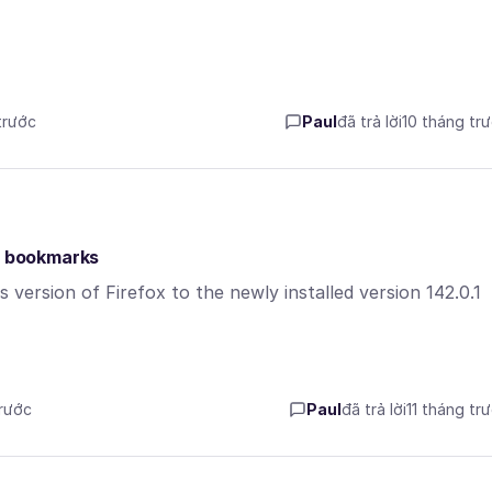
trước
Paul
đã trả lời
10 tháng tr
my bookmarks
ersion of Firefox to the newly installed version 142.0.1
trước
Paul
đã trả lời
11 tháng tr