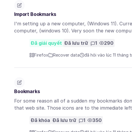
Import Bookmarks
I'm setting up a new computer, (Windows 11). Curr
computer, (windows 10). Very soon the new comput
Đã giải quyết
Đã lưu trữ
1
290
Firefox
Recover data
đã hỏi vào lúc 11 tháng 
Bookmarks
For some reason all of a sudden my bookmarks don't
that web site. Those icons are to the immediate lef
Đã khóa
Đã lưu trữ
1
350