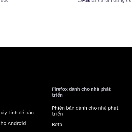
trước
Paul
đã trả lời
11 tháng tr
Firefox dành cho nhà phát
triển
Phiên bản dành cho nhà phát
máy tính để bàn
triển
cho Android
Beta