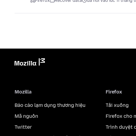
Firefox
Recover data
đã hỏi vào lúc 11 tháng 
Mozilla
Firefox
Báo cáo lạm dụng thương hiệu
Tải xuống
Mã nguồn
Firefox cho 
Twitter
Trình duyệt 