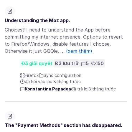
Understanding the Moz app.
Choices? I need to understand the App before
committing my internet presence. Options to revert
to Firefox/Windows, disable features I choose.
Otherwise it just GQQle. …
(xem thêm)
Đã giải quyết
Đã lưu trữ
5
150
Firefox
Sync configuration
đã hỏi vào lúc 8 tháng trước
Konstantina Papadea
đã trả lời
8 tháng trước
The "Payment Methods" section has disappeared.