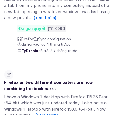
a tab from my phone into my computer, instead of a
new tab opening in whatever window I was last using,
a new privat…
(xem thêm)
Đã giải quyết
1
90
Firefox
Sync configuration
đã hỏi vào lúc 4 tháng trước
TyDraniu
đã trả lời
4 tháng trước
Firefox on two different computers are now
combining the bookmarks
I have a Windows 7 desktop with Firefox 115.35.0esr
(64-bit) which was just updated today. I also have a
Windows 11 laptop with Firefox 150.0 (64-bit). Now