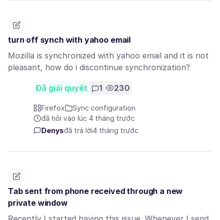
turn off synch with yahoo email
Mozilla is synchronized with yahoo email and it is not
pleasant, how do i discontinue synchronization?
Đã giải quyết
1
230
Firefox
Sync configuration
đã hỏi vào lúc 4 tháng trước
Denys
đã trả lời
4 tháng trước
Tab sent from phone received through a new
private window
Recently I started having this issue. Whenever I send