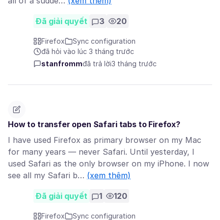
all of a sudde…
(xem thêm)
Đã giải quyết
3
20
Firefox
Sync configuration
đã hỏi vào lúc 3 tháng trước
stanfromm
đã trả lời
3 tháng trước
How to transfer open Safari tabs to Firefox?
I have used Firefox as primary browser on my Mac
for many years — never Safari. Until yesterday, I
used Safari as the only browser on my iPhone. I now
see all my Safari b…
(xem thêm)
Đã giải quyết
1
120
Firefox
Sync configuration