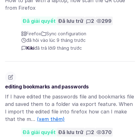
How to pair with a laptop, how scan the QR code
from Firefox
Đã giải quyết
Đã lưu trữ
2
299
Firefox
Sync configuration
đã hỏi vào lúc 9 tháng trước
Kiki
đã trả lời
9 tháng trước
editing bookmarks and passwords
If I have edited the passwords file and bookmarks file
and saved them to a folder via export feature. When
I import the edited file into firefox how can I make
that the m…
(xem thêm)
Đã giải quyết
Đã lưu trữ
2
370