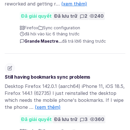
reworked and getting r…
(xem thêm)
Đã giải quyết
Đã lưu trữ
2
240
Firefox
Sync configuration
đã hỏi vào lúc 6 tháng trước
Grande Maeztre...
đã trả lời
6 tháng trước
Still having bookmarks sync problems
Desktop Firefox 142.0.1 (aarch64) iPhone 11, iOS 18.5,
Firefox 144.1 (62735) I just reinstalled the desktop
which needs the mobile phone's bookmarks. If I wipe
the phone …
(xem thêm)
Đã giải quyết
Đã lưu trữ
3
360