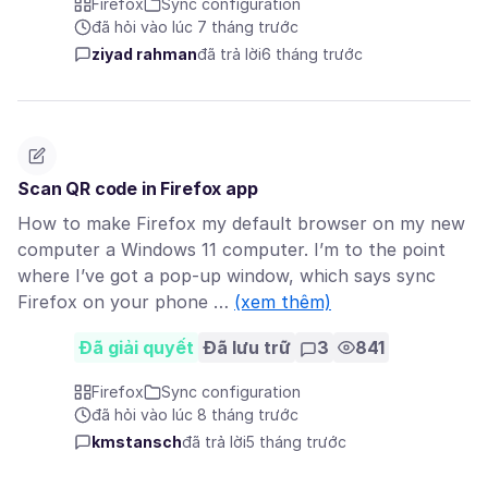
Firefox
Sync configuration
đã hỏi vào lúc 7 tháng trước
ziyad rahman
đã trả lời
6 tháng trước
Scan QR code in Firefox app
How to make Firefox my default browser on my new
computer a Windows 11 computer. I’m to the point
where I’ve got a pop-up window, which says sync
Firefox on your phone …
(xem thêm)
Đã giải quyết
Đã lưu trữ
3
841
Firefox
Sync configuration
đã hỏi vào lúc 8 tháng trước
kmstansch
đã trả lời
5 tháng trước