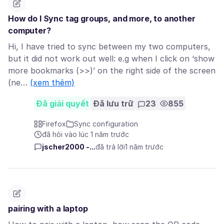
How do I Sync tag groups, and more, to another
computer?
Hi, I have tried to sync between my two computers,
but it did not work out well: e.g when I click on ‘show
more bookmarks (>>)’ on the right side of the screen
(ne…
(xem thêm)
Đã giải quyết
Đã lưu trữ
23
855
Firefox
Sync configuration
đã hỏi vào lúc 1 năm trước
jscher2000 -...
đã trả lời
1 năm trước
pairing with a laptop