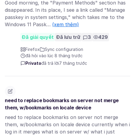
Good morning, the "Payment Methods" section has
disappeared. In its place, I see a link called "Manage
passkey in system settings," which takes me to the
Windows 11 Passk…
(xem thêm)
Đã giải quyết
Đã lưu trữ
3
429
Firefox
Sync configuration
đã hỏi vào lúc 8 tháng trước
Privato
đã trả lời
7 tháng trước
need to replace bookmarks on server not merge
them, w/bookmarks on locale device
need to replace bookmarks on server not merge
them, w/bookmarks on locale device currently when i
log in it merges what is on server w/ what i just