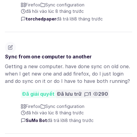
Firefox
Sync configuration
đã hỏi vào lúc 8 tháng trước
torchedpaper
đã trả lời
8 tháng trước
Sync from one computer to another
Getting a new computer. have done sync on old one.
when I get new one and add firefox, do I just login
and do sync on it or do I have to have both running?
Đã giải quyết
Đã lưu trữ
1
290
Firefox
Sync configuration
đã hỏi vào lúc 8 tháng trước
SuMo Bot
đã trả lời
8 tháng trước