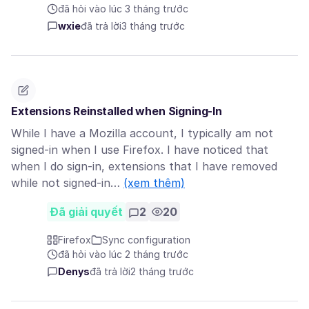
đã hỏi vào lúc 3 tháng trước
wxie
đã trả lời
3 tháng trước
Extensions Reinstalled when Signing-In
While I have a Mozilla account, I typically am not
signed-in when I use Firefox. I have noticed that
when I do sign-in, extensions that I have removed
while not signed-in…
(xem thêm)
Đã giải quyết
2
20
Firefox
Sync configuration
đã hỏi vào lúc 2 tháng trước
Denys
đã trả lời
2 tháng trước