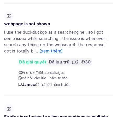
webpage is not shown
i use the duckduckgo as a searchengine , so i got
some issue while searching . the issue is whenever i
search any thiing on the websearch the response i
got is totally bl…
(xem thêm)
Đã giải quyết
Đã lưu trữ
2
30
Firefox
Site breakages
đã hỏi vào lúc 1 năm trước
James
đã trả lời
1 năm trước
Firefox is refusing to allow connections to multiple