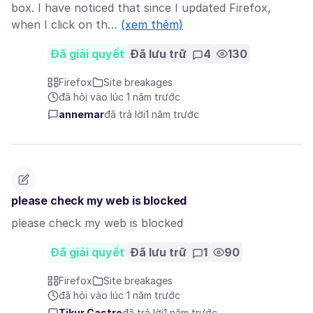
box. I have noticed that since I updated Firefox,
when I click on th…
(xem thêm)
Đã giải quyết
Đã lưu trữ
4
130
Firefox
Site breakages
đã hỏi vào lúc 1 năm trước
annemar
đã trả lời
1 năm trước
please check my web is blocked
please check my web is blocked
Đã giải quyết
Đã lưu trữ
1
90
Firefox
Site breakages
đã hỏi vào lúc 1 năm trước
Tikur Castro
đã trả lời
1 năm trước