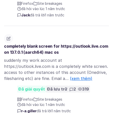
Firefox
Site breakages
đã hỏi vào lúc 1 năm trước
Jack
đã trả lời
1 năm trước
completely blank screen for https://outlook.live.com
on 137.0.1 (aarch64) mac os
suddenly my work account at
https://outlook.live.com is a completely white screen.
access to other instances of this account (Onedrive,
filesharing etc) are fine. Email a…
(xem thêm)
Đã giải quyết
Đã lưu trữ
2
319
Firefox
Site breakages
đã hỏi vào lúc 1 năm trước
r-a.giller
đã trả lời
1 năm trước