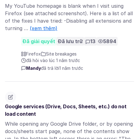
My YouTube homepage is blank when I visit using
Firefox (see attached screenshot). Here is a list of all
of the fixes I have tried: -Disabling all extensions and
turning …
(xem thêm)
Đã giải quyết
Đã lưu trữ
13
5894
Firefox
Site breakages
đã hỏi vào lúc 1 năm trước
Mandy
đã trả lời
1 năm trước
Google services (Drive, Docs, Sheets, etc.) do not
load content
While opening any Google Drive folder, or by opening
docs/sheets start page, none of the contents show
up. In the bottom left corner there is an error: "The