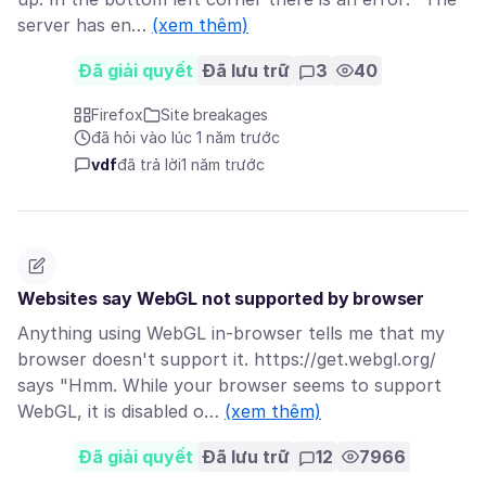
server has en…
(xem thêm)
Đã giải quyết
Đã lưu trữ
3
40
Firefox
Site breakages
đã hỏi vào lúc 1 năm trước
vdf
đã trả lời
1 năm trước
Websites say WebGL not supported by browser
Anything using WebGL in-browser tells me that my
browser doesn't support it. https://get.webgl.org/
says "Hmm. While your browser seems to support
WebGL, it is disabled o…
(xem thêm)
Đã giải quyết
Đã lưu trữ
12
7966