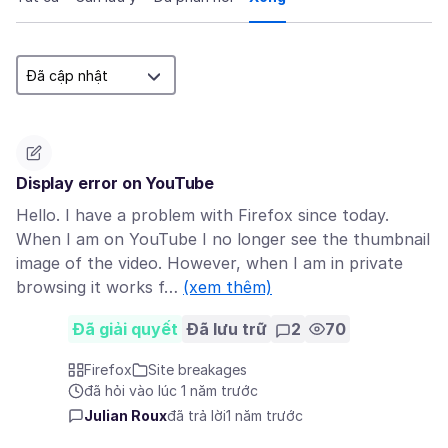
Display error on YouTube
Hello. I have a problem with Firefox since today.
When I am on YouTube I no longer see the thumbnail
image of the video. However, when I am in private
browsing it works f…
(xem thêm)
Đã giải quyết
Đã lưu trữ
2
70
Firefox
Site breakages
đã hỏi vào lúc 1 năm trước
Julian Roux
đã trả lời
1 năm trước