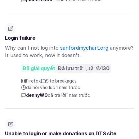
Login failure
Why can I not log into
sanfordmychart.org
anymore?
It used to work, now it doesn't.
Đã giải quyết
Đã lưu trữ
2
130
Firefox
Site breakages
đã hỏi vào lúc 1 năm trước
dennyWO
đã trả lời
1 năm trước
Unable to login or make donations on DTS site