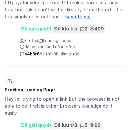
https://duckduckgo.com. It breaks search in a new
tab, but I also can't visit it directly from the url. The
tab simply does not load…
(xem thêm)
Đã giải quyết
Đã lưu trữ
2
409
Firefox
Loading speed
đã hỏi vào lúc 1 năm trước
s4b3r6
đã trả lời
1 năm trước
Problem Loading Page
Hey Im trying to open a link but the browser is not
able to do it while other browsers like edge do it
easily
Đã giải quyết
Đã lưu trữ
5
99