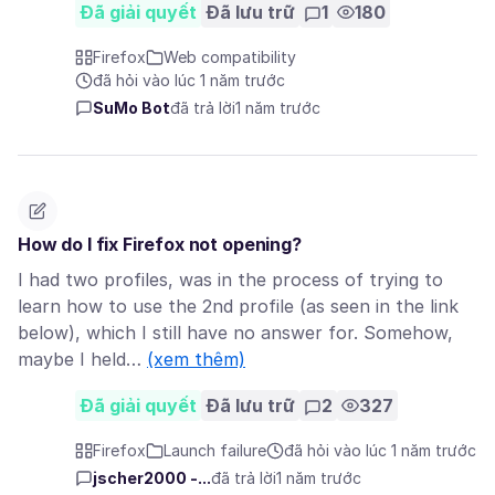
Đã giải quyết
Đã lưu trữ
1
180
Firefox
Web compatibility
đã hỏi vào lúc 1 năm trước
SuMo Bot
đã trả lời
1 năm trước
How do I fix Firefox not opening?
I had two profiles, was in the process of trying to
learn how to use the 2nd profile (as seen in the link
below), which I still have no answer for. Somehow,
maybe I held…
(xem thêm)
Đã giải quyết
Đã lưu trữ
2
327
Firefox
Launch failure
đã hỏi vào lúc 1 năm trước
jscher2000 -...
đã trả lời
1 năm trước