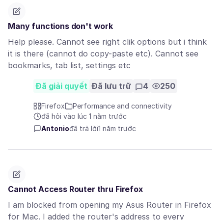
Many functions don't work
Help please. Cannot see right clik options but i think
it is there (cannot do copy-paste etc). Cannot see
bookmarks, tab list, settings etc
Đã giải quyết
Đã lưu trữ
4
250
Firefox
Performance and connectivity
đã hỏi vào lúc 1 năm trước
Antonio
đã trả lời
1 năm trước
Cannot Access Router thru Firefox
I am blocked from opening my Asus Router in Firefox
for Mac. I added the router's address to every