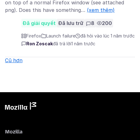
on top of a normal Firefox window (see attached
png). Does this have something…
(xem thêm)
Đã giải quyết
Đã lưu trữ
8
200
Firefox
Launch failure
đã hỏi vào lúc 1 năm trước
Ron Zoscak
đã trả lời
1 năm trước
Cũ hơn
Mozilla