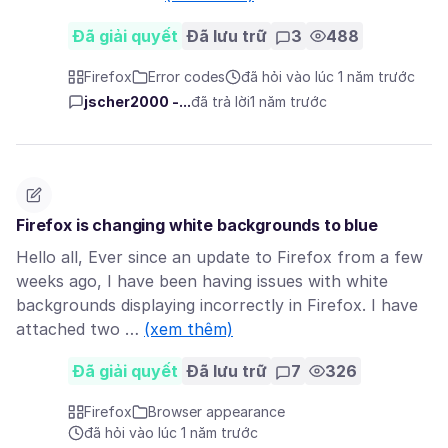
Đã giải quyết
Đã lưu trữ
3
488
Firefox
Error codes
đã hỏi vào lúc 1 năm trước
jscher2000 -...
đã trả lời
1 năm trước
Firefox is changing white backgrounds to blue
Hello all, Ever since an update to Firefox from a few
weeks ago, I have been having issues with white
backgrounds displaying incorrectly in Firefox. I have
attached two …
(xem thêm)
Đã giải quyết
Đã lưu trữ
7
326
Firefox
Browser appearance
đã hỏi vào lúc 1 năm trước