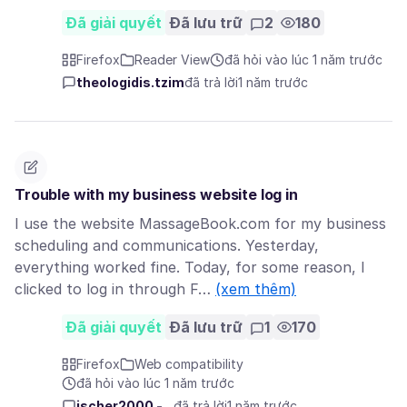
Đã giải quyết
Đã lưu trữ
2
180
Firefox
Reader View
đã hỏi vào lúc 1 năm trước
theologidis.tzim
đã trả lời
1 năm trước
Trouble with my business website log in
I use the website MassageBook.com for my business
scheduling and communications. Yesterday,
everything worked fine. Today, for some reason, I
clicked to log in through F…
(xem thêm)
Đã giải quyết
Đã lưu trữ
1
170
Firefox
Web compatibility
đã hỏi vào lúc 1 năm trước
jscher2000 -...
đã trả lời
1 năm trước