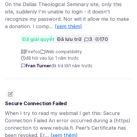
On the Dallas Theological Seminary site, only this
site, suddenly I'm unable to login - it doesn't
recognize my password. Nor will it allow me to make
a donation. I comp…
(xem thêm)
Đã giải quyết
Đã lưu trữ
3
170
Firefox
Web compatibility
đã hỏi vào lúc 1 năm trước
Fran Turner
đã trả lời
1 năm trước
Secure Connection Failed
When I try to read my webmail I get this: Secure
Connection Failed An error occurred during a (https)
connection to www.nebula.fi. Peer’s Certificate has
been revoked. Er…
(xem thêm)