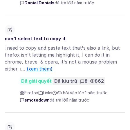
Daniel Daniels
đã trả lời
1 năm trước
can't select text to copy it
i need to copy and paste text that's also a link, but
firefox isn't letting me highlight it, I can do it in
chrome, brave, & opera, it's not a mouse problem
either, i…
(xem thêm)
Đã giải quyết
Đã lưu trữ
8
862
Firefox
Links
đã hỏi vào lúc 1 năm trước
smotedown
đã trả lời
1 năm trước