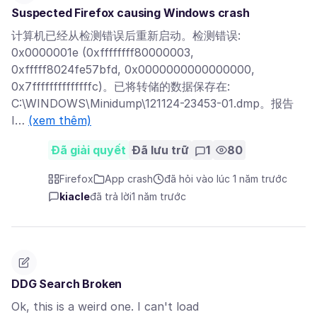
Suspected Firefox causing Windows crash
计算机已经从检测错误后重新启动。检测错误:
0x0000001e (0xffffffff80000003,
0xfffff8024fe57bfd, 0x0000000000000000,
0x7ffffffffffffffc)。已将转储的数据保存在:
C:\WINDOWS\Minidump\121124-23453-01.dmp。报告
I…
(xem thêm)
Đã giải quyết
Đã lưu trữ
1
80
Firefox
App crash
đã hỏi vào lúc 1 năm trước
kiacle
đã trả lời
1 năm trước
DDG Search Broken
Ok, this is a weird one. I can't load